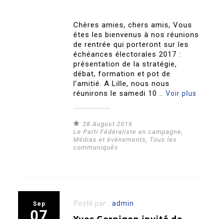
Chères amies, chers amis, Vous
êtes les bienvenus à nos réunions
de rentrée qui porteront sur les
échéances électorales 2017 :
présentation de la stratégie,
débat, formation et pot de
l’amitié. A Lille, nous nous
réunirons le samedi 10 ..
Voir plus
28 August 2016
Le Parti Fédéraliste en campagne
,
Médias et évènements
,
Tous les
communiqués
Posté par :
admin
Sep
07
Yves Gernigon invité de