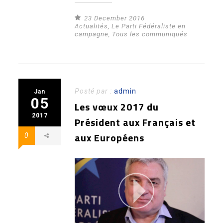
23 December 2016
Actualités
,
Le Parti Fédéraliste en
campagne
,
Tous les communiqués
Posté par :
admin
Jan
05
Les vœux 2017 du
2017
Président aux Français et
aux Européens
0