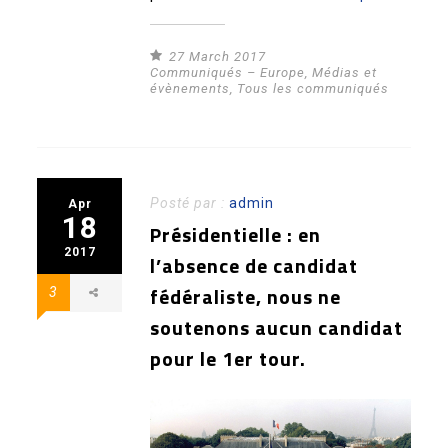
27 March 2017
Communiqués – Europe
,
Médias et
évènements
,
Tous les communiqués
Posté par :
admin
Apr
18
Présidentielle : en
2017
l’absence de candidat
fédéraliste, nous ne
3
soutenons aucun candidat
pour le 1er tour.