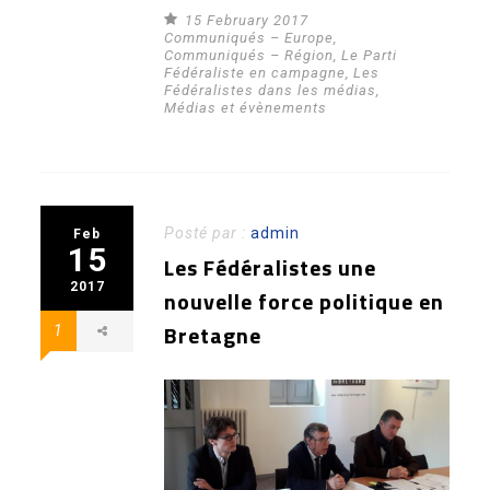
15 February 2017
Communiqués – Europe
,
Communiqués – Région
,
Le Parti
Fédéraliste en campagne
,
Les
Fédéralistes dans les médias
,
Médias et évènements
Posté par :
admin
Feb
15
Les Fédéralistes une
2017
nouvelle force politique en
Bretagne
1