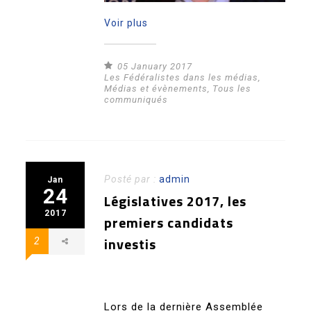
Voir plus
05 January 2017
Les Fédéralistes dans les médias
,
Médias et évènements
,
Tous les
communiqués
Posté par :
admin
Jan
24
Législatives 2017, les
2017
premiers candidats
investis
2
Lors de la dernière Assemblée