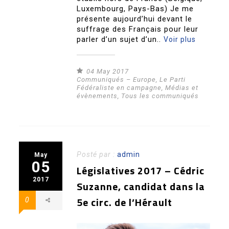
Luxembourg, Pays-Bas) Je me
présente aujourd’hui devant le
suffrage des Français pour leur
parler d’un sujet d’un..
Voir plus
04 May 2017
Communiqués – Europe
,
Le Parti
Fédéraliste en campagne
,
Médias et
évènements
,
Tous les communiqués
Posté par :
admin
May
05
Législatives 2017 – Cédric
2017
Suzanne, candidat dans la
5e circ. de l’Hérault
0