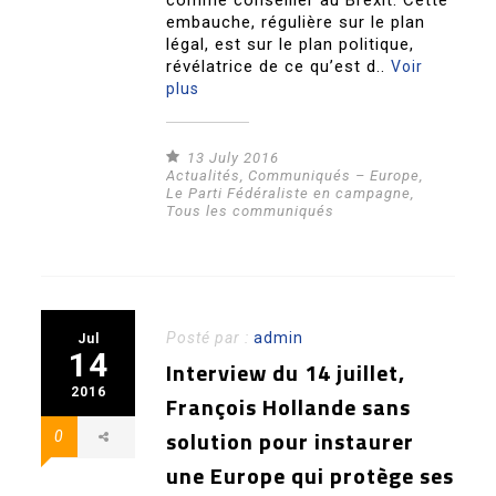
comme conseiller au Brexit. Cette
embauche, régulière sur le plan
légal, est sur le plan politique,
révélatrice de ce qu’est d..
Voir
plus
13 July 2016
Actualités
,
Communiqués – Europe
,
Le Parti Fédéraliste en campagne
,
Tous les communiqués
Posté par :
admin
Jul
14
Interview du 14 juillet,
2016
François Hollande sans
solution pour instaurer
0
une Europe qui protège ses