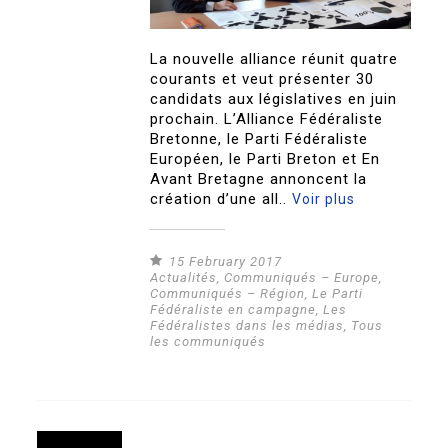
La nouvelle alliance réunit quatre
courants et veut présenter 30
candidats aux législatives en juin
prochain. L’Alliance Fédéraliste
Bretonne, le Parti Fédéraliste
Européen, le Parti Breton et En
Avant Bretagne annoncent la
création d’une all..
Voir plus
15 February 2017
Actualités
,
Communiqués – Europe
,
Communiqués – Région
,
Le Parti
Fédéraliste en campagne
,
Les
Fédéralistes dans les médias
,
Tous
les communiqués