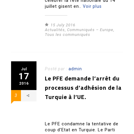
célébrer la fête nationale du 14
juillet gisent en..
Voir plus
15 July 2016
Actualités
,
Communiqués – Europe
,
Tous les communiqués
Posté par :
admin
Jul
17
Le PFE demande l’arrêt du
2016
processus d’adhésion de la
Turquie à l’UE.
3
Le PFE condamne la tentative de
coup d’Etat en Turquie. Le Parti