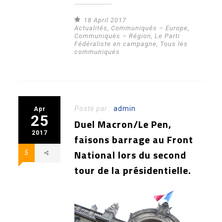
18 April 2017
Actualités
,
Communiqués – Europe
,
Communiqués – Région
,
Le Parti
Fédéraliste en campagne
,
Tous les
communiqués
Posté par :
admin
Apr
25
Duel Macron/Le Pen,
2017
faisons barrage au Front
National lors du second
5
tour de la présidentielle.