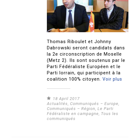
Thomas Riboulet et Johnny
Dabrowski seront candidats dans
la 2e circonscription de Moselle
(Metz 2). Ils sont soutenus par le
Parti Fédéraliste Européen et le
Parti lorrain, qui participent à la
coalition 100% citoyen.
Voir plus
18 April 2017
Actualités
,
Communiqués – Europe
,
Communiqués – Région
,
Le Parti
Fédéraliste en campagne
,
Tous les
communiqués