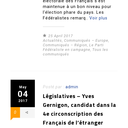
électorale des Français s’est
maintenue à un bon niveau pour
l’élection phare du pays. Les
Fédéralistes remarq..
Voir plus
25 April 2017
Actualités
,
Communiqués – Europe
,
Communiqués – Région
,
Le Parti
Fédéraliste en campagne
,
Tous les
communiqués
Posté par :
admin
May
04
Législatives – Yves
2017
Gernigon, candidat dans la
4e circonscription des
0
Français de l’étranger