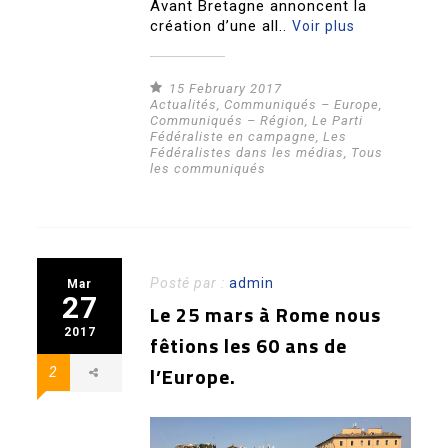
Avant Bretagne annoncent la
création d’une all..
Voir plus
15 February 2017
Actualités
,
Communiqués – Europe
,
Communiqués – Région
,
Le Parti
Fédéraliste en campagne
,
Les
Fédéralistes dans les médias
,
Tous
les communiqués
Posté par :
admin
Mar
27
Le 25 mars à Rome nous
2017
fêtions les 60 ans de
l’Europe.
2