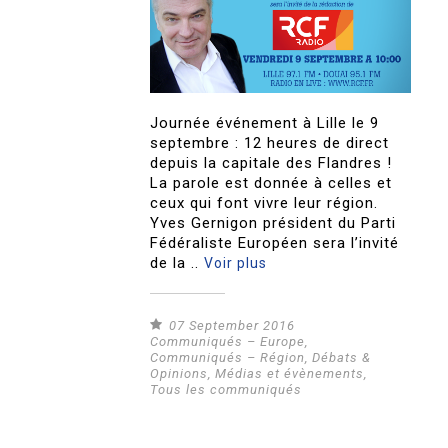
Journée événement à Lille le 9
septembre : 12 heures de direct
depuis la capitale des Flandres !
La parole est donnée à celles et
ceux qui font vivre leur région.
Yves Gernigon président du Parti
Fédéraliste Européen sera l’invité
de la ..
Voir plus
07 September 2016
Communiqués – Europe
,
Communiqués – Région
,
Débats &
Opinions
,
Médias et évènements
,
Tous les communiqués