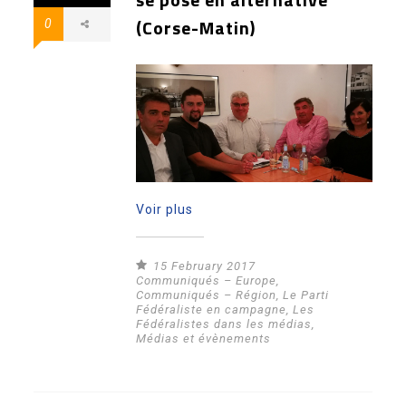
(Corse-Matin)
0
Voir plus
15 February 2017
Communiqués – Europe
,
Communiqués – Région
,
Le Parti
Fédéraliste en campagne
,
Les
Fédéralistes dans les médias
,
Médias et évènements