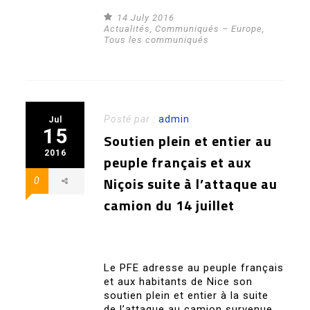
14 July 2016
Actualités
,
Communiqués – Europe
,
Tous les communiqués
Posté par :
admin
Jul
15
Soutien plein et entier au
2016
peuple français et aux
Niçois suite à l’attaque au
0
camion du 14 juillet
Le PFE adresse au peuple français
et aux habitants de Nice son
soutien plein et entier à la suite
de l’attaque au camion survenue