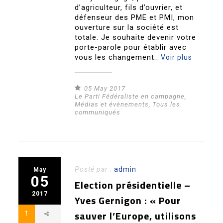
d’agriculteur, fils d’ouvrier, et
défenseur des PME et PMI, mon
ouverture sur la société est
totale. Je souhaite devenir votre
porte-parole pour établir avec
vous les changement..
Voir plus
05 May 2017
Le Parti Fédéraliste en campagne
,
Médias et évènements
,
Tous les
communiqués
Posté par :
admin
May
05
Election présidentielle –
2017
Yves Gernigon : « Pour
sauver l’Europe, utilisons
1