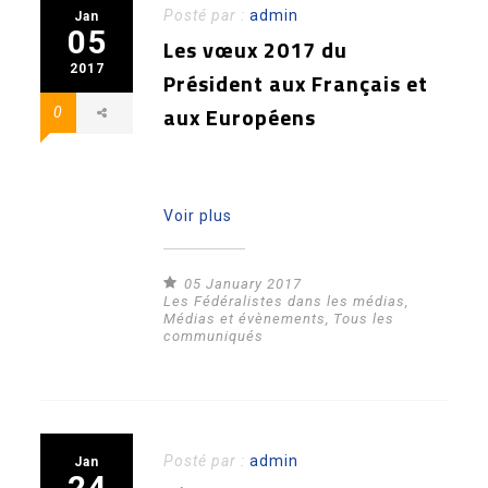
Posté par :
admin
Jan
05
Les vœux 2017 du
2017
Président aux Français et
aux Européens
0
Voir plus
05 January 2017
Les Fédéralistes dans les médias
,
Médias et évènements
,
Tous les
communiqués
Posté par :
admin
Jan
24