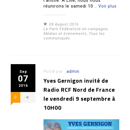
l’amitié. A Lille, nous nous
réunirons le samedi 10 ..
Voir plus
28 August 2016
Le Parti Fédéraliste en campagne
,
Médias et évènements
,
Tous les
communiqués
Posté par :
admin
Sep
07
Yves Gernigon invité de
2016
Radio RCF Nord de France
le vendredi 9 septembre à
0
10H00