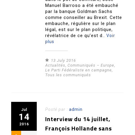
Manuel Barroso a été embauché
par la banque Goldman Sachs
comme conseiller au Brexit. Cette
embauche, régulière sur le plan
légal, est sur le plan politique,
révélatrice de ce qu’est d..
Voir
plus
13 July 2016
Actualités
,
Communiqués – Europe
,
Le Parti Fédéraliste en campagne
,
Tous les communiqués
Posté par :
admin
Jul
14
Interview du 14 juillet,
2016
François Hollande sans