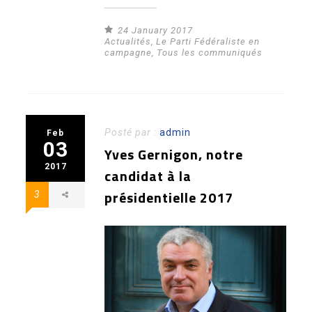
24 January 2017
Actualités
,
Le Parti Fédéraliste en
campagne
,
Tous les communiqués
Posté par :
admin
Feb
03
Yves Gernigon, notre
2017
candidat à la
présidentielle 2017
3