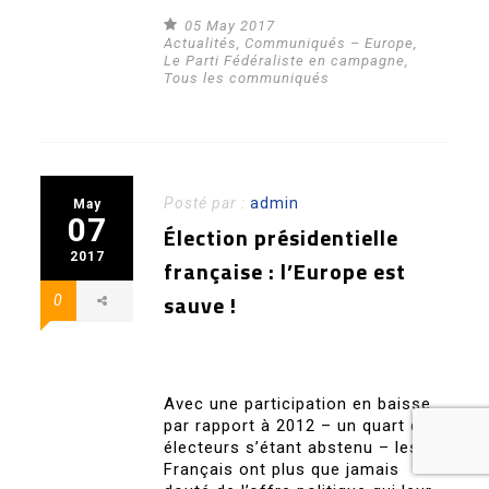
05 May 2017
Actualités
,
Communiqués – Europe
,
Le Parti Fédéraliste en campagne
,
Tous les communiqués
Posté par :
admin
May
07
Élection présidentielle
2017
française : l’Europe est
sauve !
0
Avec une participation en baisse
par rapport à 2012 – un quart des
électeurs s’étant abstenu – les
Français ont plus que jamais