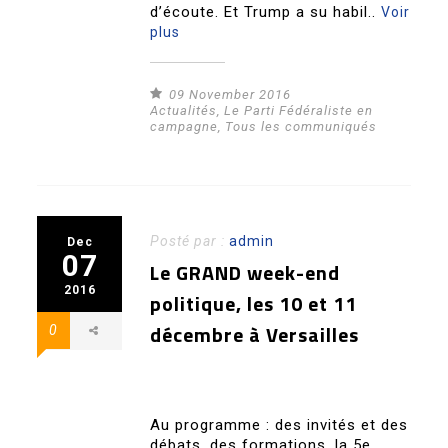
d’écoute. Et Trump a su habil..
Voir
plus
09 November 2016
Actualités
,
Le Parti Fédéraliste en
campagne
,
Tous les communiqués
Posté par :
admin
Dec
07
Le GRAND week-end
2016
politique, les 10 et 11
décembre à Versailles
0
Au programme : des invités et des
débats, des formations, la 5e