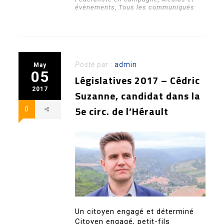
évènements
,
Tous les communiqués
Posté par :
admin
May
05
Législatives 2017 – Cédric
2017
Suzanne, candidat dans la
5e circ. de l’Hérault
0
Un citoyen engagé et déterminé
Citoyen engagé, petit-fils