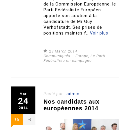
de la Commission Européenne, le
Parti Fédéraliste Européen
apporte son soutien à la
candidature de Mr Guy
Verhofstadt. Ses prises de
positions maintes f..
Voir plus
23 March 2014
Communiqués – Europe
,
Le Parti
Fédéraliste en campagne
Posté par :
admin
Mar
24
Nos candidats aux
européennes 2014
2014
15