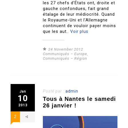
les 27 chefs d’États ont, droite et
gauche confondues, fait grand
étalage de leur médiocrité. Quand
le Royaume-Uni et l’Allemagne
continuent de vouloir payer moins
que les aut..
Voir plus
24 November 2012
Communiqués – Europe
,
Communiqués – Région
Posté par :
admin
Jan
10
Tous à Nantes le samedi
26 janvier !
2013
2