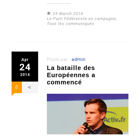
25 March 2014
Le Parti Fédéraliste en campagne
,
Tous les communiqués
Posté par :
admin
Apr
24
La bataille des
Européennes a
2014
commencé
0