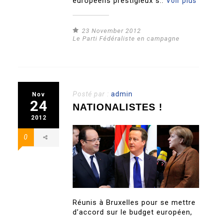
européens prestigieux s..
Voir plus
23 November 2012
Le Parti Fédéraliste en campagne
Posté par :
admin
Nov
24
NATIONALISTES !
2012
0
Réunis à Bruxelles pour se mettre
d’accord sur le budget européen,