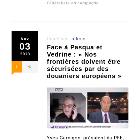
Fédéraliste en campagne
Posté par :
admin
Nov
03
Face à Pasqua et
Vedrine : « Nos
2013
frontières doivent être
1
sécurisées par des
douaniers européens »
Yves Gernigon, président du PFE,