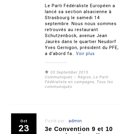
Le Parti Fédéraliste Européen a
lancé sa section alsacienne à
Strasbourg le samedi 14
septembre. Nous nous sommes
retrouvés au restaurant
Schutzenbock, avenue Jean
Jaurès dans le quartier Neudorf
Yves Gernigon, président du PFE,
a d’abord fa..
Voir plus
03 September 2013
Communiqués – Région
,
Le Parti
Fédéraliste en campagne
,
Tous les
communiqués
Posté par :
admin
Oct
23
3e Convention 9 et 10