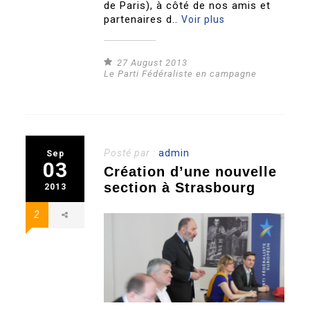
de Paris), à côté de nos amis et
partenaires d..
Voir plus
27 August 2013
Le Parti Fédéraliste en campagne
Posté par :
admin
Sep
03
Création d’une nouvelle
section à Strasbourg
2013
2