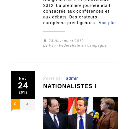
2012. La première journée était
consacrée aux conférences et
aux débats. Des orateurs
européens prestigieux s..
Voir plus
23 November 2012
Le Parti Fédéraliste en campagne
Posté par :
admin
Nov
24
NATIONALISTES !
2012
0