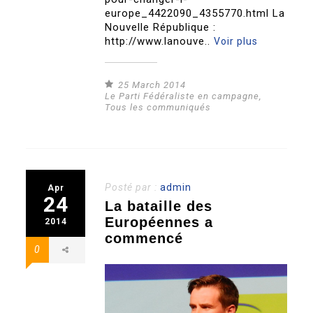
europe_4422090_4355770.html La
Nouvelle République :
http://www.lanouve..
Voir plus
25 March 2014
Le Parti Fédéraliste en campagne
,
Tous les communiqués
Posté par :
admin
Apr
24
La bataille des
Européennes a
2014
commencé
0