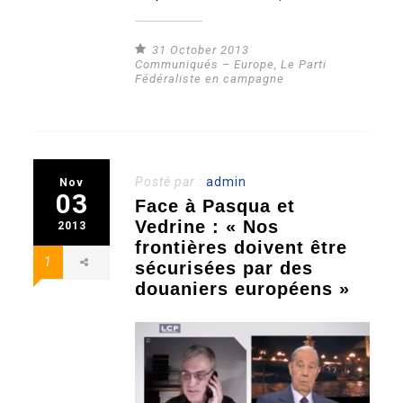
31 October 2013
Communiqués – Europe
,
Le Parti
Fédéraliste en campagne
Posté par :
admin
Nov
03
Face à Pasqua et
Vedrine : « Nos
2013
frontières doivent être
1
sécurisées par des
douaniers européens »