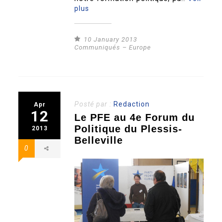
plus
10 January 2013
Communiqués – Europe
Posté par :
Redaction
Apr
12
Le PFE au 4e Forum du
Politique du Plessis-
2013
Belleville
0