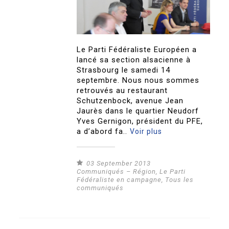
Le Parti Fédéraliste Européen a
lancé sa section alsacienne à
Strasbourg le samedi 14
septembre. Nous nous sommes
retrouvés au restaurant
Schutzenbock, avenue Jean
Jaurès dans le quartier Neudorf
Yves Gernigon, président du PFE,
a d’abord fa..
Voir plus
03 September 2013
Communiqués – Région
,
Le Parti
Fédéraliste en campagne
,
Tous les
communiqués