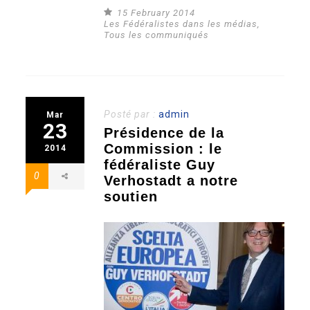
15 February 2014
Les Fédéralistes dans les médias
,
Tous les communiqués
Posté par :
admin
Mar
23
Présidence de la
Commission : le
2014
fédéraliste Guy
0
Verhostadt a notre
soutien