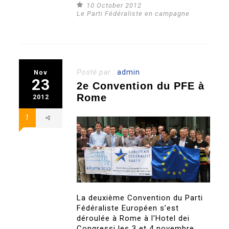
10 October 2012
Le Parti Fédéraliste en campagne
Posté par :
admin
Nov
23
2e Convention du PFE à
Rome
2012
1
La deuxième Convention du Parti
Fédéraliste Européen s’est
déroulée à Rome à l’Hotel dei
Congressi les 3 et 4 novembre