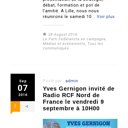
débat, formation et pot de
l’amitié. A Lille, nous nous
réunirons le samedi 10 ..
Voir plus
28 August 2016
Le Parti Fédéraliste en campagne
,
Médias et évènements
,
Tous les
communiqués
Posté par :
admin
Sep
07
Yves Gernigon invité de
Radio RCF Nord de
2016
France le vendredi 9
0
septembre à 10H00