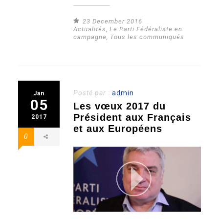
23 December 2016
Actualités
,
Le Parti Fédéraliste en
campagne
,
Tous les communiqués
Posté par :
admin
Jan
05
Les vœux 2017 du
Président aux Français
2017
et aux Européens
0