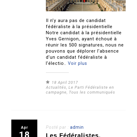
Il n’y aura pas de candidat
fédéraliste à la présidentielle
Notre candidat à la présidentielle
Yves Gernigon, ayant échoué à
réunir les 500 signatures, nous ne
pouvons que déplorer l’absence
d’un candidat fédéraliste à
l’électio..
Voir plus
18 April 2017
Actualités
,
Le Parti Fédéraliste en
campagne
,
Tous les communiqués
Posté par :
admin
Apr
18
Les Fédéralistes,