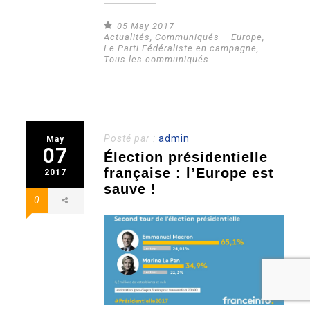
05 May 2017
Actualités
,
Communiqués – Europe
,
Le Parti Fédéraliste en campagne
,
Tous les communiqués
Posté par :
admin
May
07
Élection présidentielle
française : l’Europe est
2017
sauve !
0