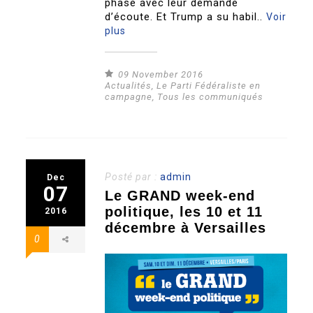
phase avec leur demande
d’écoute. Et Trump a su habil..
Voir
plus
09 November 2016
Actualités
,
Le Parti Fédéraliste en
campagne
,
Tous les communiqués
Posté par :
admin
Dec
07
Le GRAND week-end
politique, les 10 et 11
2016
décembre à Versailles
0