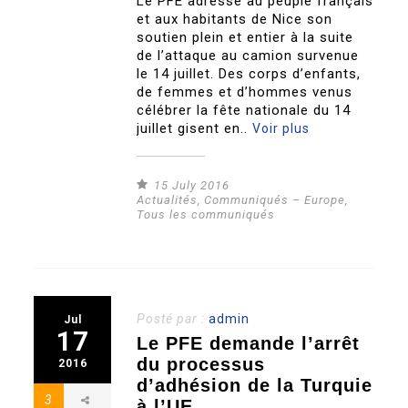
Le PFE adresse au peuple français
et aux habitants de Nice son
soutien plein et entier à la suite
de l’attaque au camion survenue
le 14 juillet. Des corps d’enfants,
de femmes et d’hommes venus
célébrer la fête nationale du 14
juillet gisent en..
Voir plus
15 July 2016
Actualités
,
Communiqués – Europe
,
Tous les communiqués
Posté par :
admin
Jul
17
Le PFE demande l’arrêt
du processus
2016
d’adhésion de la Turquie
3
à l’UE.