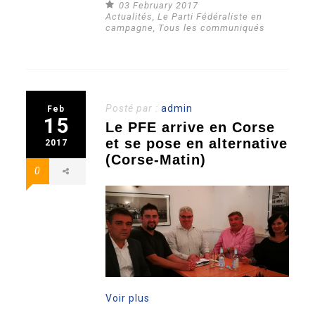
03 February 2017
Actualités
,
Le Parti Fédéraliste en
campagne
,
Tous les communiqués
Posté par :
admin
Feb
15
Le PFE arrive en Corse
et se pose en alternative
2017
(Corse-Matin)
0
Voir plus