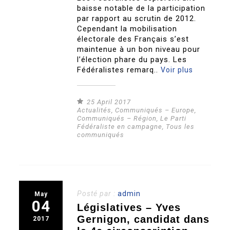
baisse notable de la participation
par rapport au scrutin de 2012.
Cependant la mobilisation
électorale des Français s’est
maintenue à un bon niveau pour
l’élection phare du pays. Les
Fédéralistes remarq..
Voir plus
25 April 2017
Actualités
,
Communiqués – Europe
,
Communiqués – Région
,
Le Parti
Fédéraliste en campagne
,
Tous les
communiqués
Posté par :
admin
May
04
Législatives – Yves
Gernigon, candidat dans
2017