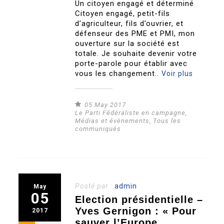
Un citoyen engagé et déterminé
Citoyen engagé, petit-fils
d’agriculteur, fils d’ouvrier, et
défenseur des PME et PMI, mon
ouverture sur la société est
totale. Je souhaite devenir votre
porte-parole pour établir avec
vous les changement..
Voir plus
05 May 2017
Le Parti Fédéraliste en campagne
,
Médias et évènements
,
Tous les
communiqués
Posté par :
admin
May
05
Election présidentielle –
Yves Gernigon : « Pour
2017
sauver l’Europe,