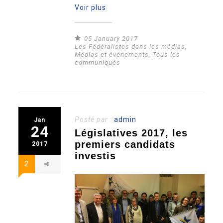
Voir plus
05 January 2017
Les Fédéralistes dans les médias
,
Médias et évènements
,
Tous les
communiqués
Posté par :
admin
Jan
24
Législatives 2017, les
premiers candidats
2017
investis
2