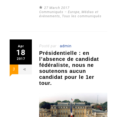
27 March 2017
Communiqués – Europe
,
Médias et
évènements
,
Tous les communiqués
Posté par :
admin
Apr
18
Présidentielle : en
l’absence de candidat
2017
fédéraliste, nous ne
3
soutenons aucun
candidat pour le 1er
tour.