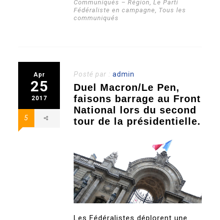
Communiqués – Région
,
Le Parti
Fédéraliste en campagne
,
Tous les
communiqués
Posté par :
admin
Apr
25
Duel Macron/Le Pen,
faisons barrage au Front
2017
National lors du second
5
tour de la présidentielle.
Les Fédéralistes déplorent une