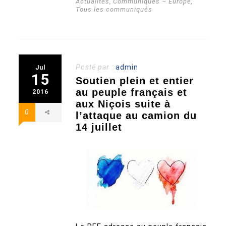
Actualités
,
Communiqués – Europe
,
Tous les communiqués
Posté par :
admin
Jul
15
Soutien plein et entier
au peuple français et
2016
aux Niçois suite à
0
l’attaque au camion du
14 juillet