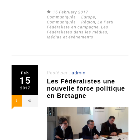
15 February 2017
Communiqués – Europe
,
Communiqués – Région
,
Le Parti
Fédéraliste en campagne
,
Les
Fédéralistes dans les médias
,
Médias et évènements
Posté par :
admin
Feb
15
Les Fédéralistes une
nouvelle force politique
2017
en Bretagne
1