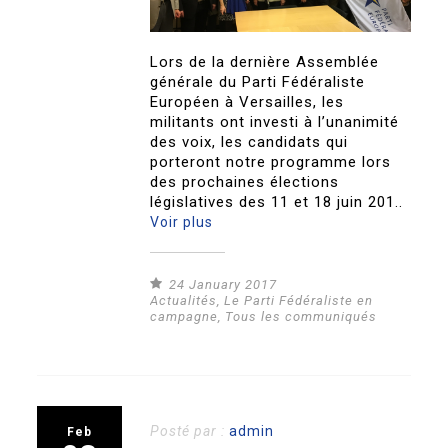
Lors de la dernière Assemblée
générale du Parti Fédéraliste
Européen à Versailles, les
militants ont investi à l’unanimité
des voix, les candidats qui
porteront notre programme lors
des prochaines élections
législatives des 11 et 18 juin 201..
Voir plus
24 January 2017
Actualités
,
Le Parti Fédéraliste en
campagne
,
Tous les communiqués
Posté par :
admin
Feb