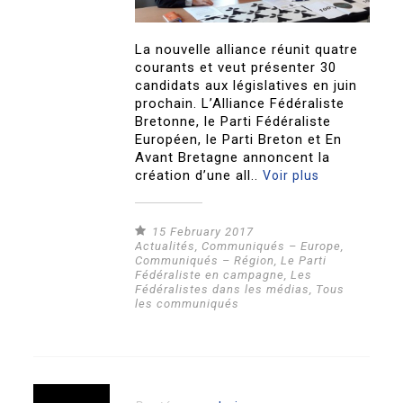
La nouvelle alliance réunit quatre
courants et veut présenter 30
candidats aux législatives en juin
prochain. L’Alliance Fédéraliste
Bretonne, le Parti Fédéraliste
Européen, le Parti Breton et En
Avant Bretagne annoncent la
création d’une all..
Voir plus
15 February 2017
Actualités
,
Communiqués – Europe
,
Communiqués – Région
,
Le Parti
Fédéraliste en campagne
,
Les
Fédéralistes dans les médias
,
Tous
les communiqués