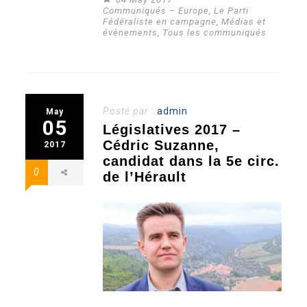
Communiqués – Europe
,
Le Parti
Fédéraliste en campagne
,
Médias et
évènements
,
Tous les communiqués
Posté par :
admin
May
05
Législatives 2017 –
Cédric Suzanne,
2017
candidat dans la 5e circ.
0
de l’Hérault