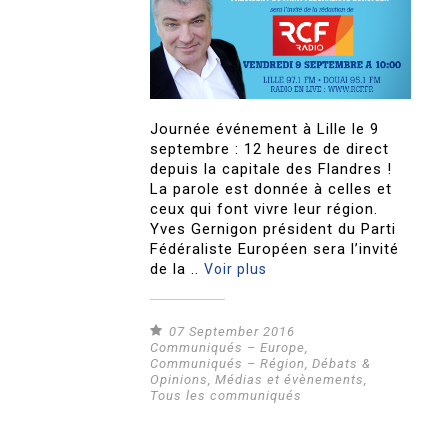
Journée événement à Lille le 9
septembre : 12 heures de direct
depuis la capitale des Flandres !
La parole est donnée à celles et
ceux qui font vivre leur région.
Yves Gernigon président du Parti
Fédéraliste Européen sera l’invité
de la ..
Voir plus
07 September 2016
Communiqués – Europe
,
Communiqués – Région
,
Débats &
Opinions
,
Médias et évènements
,
Tous les communiqués