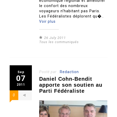
économique régional et améliorer
le confort des nombreux
voyageurs n’habitant pas Paris.
Les Fédéralistes déplorent qu�..
Voir plus
26 July 2011
Tous les communiqués
Posté par :
Redaction
Sep
07
Daniel Cohn-Bendit
apporte son soutien au
2011
Parti Fédéraliste
0