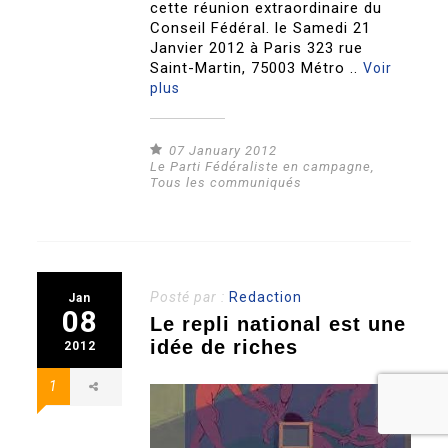
cette réunion extraordinaire du
Conseil Fédéral. le Samedi 21
Janvier 2012 à Paris 323 rue
Saint-Martin, 75003 Métro ..
Voir
plus
07 January 2012
Le Parti Fédéraliste en campagne
,
Tous les communiqués
Posté par :
Redaction
Jan
08
Le repli national est une
idée de riches
2012
1