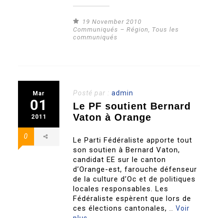
19 November 2010
Communiqués – Région
,
Tous les
communiqués
Posté par :
admin
Mar
01
Le PF soutient Bernard
Vaton à Orange
2011
0
Le Parti Fédéraliste apporte tout
son soutien à Bernard Vaton,
candidat EE sur le canton
d’Orange-est, farouche défenseur
de la culture d’Oc et de politiques
locales responsables. Les
Fédéraliste espèrent que lors de
ces élections cantonales, ..
Voir