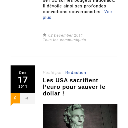
de l’UE sur les budgets nationaux.
Il dévoile ainsi ses profondes
convictions souverainistes..
Voir
plus
02 December 2011
Tous les communiqués
Posté par :
Redaction
Dec
17
Les USA sacrifient
l’euro pour sauver le
2011
dollar !
0