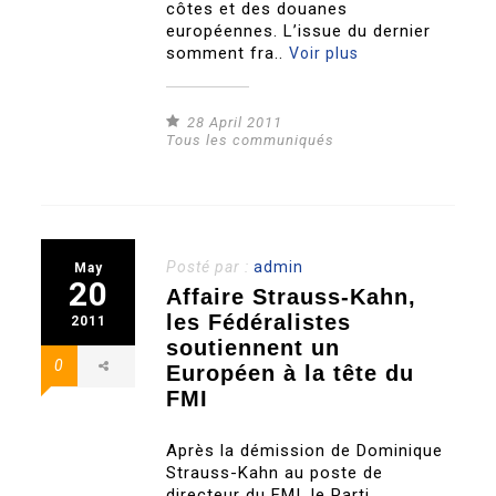
côtes et des douanes
européennes. L’issue du dernier
somment fra..
Voir plus
28 April 2011
Tous les communiqués
Posté par :
admin
May
20
Affaire Strauss-Kahn,
les Fédéralistes
2011
soutiennent un
0
Européen à la tête du
FMI
Après la démission de Dominique
Strauss-Kahn au poste de
directeur du FMI, le Parti