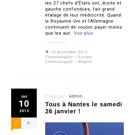
les 27 chefs d’États ont, droite et
gauche confondues, fait grand
étalage de leur médiocrité. Quand
le Royaume-Uni et l’Allemagne
continuent de vouloir payer moins
que les aut..
Voir plus
24 November 2012
Communiqués – Europe
,
Communiqués – Région
Posté par :
admin
Jan
10
Tous à Nantes le samedi
26 janvier !
2013
2