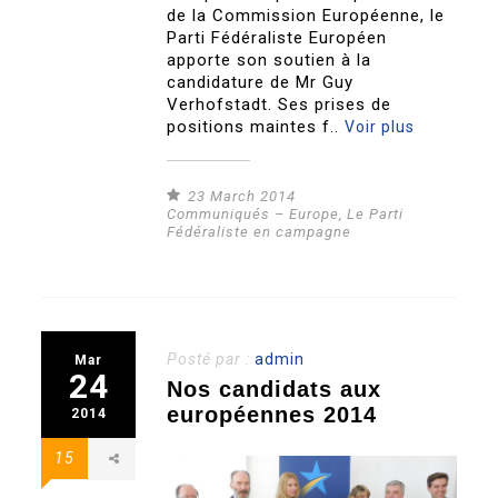
de la Commission Européenne, le
Parti Fédéraliste Européen
apporte son soutien à la
candidature de Mr Guy
Verhofstadt. Ses prises de
positions maintes f..
Voir plus
23 March 2014
Communiqués – Europe
,
Le Parti
Fédéraliste en campagne
Posté par :
admin
Mar
24
Nos candidats aux
européennes 2014
2014
15