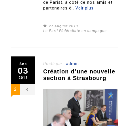
de Paris), à côté de nos amis et
partenaires d..
Voir plus
27 August 2013
Le Parti Fédéraliste en campagne
Posté par :
admin
Sep
03
Création d’une nouvelle
section à Strasbourg
2013
2