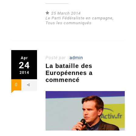
25 March 2014
Le Parti Fédéraliste en campagne
,
Tous les communiqués
Posté par :
admin
Apr
24
La bataille des
Européennes a
2014
commencé
0