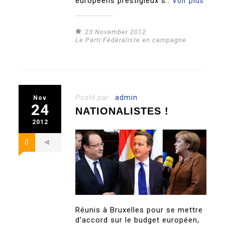
européens prestigieux s..
Voir plus
23 November 2012
Le Parti Fédéraliste en campagne
Posté par :
admin
Nov
24
NATIONALISTES !
2012
0
Réunis à Bruxelles pour se mettre
d’accord sur le budget européen,