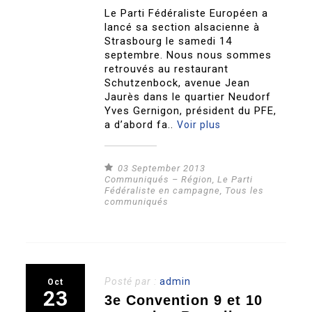
Le Parti Fédéraliste Européen a
lancé sa section alsacienne à
Strasbourg le samedi 14
septembre. Nous nous sommes
retrouvés au restaurant
Schutzenbock, avenue Jean
Jaurès dans le quartier Neudorf
Yves Gernigon, président du PFE,
a d’abord fa..
Voir plus
03 September 2013
Communiqués – Région
,
Le Parti
Fédéraliste en campagne
,
Tous les
communiqués
Posté par :
admin
Oct
23
3e Convention 9 et 10