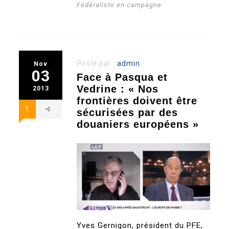
Fédéraliste en campagne
Posté par :
admin
Nov
03
Face à Pasqua et
Vedrine : « Nos
2013
frontières doivent être
1
sécurisées par des
douaniers européens »
Yves Gernigon, président du PFE,