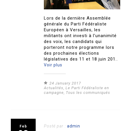
Lors de la dernière Assemblée
générale du Parti Fédéraliste
Européen à Versailles, les
militants ont investi à l’unanimité
des voix, les candidats qui
porteront notre programme lors
des prochaines élections
législatives des 11 et 18 juin 201..
Voir plus
24 January 2017
Actualités
,
Le Parti Fédéraliste en
campagne
,
Tous les communiqués
Posté par :
admin
Feb