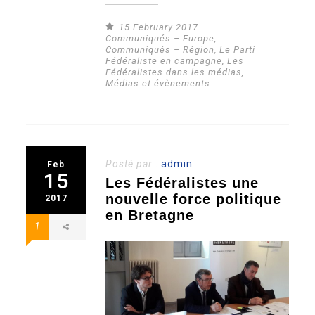
15 February 2017
Communiqués – Europe
,
Communiqués – Région
,
Le Parti
Fédéraliste en campagne
,
Les
Fédéralistes dans les médias
,
Médias et évènements
Posté par :
admin
Feb
15
Les Fédéralistes une
nouvelle force politique
2017
en Bretagne
1