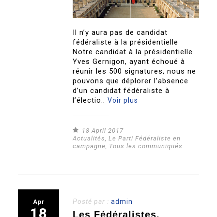
Il n’y aura pas de candidat
fédéraliste à la présidentielle
Notre candidat à la présidentielle
Yves Gernigon, ayant échoué à
réunir les 500 signatures, nous ne
pouvons que déplorer l’absence
d’un candidat fédéraliste à
l’électio..
Voir plus
18 April 2017
Actualités
,
Le Parti Fédéraliste en
campagne
,
Tous les communiqués
Posté par :
admin
Apr
18
Les Fédéralistes,