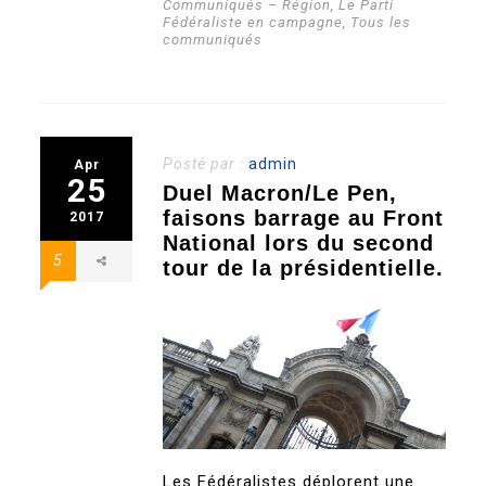
Communiqués – Région
,
Le Parti
Fédéraliste en campagne
,
Tous les
communiqués
Posté par :
admin
Apr
25
Duel Macron/Le Pen,
faisons barrage au Front
2017
National lors du second
5
tour de la présidentielle.
Les Fédéralistes déplorent une