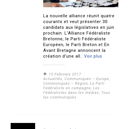
La nouvelle alliance réunit quatre
courants et veut présenter 30
candidats aux législatives en juin
prochain. L’Alliance Fédéraliste
Bretonne, le Parti Fédéraliste
Européen, le Parti Breton et En
Avant Bretagne annoncent la
création d’une all..
Voir plus
15 February 2017
Actualités
,
Communiqués – Europe
,
Communiqués – Région
,
Le Parti
Fédéraliste en campagne
,
Les
Fédéralistes dans les médias
,
Tous
les communiqués