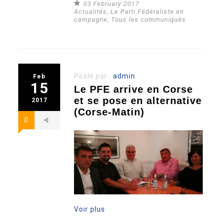
03 February 2017
Actualités
,
Le Parti Fédéraliste en
campagne
,
Tous les communiqués
Posté par :
admin
Feb
15
Le PFE arrive en Corse
et se pose en alternative
2017
(Corse-Matin)
0
Voir plus