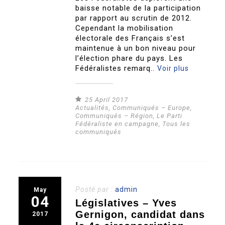
baisse notable de la participation
par rapport au scrutin de 2012.
Cependant la mobilisation
électorale des Français s’est
maintenue à un bon niveau pour
l’élection phare du pays. Les
Fédéralistes remarq..
Voir plus
25 April 2017
Actualités
,
Communiqués – Europe
,
Communiqués – Région
,
Le Parti
Fédéraliste en campagne
,
Tous les
communiqués
Posté par :
admin
May
04
Législatives – Yves
Gernigon, candidat dans
2017