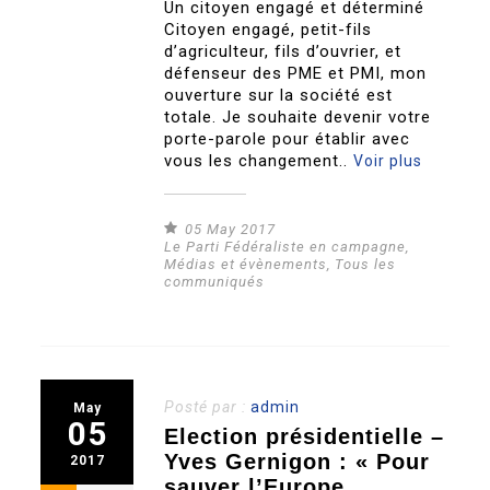
Un citoyen engagé et déterminé
Citoyen engagé, petit-fils
d’agriculteur, fils d’ouvrier, et
défenseur des PME et PMI, mon
ouverture sur la société est
totale. Je souhaite devenir votre
porte-parole pour établir avec
vous les changement..
Voir plus
05 May 2017
Le Parti Fédéraliste en campagne
,
Médias et évènements
,
Tous les
communiqués
Posté par :
admin
May
05
Election présidentielle –
Yves Gernigon : « Pour
2017
sauver l’Europe,