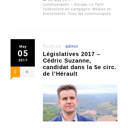
Communiqués – Europe
,
Le Parti
Fédéraliste en campagne
,
Médias et
évènements
,
Tous les communiqués
Posté par :
admin
May
05
Législatives 2017 –
Cédric Suzanne,
2017
candidat dans la 5e circ.
0
de l’Hérault