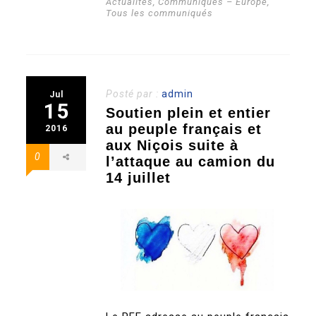
Actualités
,
Communiqués – Europe
,
Tous les communiqués
Posté par :
admin
Jul
15
Soutien plein et entier
au peuple français et
2016
aux Niçois suite à
0
l’attaque au camion du
14 juillet