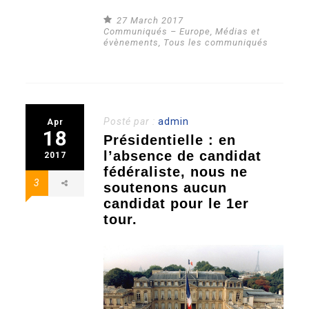
27 March 2017
Communiqués – Europe
,
Médias et
évènements
,
Tous les communiqués
Posté par :
admin
Apr
18
Présidentielle : en
l’absence de candidat
2017
fédéraliste, nous ne
3
soutenons aucun
candidat pour le 1er
tour.