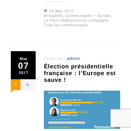
05 May 2017
Actualités
,
Communiqués – Europe
,
Le Parti Fédéraliste en campagne
,
Tous les communiqués
Posté par :
admin
May
07
Élection présidentielle
française : l’Europe est
2017
sauve !
0