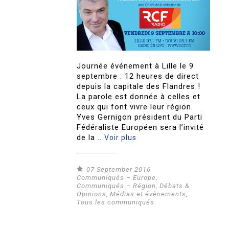
Journée événement à Lille le 9
septembre : 12 heures de direct
depuis la capitale des Flandres !
La parole est donnée à celles et
ceux qui font vivre leur région.
Yves Gernigon président du Parti
Fédéraliste Européen sera l’invité
de la ..
Voir plus
07 September 2016
Communiqués – Europe
,
Communiqués – Région
,
Débats &
Opinions
,
Médias et évènements
,
Tous les communiqués