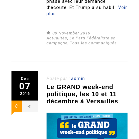
phase avec leur demande
d’écoute. Et Trump a su habil..
Voir
plus
09 November 2016
Actualités
,
Le Parti Fédéraliste en
campagne
,
Tous les communiqués
Posté par :
admin
Dec
07
Le GRAND week-end
politique, les 10 et 11
2016
décembre à Versailles
0