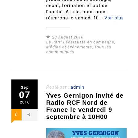
débat, formation et pot de
l’amitié. A Lille, nous nous
réunirons le samedi 10 ..
Voir plus
28 August 2016
Le Parti Fédéraliste en campagne
,
Médias et évènements
,
Tous les
communiqués
Posté par :
admin
Sep
07
Yves Gernigon invité de
Radio RCF Nord de
2016
France le vendredi 9
0
septembre à 10H00