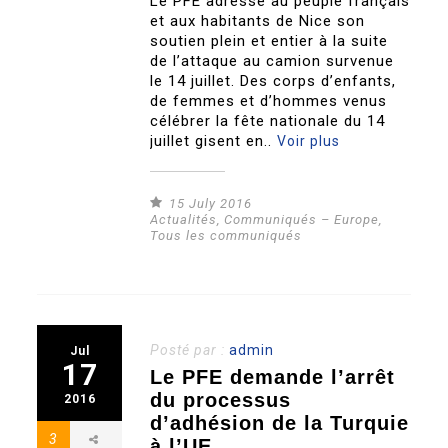
Le PFE adresse au peuple français
et aux habitants de Nice son
soutien plein et entier à la suite
de l’attaque au camion survenue
le 14 juillet. Des corps d’enfants,
de femmes et d’hommes venus
célébrer la fête nationale du 14
juillet gisent en..
Voir plus
15 July 2016
Actualités
,
Communiqués – Europe
,
Tous les communiqués
Posté par :
admin
Jul
17
Le PFE demande l’arrêt
du processus
2016
d’adhésion de la Turquie
3
à l’UE.