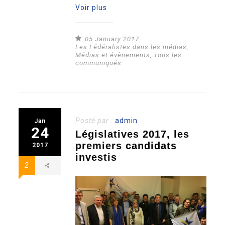
Voir plus
05 January 2017
Les Fédéralistes dans les médias
,
Médias et évènements
,
Tous les
communiqués
Posté par :
admin
Jan
24
Législatives 2017, les
premiers candidats
2017
investis
2