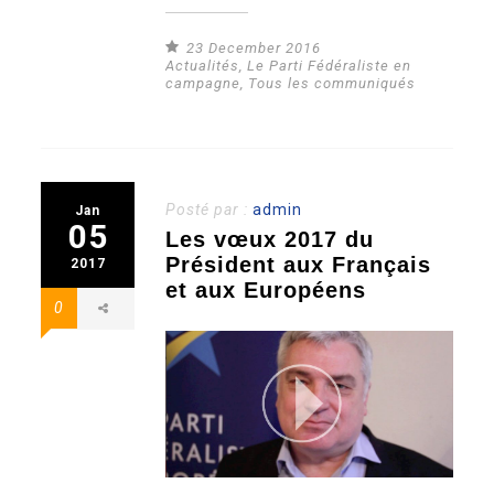
23 December 2016
Actualités
,
Le Parti Fédéraliste en
campagne
,
Tous les communiqués
Posté par :
admin
Jan
05
Les vœux 2017 du
Président aux Français
2017
et aux Européens
0