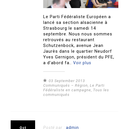
Le Parti Fédéraliste Européen a
lancé sa section alsacienne à
Strasbourg le samedi 14
septembre. Nous nous sommes
retrouvés au restaurant
Schutzenbock, avenue Jean
Jaurès dans le quartier Neudorf
Yves Gernigon, président du PFE,
a d’abord fa..
Voir plus
03 September 2013
Communiqués – Région
,
Le Parti
Fédéraliste en campagne
,
Tous les
communiqués
Posté par :
admin
Oct