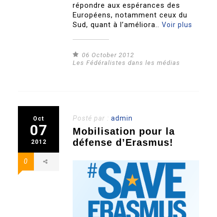
répondre aux espérances des
Européens, notamment ceux du
Sud, quant à l’améliora..
Voir plus
06 October 2012
Les Fédéralistes dans les médias
Posté par :
admin
Oct
07
Mobilisation pour la
défense d’Erasmus!
2012
0