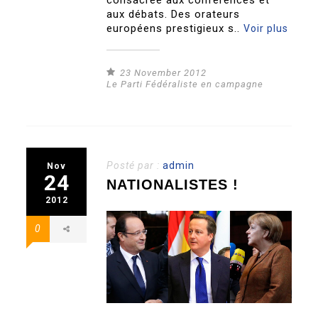
consacrée aux conférences et
aux débats. Des orateurs
européens prestigieux s..
Voir plus
23 November 2012
Le Parti Fédéraliste en campagne
Posté par :
admin
Nov
24
NATIONALISTES !
2012
0