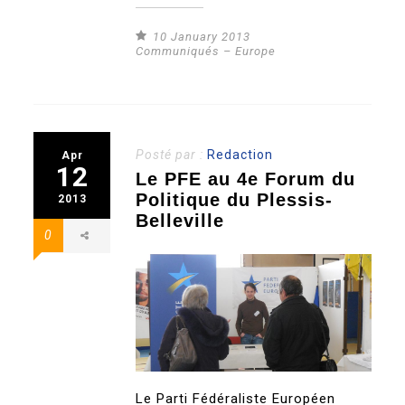
10 January 2013
Communiqués – Europe
Posté par :
Redaction
Apr
12
Le PFE au 4e Forum du
Politique du Plessis-
2013
Belleville
0
Le Parti Fédéraliste Européen