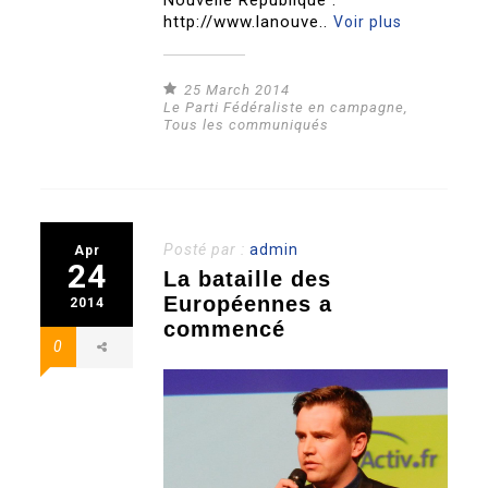
Nouvelle République :
http://www.lanouve..
Voir plus
25 March 2014
Le Parti Fédéraliste en campagne
,
Tous les communiqués
Posté par :
admin
Apr
24
La bataille des
Européennes a
2014
commencé
0