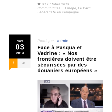
31 October 2013
Communiqués – Europe
,
Le Parti
Fédéraliste en campagne
Posté par :
admin
Nov
03
Face à Pasqua et
Vedrine : « Nos
2013
frontières doivent être
1
sécurisées par des
douaniers européens »