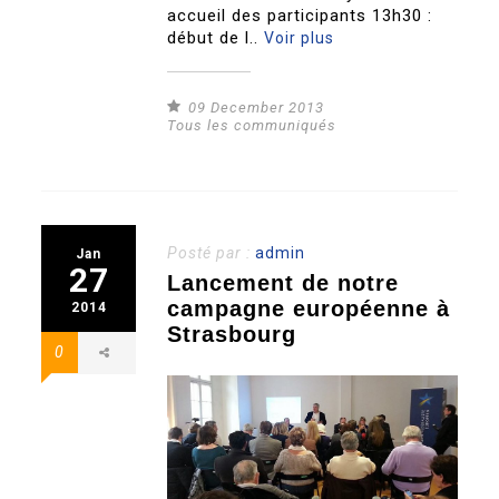
accueil des participants 13h30 :
début de l..
Voir plus
09 December 2013
Tous les communiqués
Posté par :
admin
Jan
27
Lancement de notre
campagne européenne à
2014
Strasbourg
0