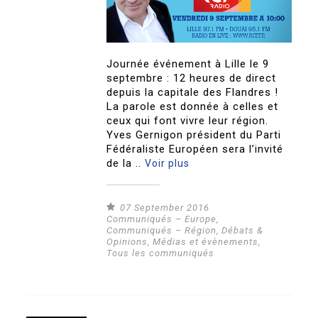
Journée événement à Lille le 9
septembre : 12 heures de direct
depuis la capitale des Flandres !
La parole est donnée à celles et
ceux qui font vivre leur région.
Yves Gernigon président du Parti
Fédéraliste Européen sera l’invité
de la ..
Voir plus
07 September 2016
Communiqués – Europe
,
Communiqués – Région
,
Débats &
Opinions
,
Médias et évènements
,
Tous les communiqués