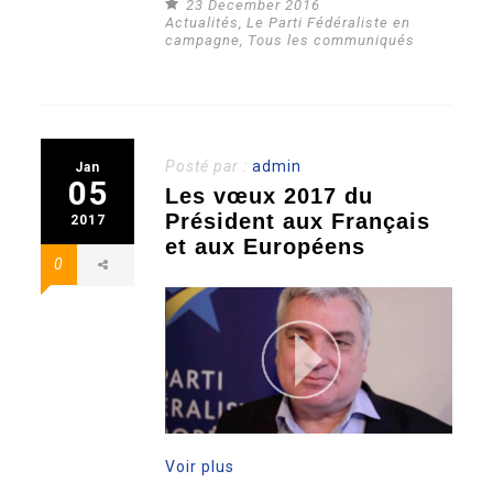
23 December 2016
Actualités
,
Le Parti Fédéraliste en
campagne
,
Tous les communiqués
Posté par :
admin
Jan
05
Les vœux 2017 du
Président aux Français
2017
et aux Européens
0
Voir plus