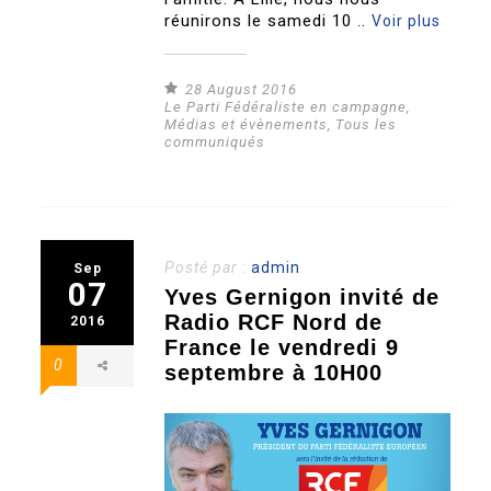
réunirons le samedi 10 ..
Voir plus
28 August 2016
Le Parti Fédéraliste en campagne
,
Médias et évènements
,
Tous les
communiqués
Posté par :
admin
Sep
07
Yves Gernigon invité de
Radio RCF Nord de
2016
France le vendredi 9
0
septembre à 10H00