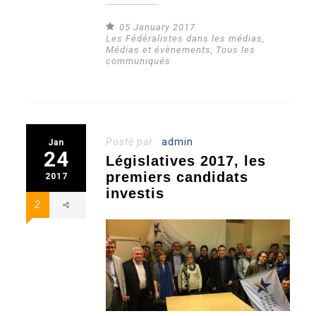
05 January 2017
Les Fédéralistes dans les médias
,
Médias et évènements
,
Tous les
communiqués
Posté par :
admin
Jan
24
Législatives 2017, les
premiers candidats
2017
investis
2