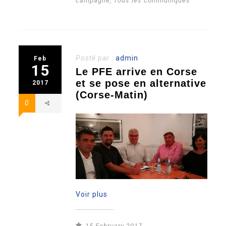
campagne
,
Tous les communiqués
Posté par :
admin
Feb
15
Le PFE arrive en Corse
et se pose en alternative
2017
(Corse-Matin)
0
Voir plus
15 February 2017