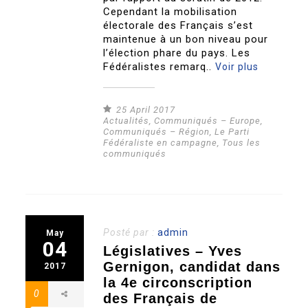
Cependant la mobilisation
électorale des Français s’est
maintenue à un bon niveau pour
l’élection phare du pays. Les
Fédéralistes remarq..
Voir plus
25 April 2017
Actualités
,
Communiqués – Europe
,
Communiqués – Région
,
Le Parti
Fédéraliste en campagne
,
Tous les
communiqués
Posté par :
admin
May
04
Législatives – Yves
Gernigon, candidat dans
2017
la 4e circonscription
0
des Français de