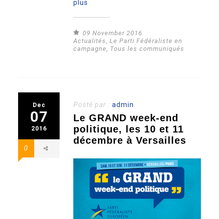
plus
09 November 2016
Actualités
,
Le Parti Fédéraliste en
campagne
,
Tous les communiqués
Posté par :
admin
Dec
07
Le GRAND week-end
politique, les 10 et 11
2016
décembre à Versailles
0