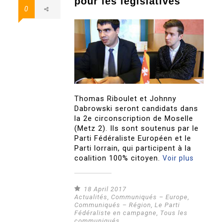
pour les législatives
0
Thomas Riboulet et Johnny
Dabrowski seront candidats dans
la 2e circonscription de Moselle
(Metz 2). Ils sont soutenus par le
Parti Fédéraliste Européen et le
Parti lorrain, qui participent à la
coalition 100% citoyen.
Voir plus
18 April 2017
Actualités
,
Communiqués – Europe
,
Communiqués – Région
,
Le Parti
Fédéraliste en campagne
,
Tous les
communiqués