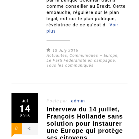
par la banque Goldman Sachs
comme conseiller au Brexit. Cette
embauche, régulière sur le plan
légal, est sur le plan politique,
révélatrice de ce qu’est d..
Voir
plus
13 July 2016
Actualités
,
Communiqués – Europe
,
Le Parti Fédéraliste en campagne
,
Tous les communiqués
Posté par :
admin
Jul
14
Interview du 14 juillet,
François Hollande sans
2016
solution pour instaurer
0
une Europe qui protège
ses citoyens.