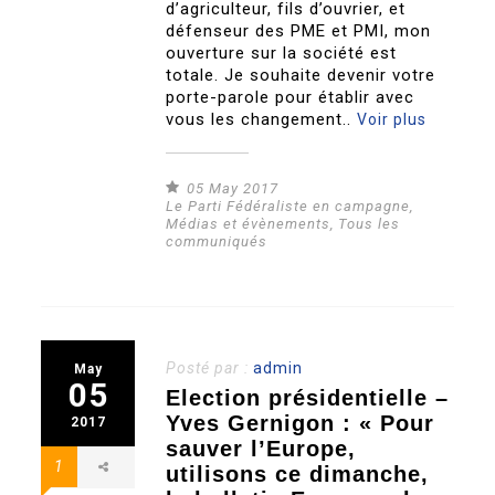
d’agriculteur, fils d’ouvrier, et
défenseur des PME et PMI, mon
ouverture sur la société est
totale. Je souhaite devenir votre
porte-parole pour établir avec
vous les changement..
Voir plus
05 May 2017
Le Parti Fédéraliste en campagne
,
Médias et évènements
,
Tous les
communiqués
Posté par :
admin
May
05
Election présidentielle –
Yves Gernigon : « Pour
2017
sauver l’Europe,
1
utilisons ce dimanche,