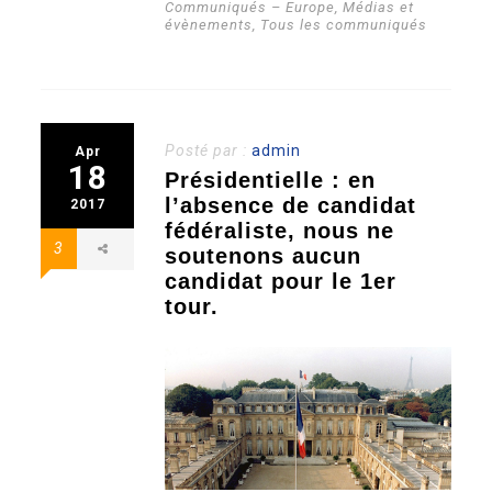
Communiqués – Europe
,
Médias et
évènements
,
Tous les communiqués
Posté par :
admin
Apr
18
Présidentielle : en
l’absence de candidat
2017
fédéraliste, nous ne
3
soutenons aucun
candidat pour le 1er
tour.