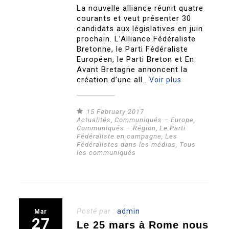
La nouvelle alliance réunit quatre
courants et veut présenter 30
candidats aux législatives en juin
prochain. L’Alliance Fédéraliste
Bretonne, le Parti Fédéraliste
Européen, le Parti Breton et En
Avant Bretagne annoncent la
création d’une all..
Voir plus
15 February 2017
Actualités
,
Communiqués – Europe
,
Communiqués – Région
,
Le Parti
Fédéraliste en campagne
,
Les
Fédéralistes dans les médias
,
Tous
les communiqués
Posté par :
admin
Mar
27
Le 25 mars à Rome nous