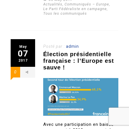
Actualités
,
Communiqués – Europe
,
Le Parti Fédéraliste en campagne
,
Tous les communiqués
Posté par :
admin
May
07
Élection présidentielle
française : l’Europe est
2017
sauve !
0
Avec une participation en baisse