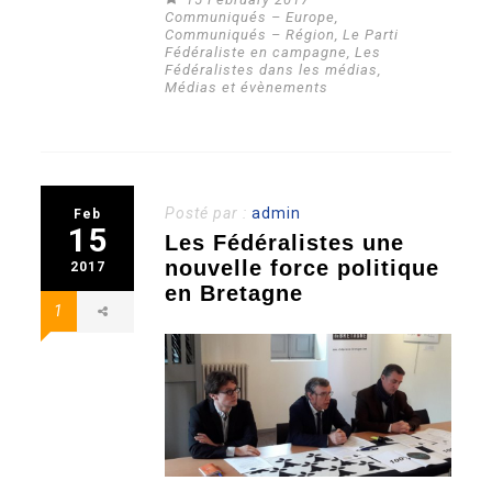
Communiqués – Europe
,
Communiqués – Région
,
Le Parti
Fédéraliste en campagne
,
Les
Fédéralistes dans les médias
,
Médias et évènements
Posté par :
admin
Feb
15
Les Fédéralistes une
nouvelle force politique
2017
en Bretagne
1