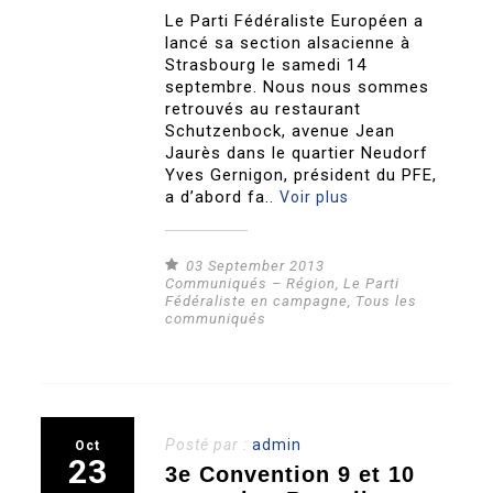
Le Parti Fédéraliste Européen a
lancé sa section alsacienne à
Strasbourg le samedi 14
septembre. Nous nous sommes
retrouvés au restaurant
Schutzenbock, avenue Jean
Jaurès dans le quartier Neudorf
Yves Gernigon, président du PFE,
a d’abord fa..
Voir plus
03 September 2013
Communiqués – Région
,
Le Parti
Fédéraliste en campagne
,
Tous les
communiqués
Posté par :
admin
Oct
23
3e Convention 9 et 10