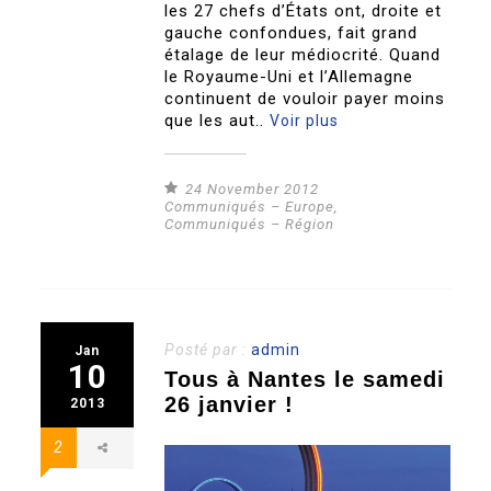
les 27 chefs d’États ont, droite et
gauche confondues, fait grand
étalage de leur médiocrité. Quand
le Royaume-Uni et l’Allemagne
continuent de vouloir payer moins
que les aut..
Voir plus
24 November 2012
Communiqués – Europe
,
Communiqués – Région
Posté par :
admin
Jan
10
Tous à Nantes le samedi
26 janvier !
2013
2