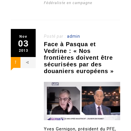
Fédéraliste en campagne
Posté par :
admin
Nov
03
Face à Pasqua et
Vedrine : « Nos
2013
frontières doivent être
1
sécurisées par des
douaniers européens »
Yves Gernigon, président du PFE,