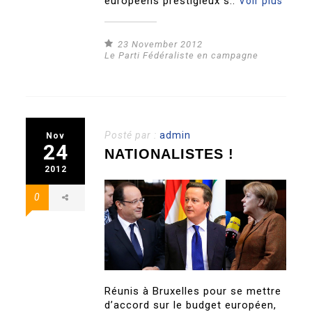
européens prestigieux s..
Voir plus
23 November 2012
Le Parti Fédéraliste en campagne
Posté par :
admin
Nov
24
NATIONALISTES !
2012
0
Réunis à Bruxelles pour se mettre
d’accord sur le budget européen,