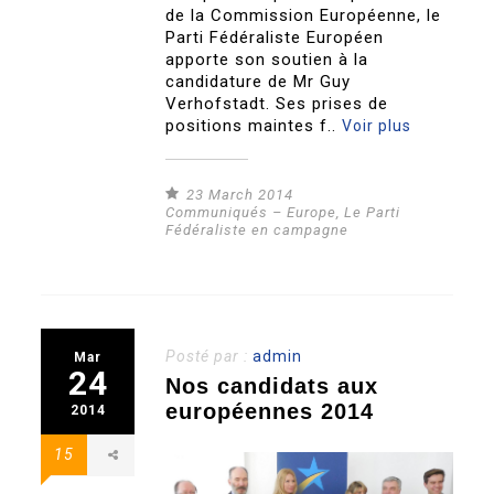
de la Commission Européenne, le
Parti Fédéraliste Européen
apporte son soutien à la
candidature de Mr Guy
Verhofstadt. Ses prises de
positions maintes f..
Voir plus
23 March 2014
Communiqués – Europe
,
Le Parti
Fédéraliste en campagne
Posté par :
admin
Mar
24
Nos candidats aux
européennes 2014
2014
15