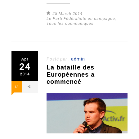
25 March 2014
Le Parti Fédéraliste en campagne
,
Tous les communiqués
Posté par :
admin
Apr
24
La bataille des
Européennes a
2014
commencé
0