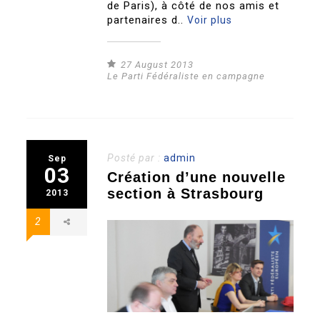
de Paris), à côté de nos amis et
partenaires d..
Voir plus
27 August 2013
Le Parti Fédéraliste en campagne
Posté par :
admin
Sep
03
Création d’une nouvelle
section à Strasbourg
2013
2