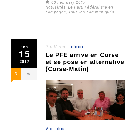
03 February 2017
Actualités
,
Le Parti Fédéraliste en
campagne
,
Tous les communiqués
Posté par :
admin
Feb
15
Le PFE arrive en Corse
et se pose en alternative
2017
(Corse-Matin)
0
Voir plus