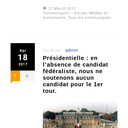
27 March 2017
Communiqués – Europe
,
Médias et
évènements
,
Tous les communiqués
Posté par :
admin
Apr
18
Présidentielle : en
l’absence de candidat
2017
fédéraliste, nous ne
3
soutenons aucun
candidat pour le 1er
tour.