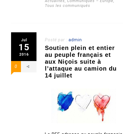
Actualités
,
Communiqués – Europe
,
Tous les communiqués
Posté par :
admin
Jul
15
Soutien plein et entier
au peuple français et
2016
aux Niçois suite à
0
l’attaque au camion du
14 juillet