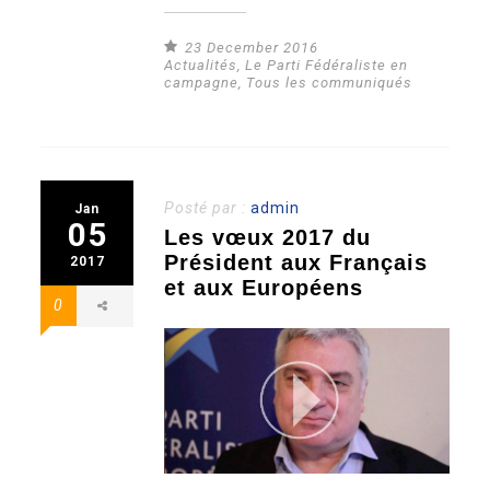
23 December 2016
Actualités
,
Le Parti Fédéraliste en
campagne
,
Tous les communiqués
Posté par :
admin
Jan
05
Les vœux 2017 du
Président aux Français
2017
et aux Européens
0