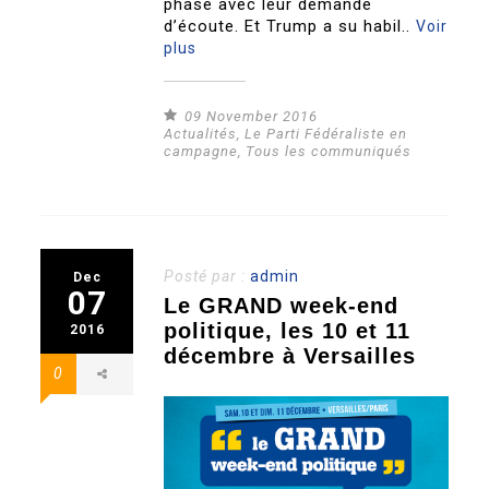
phase avec leur demande
d’écoute. Et Trump a su habil..
Voir
plus
09 November 2016
Actualités
,
Le Parti Fédéraliste en
campagne
,
Tous les communiqués
Posté par :
admin
Dec
07
Le GRAND week-end
politique, les 10 et 11
2016
décembre à Versailles
0