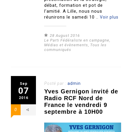
débat, formation et pot de
l’amitié. A Lille, nous nous
réunirons le samedi 10 ..
Voir plus
28 August 2016
Le Parti Fédéraliste en campagne
,
Médias et évènements
,
Tous les
communiqués
Posté par :
admin
Sep
07
Yves Gernigon invité de
Radio RCF Nord de
2016
France le vendredi 9
0
septembre à 10H00