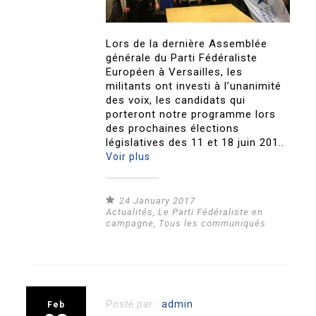
Lors de la dernière Assemblée
générale du Parti Fédéraliste
Européen à Versailles, les
militants ont investi à l’unanimité
des voix, les candidats qui
porteront notre programme lors
des prochaines élections
législatives des 11 et 18 juin 201..
Voir plus
24 January 2017
Actualités
,
Le Parti Fédéraliste en
campagne
,
Tous les communiqués
Posté par :
admin
Feb