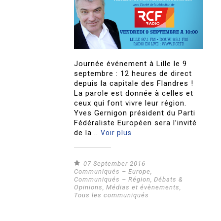
Journée événement à Lille le 9
septembre : 12 heures de direct
depuis la capitale des Flandres !
La parole est donnée à celles et
ceux qui font vivre leur région.
Yves Gernigon président du Parti
Fédéraliste Européen sera l’invité
de la ..
Voir plus
07 September 2016
Communiqués – Europe
,
Communiqués – Région
,
Débats &
Opinions
,
Médias et évènements
,
Tous les communiqués