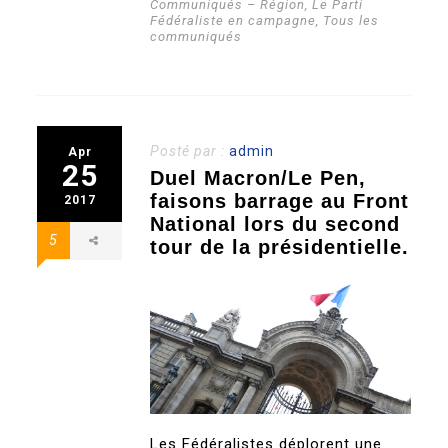
Communiqués – Région
,
Le Parti
Fédéraliste en campagne
,
Tous les
communiqués
Posté par :
admin
Apr
25
Duel Macron/Le Pen,
faisons barrage au Front
2017
National lors du second
5
tour de la présidentielle.
Les Fédéralistes déplorent une