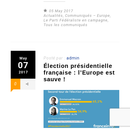
05 May 2017
Actualités
,
Communiqués – Europe
,
Le Parti Fédéraliste en campagne
,
Tous les communiqués
Posté par :
admin
May
07
Élection présidentielle
française : l’Europe est
2017
sauve !
0