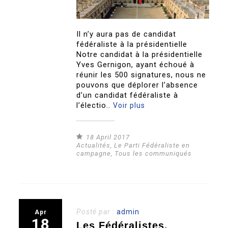
Il n’y aura pas de candidat
fédéraliste à la présidentielle
Notre candidat à la présidentielle
Yves Gernigon, ayant échoué à
réunir les 500 signatures, nous ne
pouvons que déplorer l’absence
d’un candidat fédéraliste à
l’électio..
Voir plus
18 April 2017
Actualités
,
Le Parti Fédéraliste en
campagne
,
Tous les communiqués
Posté par :
admin
Apr
18
Les Fédéralistes,