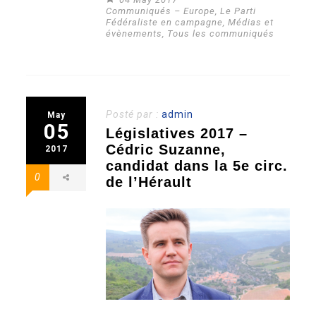
Communiqués – Europe
,
Le Parti
Fédéraliste en campagne
,
Médias et
évènements
,
Tous les communiqués
Posté par :
admin
May
05
Législatives 2017 –
Cédric Suzanne,
2017
candidat dans la 5e circ.
0
de l’Hérault