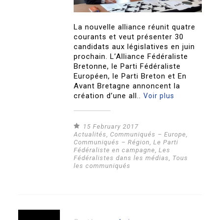
La nouvelle alliance réunit quatre
courants et veut présenter 30
candidats aux législatives en juin
prochain. L’Alliance Fédéraliste
Bretonne, le Parti Fédéraliste
Européen, le Parti Breton et En
Avant Bretagne annoncent la
création d’une all..
Voir plus
15 February 2017
Actualités
,
Communiqués – Europe
,
Communiqués – Région
,
Le Parti
Fédéraliste en campagne
,
Les
Fédéralistes dans les médias
,
Tous
les communiqués