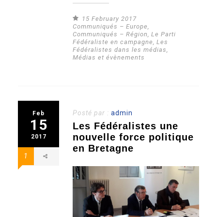
15 February 2017
Communiqués – Europe
,
Communiqués – Région
,
Le Parti
Fédéraliste en campagne
,
Les
Fédéralistes dans les médias
,
Médias et évènements
Posté par :
admin
Feb
15
Les Fédéralistes une
nouvelle force politique
2017
en Bretagne
1