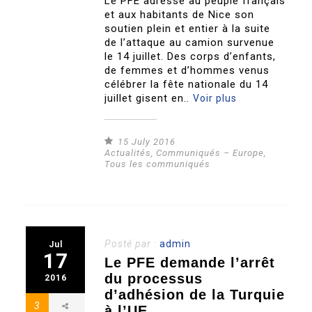
Le PFE adresse au peuple français
et aux habitants de Nice son
soutien plein et entier à la suite
de l’attaque au camion survenue
le 14 juillet. Des corps d’enfants,
de femmes et d’hommes venus
célébrer la fête nationale du 14
juillet gisent en..
Voir plus
15 July 2016
Actualités
,
Communiqués – Europe
,
Tous les communiqués
Posté par :
admin
Jul
17
Le PFE demande l’arrêt
du processus
2016
d’adhésion de la Turquie
3
à l’UE.