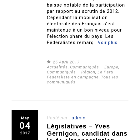
baisse notable de la participation
par rapport au scrutin de 2012.
Cependant la mobilisation
électorale des Français s’est
maintenue à un bon niveau pour
l’élection phare du pays. Les
Fédéralistes remarq..
Voir plus
25 April 2017
Actualités
,
Communiqués – Europe
,
Communiqués – Région
,
Le Parti
Fédéraliste en campagne
,
Tous les
communiqués
Posté par :
admin
May
04
Législatives – Yves
Gernigon, candidat dans
2017