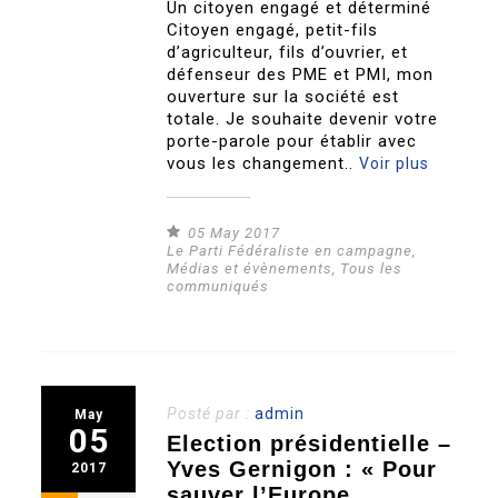
Un citoyen engagé et déterminé
Citoyen engagé, petit-fils
d’agriculteur, fils d’ouvrier, et
défenseur des PME et PMI, mon
ouverture sur la société est
totale. Je souhaite devenir votre
porte-parole pour établir avec
vous les changement..
Voir plus
05 May 2017
Le Parti Fédéraliste en campagne
,
Médias et évènements
,
Tous les
communiqués
Posté par :
admin
May
05
Election présidentielle –
Yves Gernigon : « Pour
2017
sauver l’Europe,