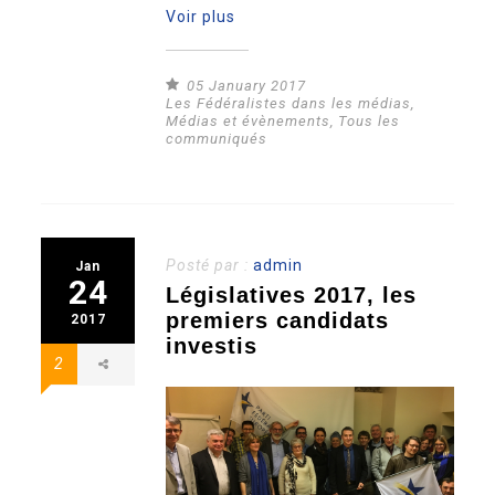
Voir plus
05 January 2017
Les Fédéralistes dans les médias
,
Médias et évènements
,
Tous les
communiqués
Posté par :
admin
Jan
24
Législatives 2017, les
premiers candidats
2017
investis
2