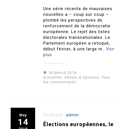
Une série récente de mauvaises
nouvelles a – coup sur coup –
plombé les perspectives de
renforcement de la démocratie
européenne. Le rejet des listes
électorales transnationales. Le
Parlement européen a retoqué,
début février, à une large m..
Voir
plus
30 March 2018
Actualités
,
Débats & Opinions
,
Tous
les communiqués
Posté par :
admin
May
14
Élections européennes, le