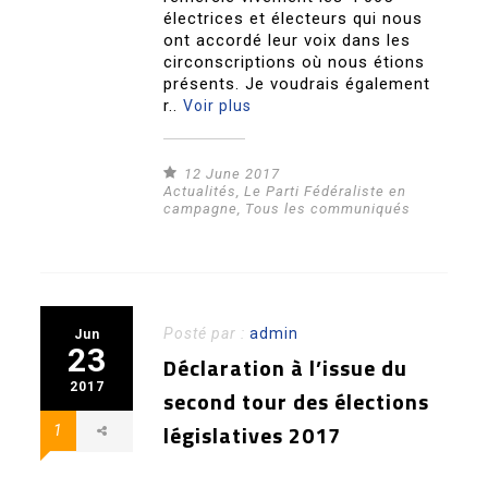
électrices et électeurs qui nous
ont accordé leur voix dans les
circonscriptions où nous étions
présents. Je voudrais également
r..
Voir plus
12 June 2017
Actualités
,
Le Parti Fédéraliste en
campagne
,
Tous les communiqués
Posté par :
admin
Jun
23
Déclaration à l’issue du
2017
second tour des élections
législatives 2017
1