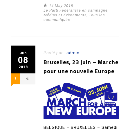
14 May 2018
Le Parti Fédéraliste en campagne
,
Médias et évènements
,
Tous les
communiqués
Posté par :
admin
Jun
08
Bruxelles, 23 juin – Marche
2018
pour une nouvelle Europe
1
BELGIQUE – BRUXELLES – Samedi