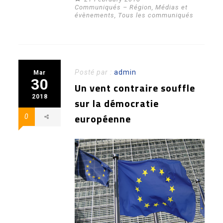
Communiqués – Région
,
Médias et
évènements
,
Tous les communiqués
Posté par :
admin
Mar
30
Un vent contraire souffle
2018
sur la démocratie
européenne
0