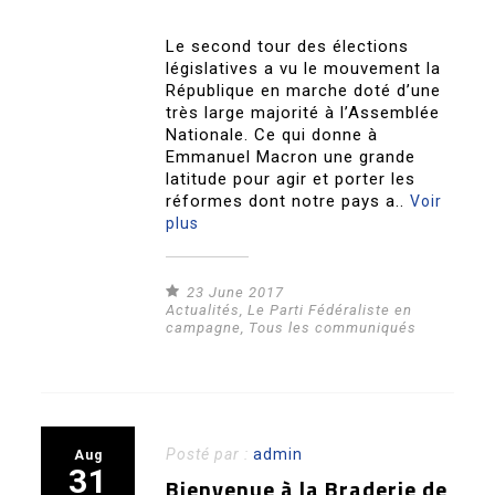
Le second tour des élections
législatives a vu le mouvement la
République en marche doté d’une
très large majorité à l’Assemblée
Nationale. Ce qui donne à
Emmanuel Macron une grande
latitude pour agir et porter les
réformes dont notre pays a..
Voir
plus
23 June 2017
Actualités
,
Le Parti Fédéraliste en
campagne
,
Tous les communiqués
Posté par :
admin
Aug
31
Bienvenue à la Braderie de