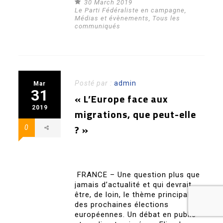
30 March 2019
Le Parti Fédéraliste en campagne
,
Médias et évènements
,
Tous les
communiqués
Posté par :
admin
Mar
31
« L’Europe face aux
2019
migrations, que peut-elle
? »
0
FRANCE – Une question plus que
jamais d’actualité et qui devrait
être, de loin, le thème principal
des prochaines élections
européennes. Un débat en public