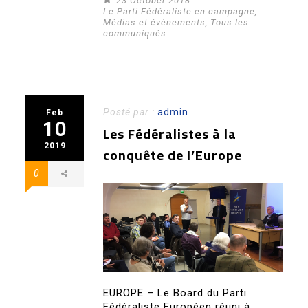
23 October 2018
Le Parti Fédéraliste en campagne
,
Médias et évènements
,
Tous les
communiqués
Posté par :
admin
Feb
10
Les Fédéralistes à la
2019
conquête de l’Europe
0
EUROPE – Le Board du Parti
Fédéraliste Européen réuni à