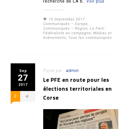
recherche de LA b..
Voir plus
10 September 2017
Communiqués – Europe
,
Communiqués – Région
,
Le Parti
Fédéraliste en campagne
,
Médias et
évènements
,
Tous les communiqués
Posté par :
admin
Sep
27
Le PFE en route pour les
2017
élections territoriales en
Corse
0