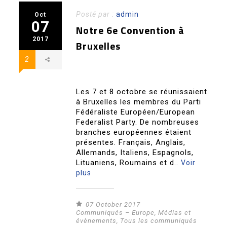
Posté par :
admin
Oct
07
Notre 6e Convention à
2017
Bruxelles
2
Les 7 et 8 octobre se réunissaient
à Bruxelles les membres du Parti
Fédéraliste Européen/European
Federalist Party. De nombreuses
branches européennes étaient
présentes. Français, Anglais,
Allemands, Italiens, Espagnols,
Lituaniens, Roumains et d..
Voir
plus
07 October 2017
Communiqués – Europe
,
Médias et
évènements
,
Tous les communiqués