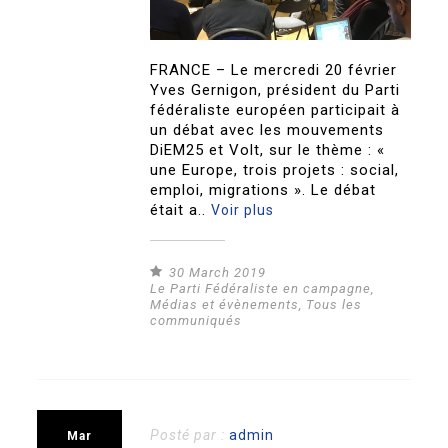
FRANCE – Le mercredi 20 février
Yves Gernigon, président du Parti
fédéraliste européen participait à
un débat avec les mouvements
DiEM25 et Volt, sur le thème : «
une Europe, trois projets : social,
emploi, migrations ». Le débat
était a..
Voir plus
30 March 2019
Le Parti Fédéraliste en campagne
,
Médias et évènements
,
Tous les
communiqués
Posté par :
admin
Mar