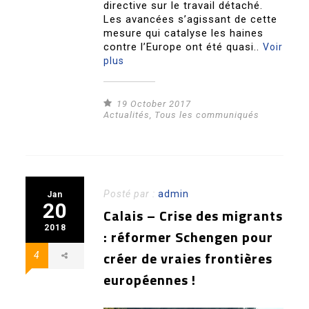
directive sur le travail détaché.
Les avancées s’agissant de cette
mesure qui catalyse les haines
contre l’Europe ont été quasi..
Voir
plus
19 October 2017
Actualités
,
Tous les communiqués
Posté par :
admin
Jan
20
Calais – Crise des migrants
2018
: réformer Schengen pour
créer de vraies frontières
4
européennes !