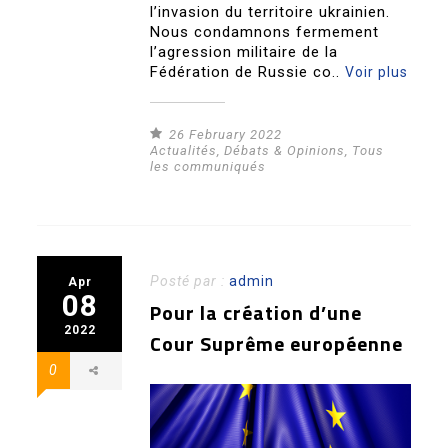
l’invasion du territoire ukrainien.
Nous condamnons fermement
l’agression militaire de la
Fédération de Russie co..
Voir plus
26 February 2022
Actualités
,
Débats & Opinions
,
Tous
les communiqués
Posté par :
admin
Apr
08
Pour la création d’une
2022
Cour Suprême européenne
0