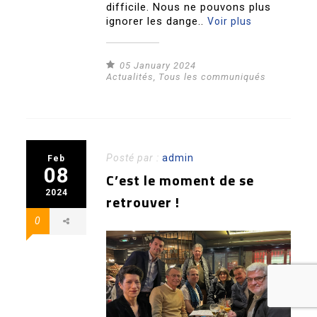
difficile. Nous ne pouvons plus
ignorer les dange..
Voir plus
05 January 2024
Actualités
,
Tous les communiqués
Posté par :
admin
Feb
08
C’est le moment de se
2024
retrouver !
0