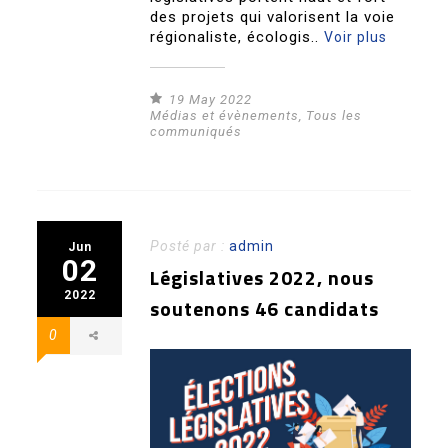
des projets qui valorisent la voie
régionaliste, écologis..
Voir plus
19 May 2022
Médias et évènements
,
Tous les
communiqués
Posté par :
admin
Jun
02
Législatives 2022, nous
2022
soutenons 46 candidats
0