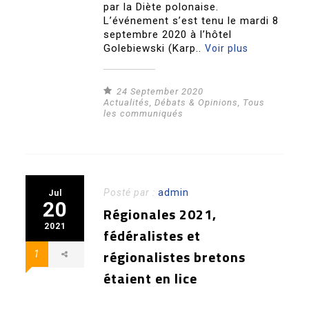
par la Diète polonaise.
L’événement s’est tenu le mardi 8
septembre 2020 à l’hôtel
Golebiewski (Karp..
Voir plus
24 September 2020
Actualités
,
Débats & Opinions
,
Tous
les communiqués
Posté par :
admin
Jul
20
Régionales 2021,
2021
fédéralistes et
régionalistes bretons
1
étaient en lice