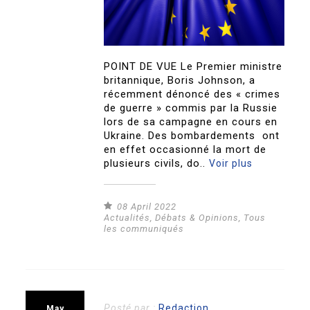
POINT DE VUE Le Premier ministre
britannique, Boris Johnson, a
récemment dénoncé des « crimes
de guerre » commis par la Russie
lors de sa campagne en cours en
Ukraine. Des bombardements ont
en effet occasionné la mort de
plusieurs civils, do..
Voir plus
08 April 2022
Actualités
,
Débats & Opinions
,
Tous
les communiqués
Posté par :
Redaction
May