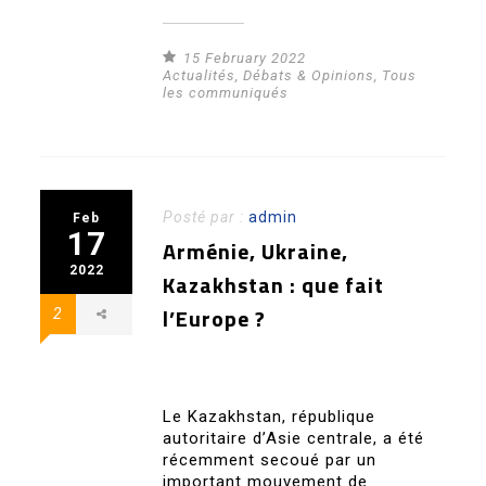
15 February 2022
Actualités
,
Débats & Opinions
,
Tous
les communiqués
Posté par :
admin
Feb
17
Arménie, Ukraine,
2022
Kazakhstan : que fait
l’Europe ?
2
Le Kazakhstan, république
autoritaire d’Asie centrale, a été
récemment secoué par un
important mouvement de