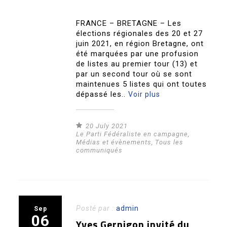
FRANCE – BRETAGNE – Les
élections régionales des 20 et 27
juin 2021, en région Bretagne, ont
été marquées par une profusion
de listes au premier tour (13) et
par un second tour où se sont
maintenues 5 listes qui ont toutes
dépassé les..
Voir plus
20 July 2021
Le Parti Fédéraliste en campagne
,
Médias et évènements
,
Tous les
communiqués
Posté par :
admin
Sep
06
Yves Gernigon invité du