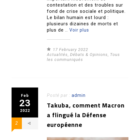
contestation et des troubles sur
fond de crise sociale et politique.
Le bilan humain est lourd :
plusieurs dizaines de morts et
plus de ..
Voir plus
17 February 2022
Actualités
,
Débats & Opinions
,
Tous
les communiqués
Posté par :
admin
Feb
23
Takuba, comment Macron
2022
a flingué la Défense
européenne
2