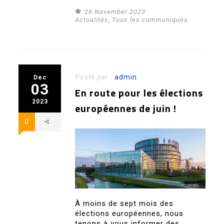
26 November 2023
Actualités
,
Tous les communiqués
Posté par :
admin
Dec
03
En route pour les élections
2023
européennes de juin !
0
À moins de sept mois des
élections européennes, nous
tenons à vous informer des