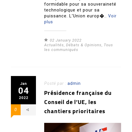
formidable pour sa souveraineté
technologique et pour sa
puissance. L’Union europ�..
Voir
plus
02 January 2022
Actualités
,
Débats & Opinions
,
Tous
les communiqués
Posté par :
admin
Jan
04
Présidence française du
2022
Conseil de l’UE, les
chantiers prioritaires
0