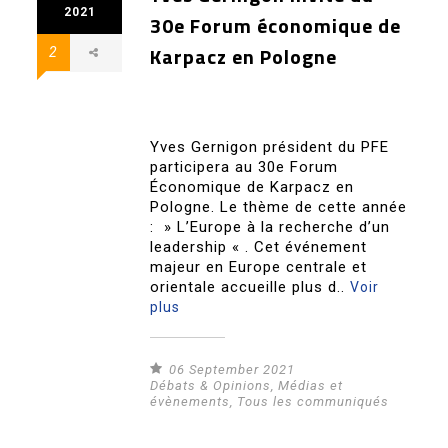
2021
30e Forum économique de
Karpacz en Pologne
2
Yves Gernigon président du PFE
participera au 30e Forum
Économique de Karpacz en
Pologne. Le thème de cette année
: » L’Europe à la recherche d’un
leadership « . Cet événement
majeur en Europe centrale et
orientale accueille plus d..
Voir
plus
06 September 2021
Débats & Opinions
,
Médias et
évènements
,
Tous les communiqués