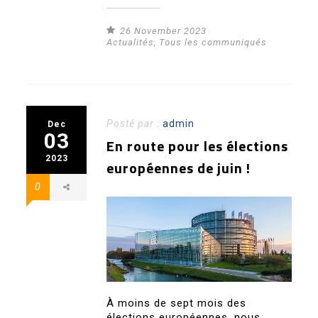
26 November 2023
Actualités
,
Tous les communiqués
Posté par :
admin
Dec
03
En route pour les élections
2023
européennes de juin !
0
À moins de sept mois des
élections européennes, nous