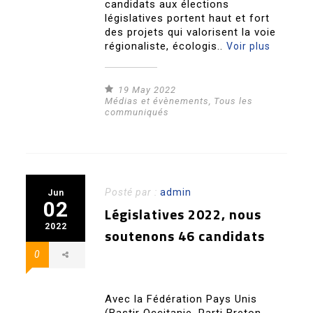
candidats aux élections
législatives portent haut et fort
des projets qui valorisent la voie
régionaliste, écologis..
Voir plus
19 May 2022
Médias et évènements
,
Tous les
communiqués
Posté par :
admin
Jun
02
Législatives 2022, nous
2022
soutenons 46 candidats
0
Avec la Fédération Pays Unis
(Bastir Occitanie, Parti Breton,