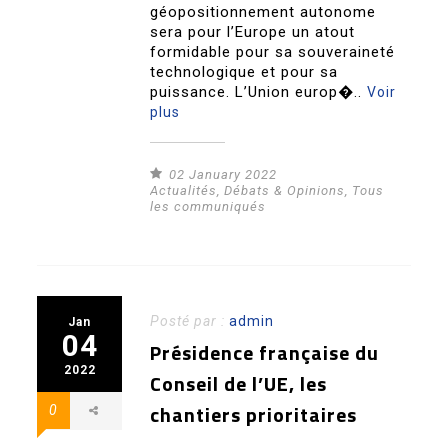
géopositionnement autonome
sera pour l’Europe un atout
formidable pour sa souveraineté
technologique et pour sa
puissance. L’Union europ�..
Voir
plus
02 January 2022
Actualités
,
Débats & Opinions
,
Tous
les communiqués
Posté par :
admin
Jan
04
Présidence française du
2022
Conseil de l’UE, les
chantiers prioritaires
0