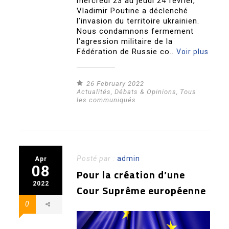
mercredi 23 au jeudi 24 février,
Vladimir Poutine a déclenché
l’invasion du territoire ukrainien.
Nous condamnons fermement
l’agression militaire de la
Fédération de Russie co..
Voir plus
26 February 2022
Actualités
,
Débats & Opinions
,
Tous
les communiqués
Posté par :
admin
Apr
08
Pour la création d’une
2022
Cour Suprême européenne
0