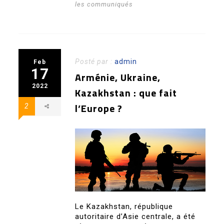
les communiqués
Posté par :
admin
Feb
17
Arménie, Ukraine,
2022
Kazakhstan : que fait
l’Europe ?
2
Le Kazakhstan, république
autoritaire d’Asie centrale, a été