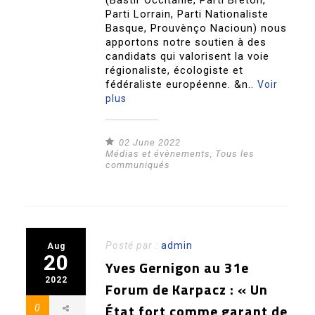
Parti Lorrain, Parti Nationaliste
Basque, Prouvènço Nacioun) nous
apportons notre soutien à des
candidats qui valorisent la voie
régionaliste, écologiste et
fédéraliste européenne. &n..
Voir
plus
02 June 2022
Médias et évènements
,
Tous les
communiqués
Posté par :
admin
Aug
20
Yves Gernigon au 31e
2022
Forum de Karpacz : « Un
État fort comme garant de
0