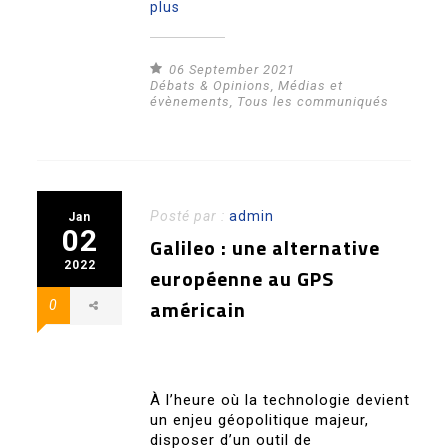
plus
06 September 2021
Débats & Opinions
,
Médias et
évènements
,
Tous les communiqués
Posté par :
admin
Jan
02
Galileo : une alternative
2022
européenne au GPS
américain
0
À l’heure où la technologie devient
un enjeu géopolitique majeur,
disposer d’un outil de