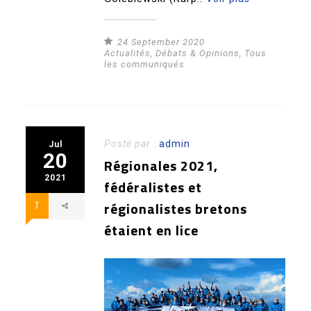
24 September 2020
Actualités
,
Débats & Opinions
,
Tous
les communiqués
Posté par :
admin
Jul
20
Régionales 2021,
2021
fédéralistes et
régionalistes bretons
1
étaient en lice