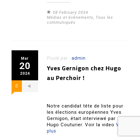
08 February 2024
Médias et évènements
,
Tous les
communiqués
Posté par :
admin
Mar
20
Yves Gernigon chez Hugo
2024
au Perchoir !
0
Notre candidat tête de liste pour
les élections européennes Yves
Gernigon, était interviewé par
Hugo Couturier. Voir la video
Voir
plus