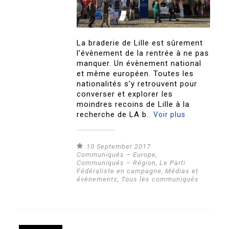
La braderie de Lille est sûrement
l’évènement de la rentrée à ne pas
manquer. Un évènement national
et même européen. Toutes les
nationalités s’y retrouvent pour
converser et explorer les
moindres recoins de Lille à la
recherche de LA b..
Voir plus
10 September 2017
Communiqués – Europe
,
Communiqués – Région
,
Le Parti
Fédéraliste en campagne
,
Médias et
évènements
,
Tous les communiqués