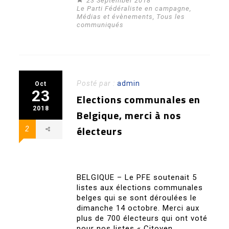
23 September 2018
Le Parti Fédéraliste en campagne
,
Médias et évènements
,
Tous les
communiqués
Posté par :
admin
Oct
23
Elections communales en
2018
Belgique, merci à nos
électeurs
2
BELGIQUE – Le PFE soutenait 5
listes aux élections communales
belges qui se sont déroulées le
dimanche 14 octobre. Merci aux
plus de 700 électeurs qui ont voté
pour nos listes « Citoyen