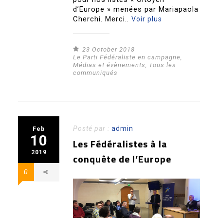
d’Europe » menées par Mariapaola
Cherchi. Merci..
Voir plus
23 October 2018
Le Parti Fédéraliste en campagne
,
Médias et évènements
,
Tous les
communiqués
Posté par :
admin
Feb
10
Les Fédéralistes à la
2019
conquête de l’Europe
0