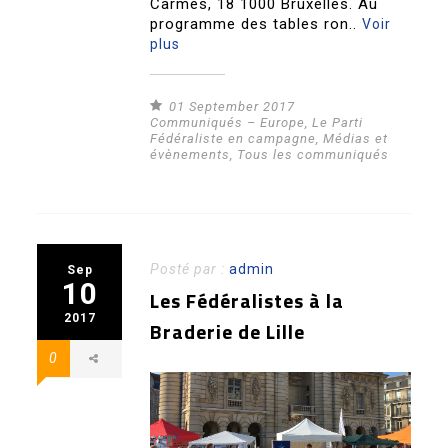
Carmes, 18 1000 Bruxelles. Au
programme des tables ron..
Voir
plus
01 September 2017
Communiqués – Europe
,
Le Parti
Fédéraliste en campagne
,
Médias et
évènements
,
Tous les communiqués
Posté par :
admin
Sep
10
Les Fédéralistes à la
2017
Braderie de Lille
0