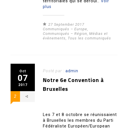
territoriales qui se déroul..
Voir
plus
27 September 2017
Communiqués – Europe
,
Communiqués – Région
,
Médias et
évènements
,
Tous les communiqués
Posté par :
admin
Oct
07
Notre 6e Convention à
2017
Bruxelles
2
Les 7 et 8 octobre se réunissaient
à Bruxelles les membres du Parti
Fédéraliste Européen/European