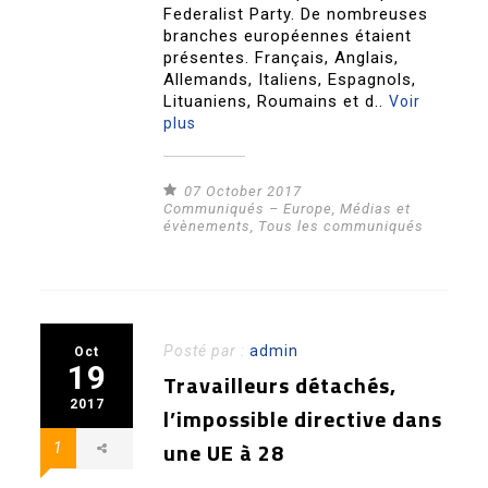
Federalist Party. De nombreuses
branches européennes étaient
présentes. Français, Anglais,
Allemands, Italiens, Espagnols,
Lituaniens, Roumains et d..
Voir
plus
07 October 2017
Communiqués – Europe
,
Médias et
évènements
,
Tous les communiqués
Posté par :
admin
Oct
19
Travailleurs détachés,
2017
l’impossible directive dans
une UE à 28
1