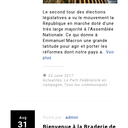
Le second tour des élections
législatives a vu le mouvement la
République en marche doté d’une
très large majorité à l’Assemblée
Nationale. Ce qui donne à
Emmanuel Macron une grande
latitude pour agir et porter les
réformes dont notre pays a..
Voir
plus
23 June 2017
Actualités
,
Le Parti Fédéraliste en
campagne
,
Tous les communiqués
Posté par :
admin
Aug
31
Bienvenue à la Braderie de