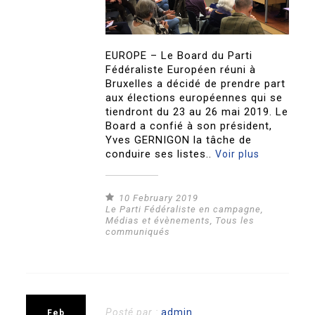
EUROPE – Le Board du Parti
Fédéraliste Européen réuni à
Bruxelles a décidé de prendre part
aux élections européennes qui se
tiendront du 23 au 26 mai 2019. Le
Board a confié à son président,
Yves GERNIGON la tâche de
conduire ses listes..
Voir plus
10 February 2019
Le Parti Fédéraliste en campagne
,
Médias et évènements
,
Tous les
communiqués
Posté par :
admin
Feb