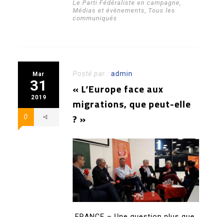
Le Parti Fédéraliste en campagne
,
Médias et évènements
,
Tous les
communiqués
Posté par :
admin
Mar
31
« L’Europe face aux
2019
migrations, que peut-elle
? »
0
FRANCE – Une question plus que