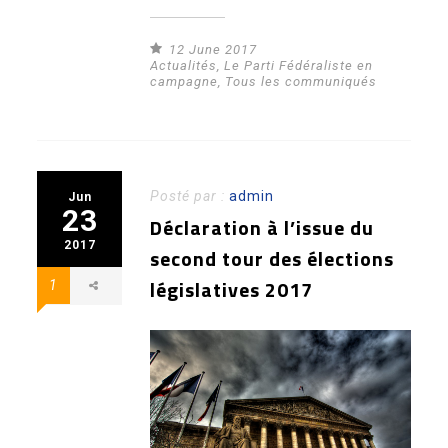
12 June 2017
Actualités
,
Le Parti Fédéraliste en
campagne
,
Tous les communiqués
Posté par :
admin
Jun
23
Déclaration à l’issue du
2017
second tour des élections
législatives 2017
1