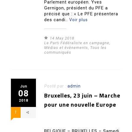
Parlement européen. Yves
Gernigon, président du PFE a
précisé que : « Le PFE présentera
des candi..
Voir plus
14 May 2018
Le Parti Fédéraliste en campagne
,
Médias et évènements
,
Tous les
communiqués
Posté par :
admin
Jun
08
Bruxelles, 23 juin – Marche
2018
pour une nouvelle Europe
1
BELGIQUE – BRUXELLES – Samedi