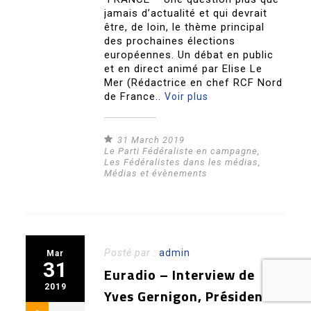
jamais d’actualité et qui devrait
être, de loin, le thème principal
des prochaines élections
européennes. Un débat en public
et en direct animé par Elise Le
Mer (Rédactrice en chef RCF Nord
de France..
Voir plus
31 March 2019
Le Parti Fédéraliste en campagne
,
Les Fédéralistes dans les médias
,
Médias et évènements
Posté par :
admin
Mar
31
Euradio – Interview de
2019
Yves Gernigon, Président