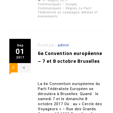
31 August 2017
Communiqués – Europe
,
Communiqués – Région
,
Le Parti
Fédéraliste en campagne
,
Médias et
évènements
Posté par :
admin
Sep
01
6e Convention européenne
2017
– 7 et 8 octobre Bruxelles
0
La 6e Convention européenne du
Parti Fédéraliste Européen se
déroulera à Bruxelles. Quand : le
samedi 7 et le dimanche 8
octobre 2017 Où : au « Cercle des
Voyageurs » – Rue des Grands