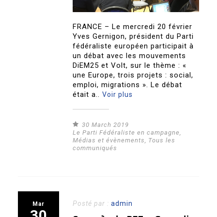
FRANCE – Le mercredi 20 février
Yves Gernigon, président du Parti
fédéraliste européen participait à
un débat avec les mouvements
DiEM25 et Volt, sur le thème : «
une Europe, trois projets : social,
emploi, migrations ». Le débat
était a..
Voir plus
30 March 2019
Le Parti Fédéraliste en campagne
,
Médias et évènements
,
Tous les
communiqués
Posté par :
admin
Mar
30