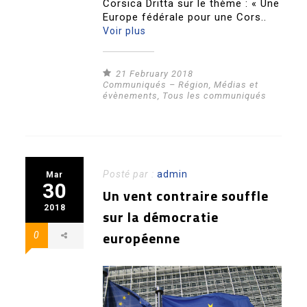
Corsica Dritta sur le thème : « Une
Europe fédérale pour une Cors..
Voir plus
21 February 2018
Communiqués – Région
,
Médias et
évènements
,
Tous les communiqués
Posté par :
admin
Mar
30
Un vent contraire souffle
2018
sur la démocratie
européenne
0