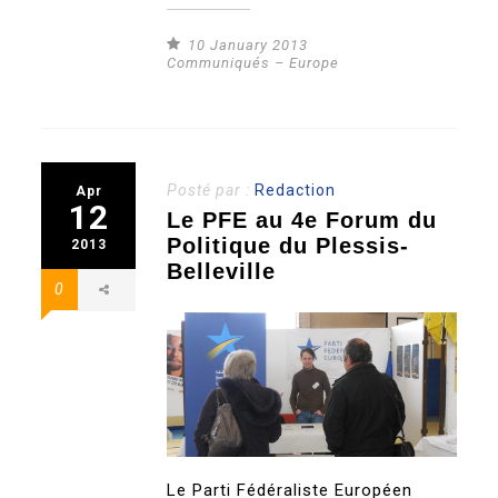
10 January 2013
Communiqués – Europe
Posté par :
Redaction
Apr
12
Le PFE au 4e Forum du
Politique du Plessis-
2013
Belleville
0
Le Parti Fédéraliste Européen