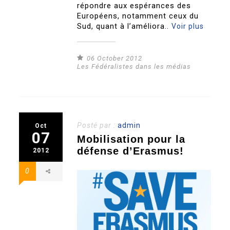
répondre aux espérances des
Européens, notamment ceux du
Sud, quant à l’améliora..
Voir plus
06 October 2012
Les Fédéralistes dans les médias
Posté par :
admin
Oct
07
Mobilisation pour la
défense d’Erasmus!
2012
0