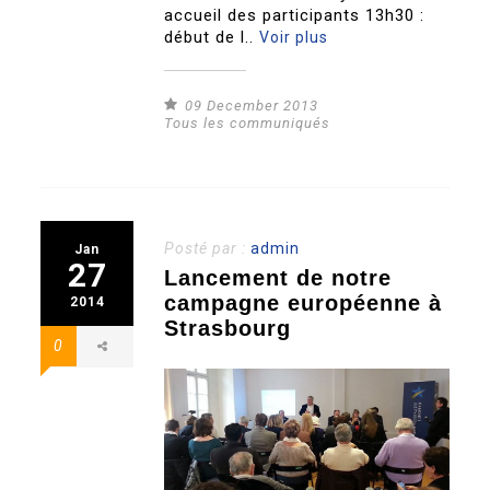
accueil des participants 13h30 :
début de l..
Voir plus
09 December 2013
Tous les communiqués
Posté par :
admin
Jan
27
Lancement de notre
campagne européenne à
2014
Strasbourg
0