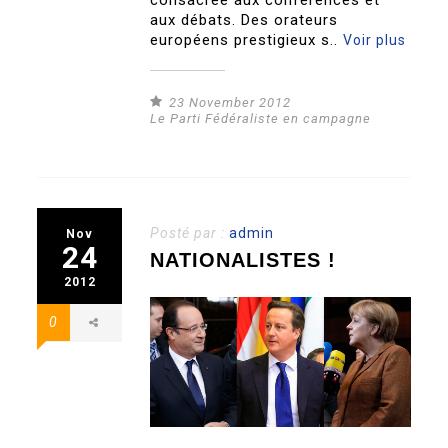
consacrée aux conférences et
aux débats. Des orateurs
européens prestigieux s..
Voir plus
23 November 2012
Le Parti Fédéraliste en campagne
Posté par :
admin
Nov
24
NATIONALISTES !
2012
0