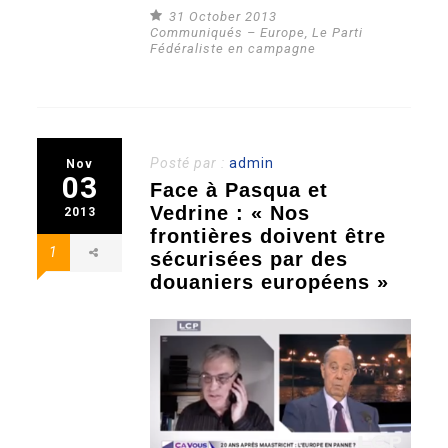
31 October 2013
Communiqués – Europe
,
Le Parti
Fédéraliste en campagne
Posté par :
admin
Nov
03
Face à Pasqua et
Vedrine : « Nos
2013
frontières doivent être
1
sécurisées par des
douaniers européens »