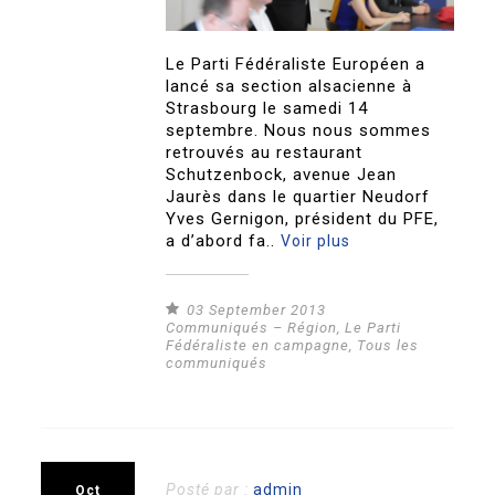
Le Parti Fédéraliste Européen a
lancé sa section alsacienne à
Strasbourg le samedi 14
septembre. Nous nous sommes
retrouvés au restaurant
Schutzenbock, avenue Jean
Jaurès dans le quartier Neudorf
Yves Gernigon, président du PFE,
a d’abord fa..
Voir plus
03 September 2013
Communiqués – Région
,
Le Parti
Fédéraliste en campagne
,
Tous les
communiqués
Posté par :
admin
Oct