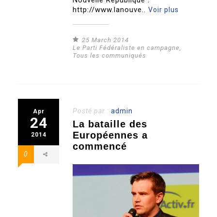
Nouvelle République :
http://www.lanouve..
Voir plus
25 March 2014
Le Parti Fédéraliste en campagne
,
Tous les communiqués
Posté par :
admin
Apr
24
La bataille des
Européennes a
2014
commencé
0