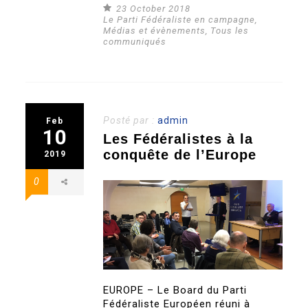
23 October 2018
Le Parti Fédéraliste en campagne
,
Médias et évènements
,
Tous les
communiqués
Posté par :
admin
Feb
10
Les Fédéralistes à la
conquête de l’Europe
2019
0
EUROPE – Le Board du Parti
Fédéraliste Européen réuni à