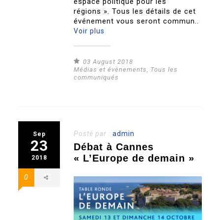
espace politique pour les
régions ». Tous les détails de cet
événement vous seront commun..
Voir plus
03 August 2018
Médias et évènements
,
Tous les
communiqués
Posté par :
admin
Sep
23
Débat à Cannes
« L’Europe de demain »
2018
0