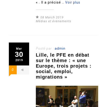
« . Il a précisé ..
Voir plus
08 March 2019
Médias et évènements
Posté par :
admin
Mar
30
Lille, le PFE en débat
sur le thème : « une
2019
Europe, trois projets :
0
social, emploi,
migrations »