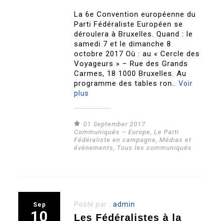
La 6e Convention européenne du
Parti Fédéraliste Européen se
déroulera à Bruxelles. Quand : le
samedi 7 et le dimanche 8
octobre 2017 Où : au « Cercle des
Voyageurs » – Rue des Grands
Carmes, 18 1000 Bruxelles. Au
programme des tables ron..
Voir
plus
01 September 2017
Communiqués – Europe
,
Le Parti
Fédéraliste en campagne
,
Médias et
évènements
,
Tous les communiqués
Posté par :
admin
Sep
10
Les Fédéralistes à la