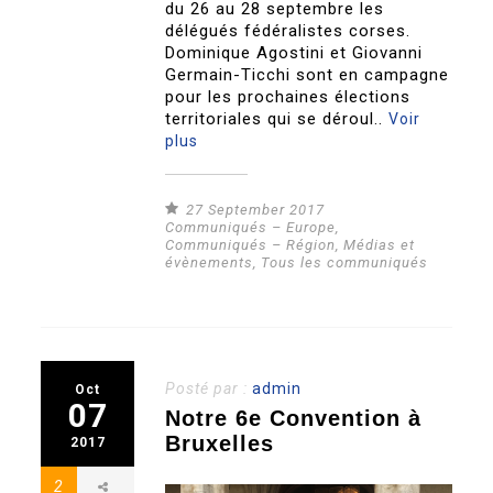
du 26 au 28 septembre les
délégués fédéralistes corses.
Dominique Agostini et Giovanni
Germain-Ticchi sont en campagne
pour les prochaines élections
territoriales qui se déroul..
Voir
plus
27 September 2017
Communiqués – Europe
,
Communiqués – Région
,
Médias et
évènements
,
Tous les communiqués
Posté par :
admin
Oct
07
Notre 6e Convention à
Bruxelles
2017
2