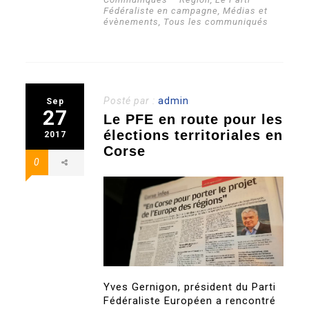
Fédéraliste en campagne
,
Médias et
évènements
,
Tous les communiqués
Posté par :
admin
Sep
27
Le PFE en route pour les
élections territoriales en
2017
Corse
0
Yves Gernigon, président du Parti
Fédéraliste Européen a rencontré