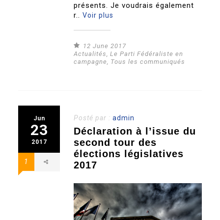
présents. Je voudrais également
r..
Voir plus
12 June 2017
Actualités
,
Le Parti Fédéraliste en
campagne
,
Tous les communiqués
Posté par :
admin
Jun
23
Déclaration à l’issue du
second tour des
2017
élections législatives
1
2017