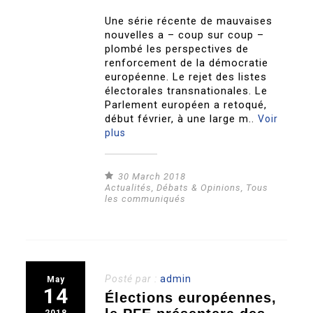
Une série récente de mauvaises
nouvelles a – coup sur coup –
plombé les perspectives de
renforcement de la démocratie
européenne. Le rejet des listes
électorales transnationales. Le
Parlement européen a retoqué,
début février, à une large m..
Voir
plus
30 March 2018
Actualités
,
Débats & Opinions
,
Tous
les communiqués
Posté par :
admin
May
14
Élections européennes,
2018