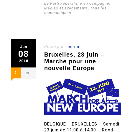
Le Parti Fédéraliste en campagne
,
Médias et évènements
,
Tous les
communiqués
Posté par :
admin
Jun
08
Bruxelles, 23 juin –
Marche pour une
2018
nouvelle Europe
1
BELGIQUE – BRUXELLES – Samedi
23 juin de 11:00 à 14:00 – Rond-