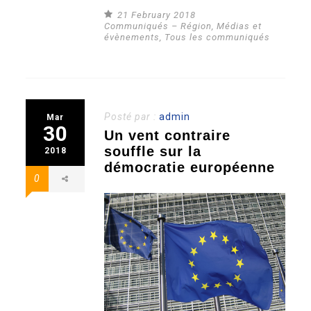
21 February 2018
Communiqués – Région
,
Médias et
évènements
,
Tous les communiqués
Posté par :
admin
Mar
30
Un vent contraire
souffle sur la
2018
démocratie européenne
0