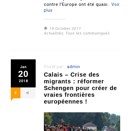
contre l’Europe ont été quasi..
Voir
plus
19 October 2017
Actualités
,
Tous les communiqués
Posté par :
admin
Jan
20
Calais – Crise des
migrants : réformer
2018
Schengen pour créer de
4
vraies frontières
européennes !