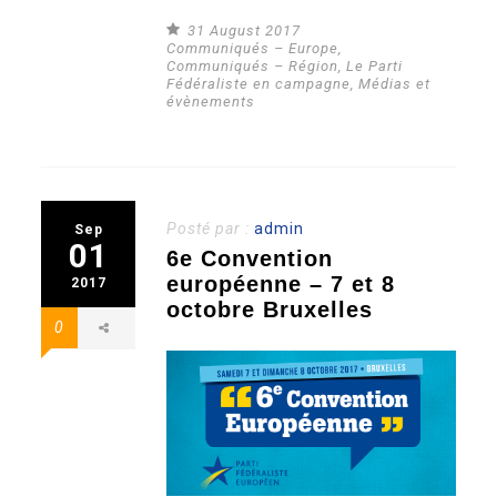
31 August 2017
Communiqués – Europe
,
Communiqués – Région
,
Le Parti
Fédéraliste en campagne
,
Médias et
évènements
Posté par :
admin
Sep
01
6e Convention
européenne – 7 et 8
2017
octobre Bruxelles
0