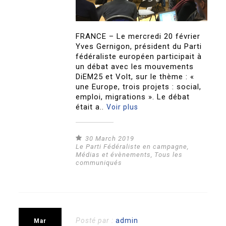
FRANCE – Le mercredi 20 février
Yves Gernigon, président du Parti
fédéraliste européen participait à
un débat avec les mouvements
DiEM25 et Volt, sur le thème : «
une Europe, trois projets : social,
emploi, migrations ». Le débat
était a..
Voir plus
30 March 2019
Le Parti Fédéraliste en campagne
,
Médias et évènements
,
Tous les
communiqués
Posté par :
admin
Mar