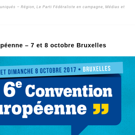
niqués – Région
,
Le Parti Fédéraliste en campagne
,
Médias et
péenne – 7 et 8 octobre Bruxelles