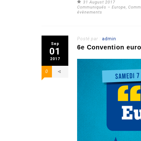
31 August 2017
Communiqués – Europe
,
Commu
évènements
Posté par :
admin
Sep
6e Convention euro
01
2017
0