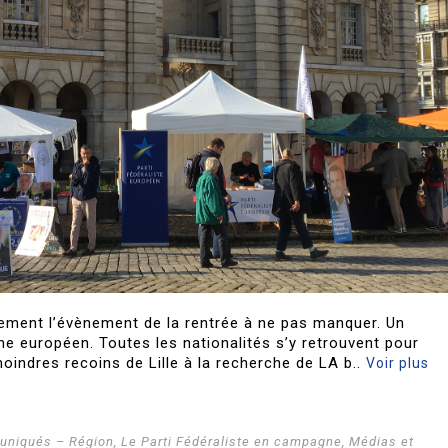
ûrement l’évènement de la rentrée à ne pas manquer. Un
 européen. Toutes les nationalités s’y retrouvent pour
oindres recoins de Lille à la recherche de LA b..
Voir plus
niqués – Région
,
Le Parti Fédéraliste en campagne
,
Médias et