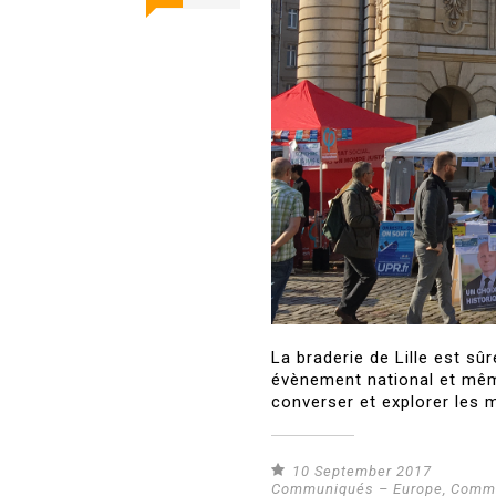
La braderie de Lille est s
évènement national et même
converser et explorer les m
10 September 2017
Communiqués – Europe
,
Commu