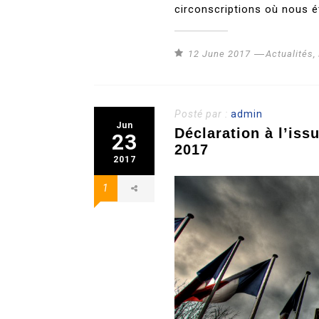
circonscriptions où nous é
12 June 2017
Actualités
,
Posté par :
admin
Jun
Déclaration à l’iss
23
2017
2017
1