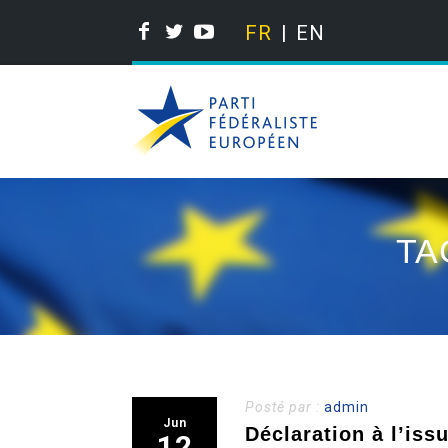
FR
EN
TA
Posté par :
admin
Jun
Déclaration à l’iss
12