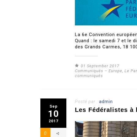
La 6e Convention européenn
Quand : le samedi 7 et le 
des Grands Carmes, 18 100
01 September 2017
Communiqués – Europe
,
Le Pa
communiqués
Posté par :
admin
Sep
Les Fédéralistes à 
10
2017
0