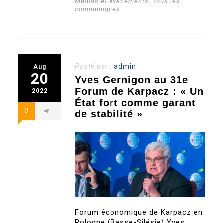
Médias et évènements
,
Tous les
communiqués
Posté par :
admin
Aug
20
Yves Gernigon au 31e
Forum de Karpacz : « Un
2022
État fort comme garant
0
de stabilité »
Forum économique de Karpacz en
Pologne (Basse-Silésie) Yves