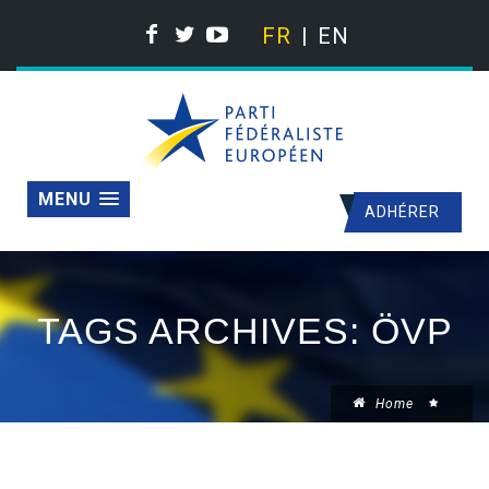
FR
EN
MENU
ADHÉRER
TAGS ARCHIVES: ÖVP
Home