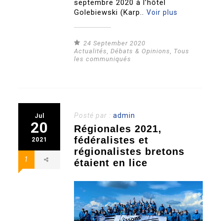
septembre 2020 à l’hôtel
Golebiewski (Karp..
Voir plus
24 September 2020
Actualités
,
Débats & Opinions
,
Tous
les communiqués
Posté par :
admin
Jul
20
Régionales 2021,
fédéralistes et
2021
régionalistes bretons
1
étaient en lice