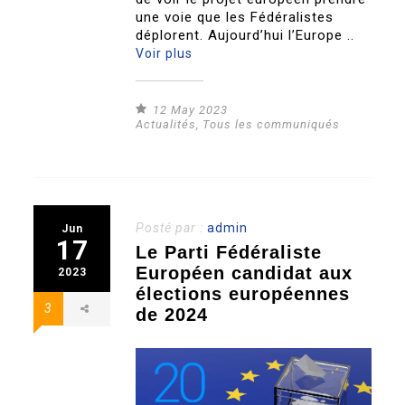
une voie que les Fédéralistes
déplorent. Aujourd’hui l’Europe ..
Voir plus
12 May 2023
Actualités
,
Tous les communiqués
Posté par :
admin
Jun
17
Le Parti Fédéraliste
Européen candidat aux
2023
élections européennes
3
de 2024