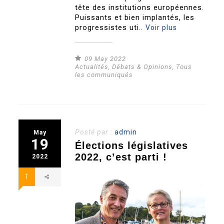
tête des institutions européennes.
Puissants et bien implantés, les
progressistes uti..
Voir plus
09 May 2022
Actualités
,
Débats & Opinions
,
Tous
les communiqués
Posté par :
admin
May
19
Élections législatives
2022, c’est parti !
2022
1