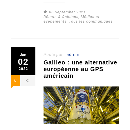
06 September 2021
Débats & Opinions
,
Médias et
évènements
,
Tous les communiqués
Posté par :
admin
Jan
02
Galileo : une alternative
européenne au GPS
2022
américain
0