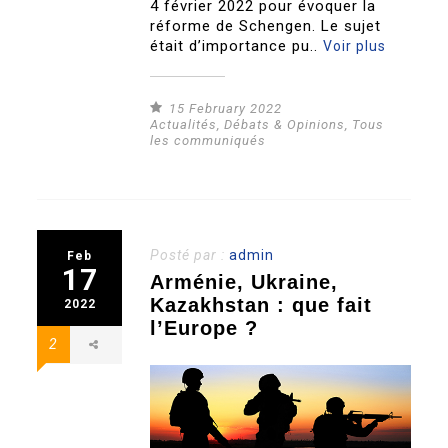
4 février 2022 pour évoquer la
réforme de Schengen. Le sujet
était d’importance pu..
Voir plus
15 February 2022
Actualités
,
Débats & Opinions
,
Tous
les communiqués
Posté par :
admin
Feb
17
Arménie, Ukraine,
Kazakhstan : que fait
2022
l’Europe ?
2