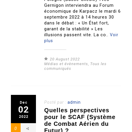
Gernigon interviendra au Forum
économique de Karpacz le mardi 6
septembre 2022 à 14 heures 30
dans le débat : « Un État fort,
garant de la stabilité » Les
illusions passent vite. La co..
Voir
plus
20 August 2022
Médias et évènements
,
Tous les
communiqués
Posté par :
admin
Dec
02
Quelles perspectives
pour le SCAF (Système
2022
de Combat Aérien du
0
Futur) ?