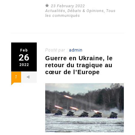
23 February 2022
Actualités
,
Débats & Opinions
,
Tous
les communiqués
Posté par :
admin
Feb
26
Guerre en Ukraine, le
retour du tragique au
2022
cœur de l’Europe
1