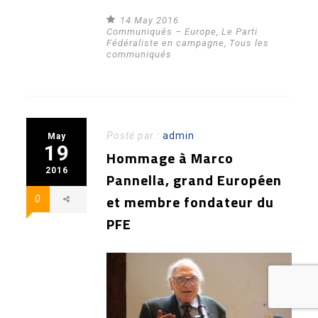
14 May 2016
Communiqués – Europe
,
Le Parti
Fédéraliste en campagne
,
Tous les
communiqués
Posté par :
admin
May
19
Hommage à Marco
2016
Pannella, grand Européen
et membre fondateur du
0
PFE