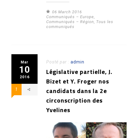
06 March 2016
Communiqués – Europe
,
Communiqués – Région
,
Tous les
communiqués
Posté par :
admin
Mar
10
Législative partielle, J.
2016
Bizet et Y. Froger nos
candidats dans la 2e
1
circonscription des
Yvelines