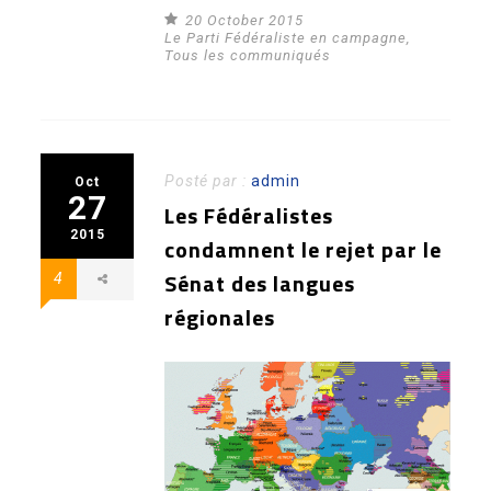
20 October 2015
Le Parti Fédéraliste en campagne
,
Tous les communiqués
Posté par :
admin
Oct
27
Les Fédéralistes
2015
condamnent le rejet par le
Sénat des langues
4
régionales