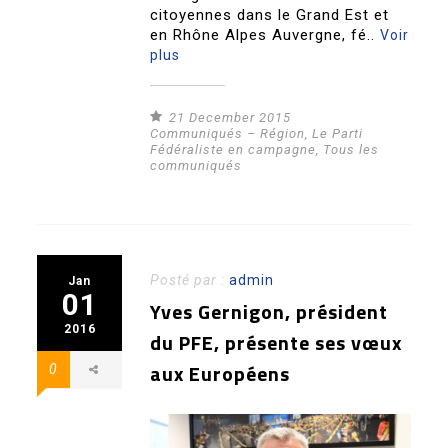
citoyennes dans le Grand Est et
en Rhône Alpes Auvergne, fé..
Voir
plus
21 December 2015
Communiqués – Région
,
Le Parti
Fédéraliste en campagne
,
Tous les
communiqués
Posté par :
admin
Jan
01
Yves Gernigon, président
2016
du PFE, présente ses vœux
aux Européens
0