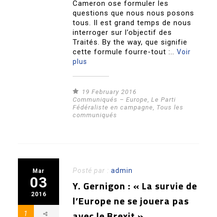
Cameron ose formuler les
questions que nous nous posons
tous. Il est grand temps de nous
interroger sur l’objectif des
Traités. By the way, que signifie
cette formule fourre-tout :..
Voir
plus
19 February 2016
Communiqués – Europe
,
Le Parti
Fédéraliste en campagne
,
Tous les
communiqués
Posté par :
admin
Mar
03
Y. Gernigon : « La survie de
2016
l’Europe ne se jouera pas
avec le Brexit »
1