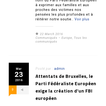
nom du Parti Fédéraliste Européen
à exprimer aux familles et aux
proches des victimes nos
pensées les plus profondes et à
réitérer notre soutie..
Voir plus
22 March 2016
Communiqués – Europe
,
Tous les
communiqués
Posté par :
admin
Mar
23
Attentats de Bruxelles, le
2016
Parti Fédéraliste Européen
exige la création d’un FBI
9
européen