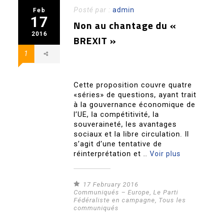
Posté par :
admin
Feb
17
Non au chantage du «
2016
BREXIT »
1
Cette proposition couvre quatre
«séries» de questions, ayant trait
à la gouvernance économique de
l’UE, la compétitivité, la
souveraineté, les avantages
sociaux et la libre circulation. Il
s’agit d’une tentative de
réinterprétation et ..
Voir plus
17 February 2016
Communiqués – Europe
,
Le Parti
Fédéraliste en campagne
,
Tous les
communiqués