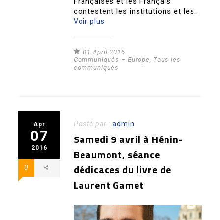
Françaises et les Français
contestent les institutions et les..
Voir plus
01 April 2016
Communiqués – Europe
,
Tous les
communiqués
Posté par :
admin
Apr
07
Samedi 9 avril à Hénin-
2016
Beaumont, séance
dédicaces du livre de
0
Laurent Gamet