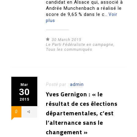
candidat en Alsace qui, associé à
Andrée Munchenbach a réalisé le
score de 9,65 % dans le c..
Voir
plus
30 March 2015
Le Parti Fédéraliste en campagne
,
Tous les communiqués
Posté par :
admin
Mar
30
Yves Gernigon : « le
2015
résultat de ces élections
départementales, c’est
0
l’alternance sans le
changement »