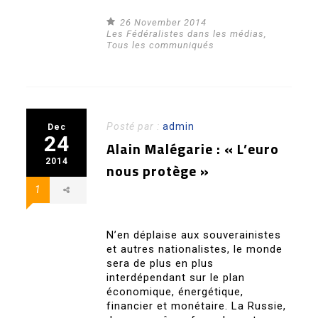
26 November 2014
Les Fédéralistes dans les médias
,
Tous les communiqués
Posté par :
admin
Dec
24
Alain Malégarie : « L’euro
2014
nous protège »
1
N’en déplaise aux souverainistes
et autres nationalistes, le monde
sera de plus en plus
interdépendant sur le plan
économique, énergétique,
financier et monétaire. La Russie,