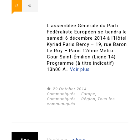
0
L’assemblée Générale du Parti
Fédéraliste Européen se tiendra le
samedi 6 décembre 2014 à l’Hôtel
Kyriad Paris Bercy – 19, rue Baron
Le Roy – Paris 12ème Métro :
Cour Saint-Émilion (Ligne 14).
Programme (à titre indicatif)
13h00 A..
Voir plus
29 October 2014
Communiqués – Europe
,
Communiqués – Région
,
Tous les
communiqués
Posté par :
admin
Nov