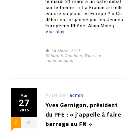
le mardi 31 mars à un café-débat
sur le thème : « La France a-t-elle
encore sa place en Europe ? » Ce
débat est organisé par les Jeunes
Européens Rhône. Alain Malég..
Voir plus
24 March 2015
Débats & Opinions
,
Tous les
communiqués
Posté par :
admin
Mar
27
Yves Gernigon, président
2015
du PFE : « j’appelle à faire
barrage au FN »
2