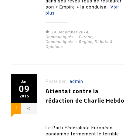
dans ses rêves fous de restaurer
son « Empire » la conduisa..
Voir
plus
24 December 2014
Communiqués – Europe
,
Communiqués – Région
,
Débats &
Opinions
Posté par :
admin
Jan
09
Attentat contre la
2015
rédaction de Charlie Hebdo
1
Le Parti Fédéraliste Européen
condamne fermement le terrible