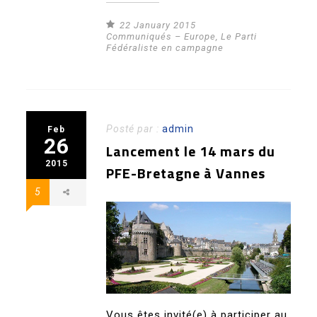
22 January 2015
Communiqués – Europe
,
Le Parti
Fédéraliste en campagne
Posté par :
admin
Feb
26
Lancement le 14 mars du
2015
PFE-Bretagne à Vannes
5
Vous êtes invité(e) à participer au