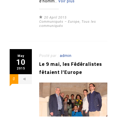
d’homm..
Voir plus
20 April 2015
Communiqués – Europe
,
Tous les
communiqués
Posté par :
admin
May
10
Le 9 mai, les Fédéralistes
2015
fêtaient l’Europe
0