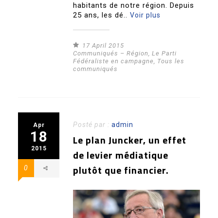
habitants de notre région. Depuis
25 ans, les dé..
Voir plus
17 April 2015
Communiqués – Région
,
Le Parti
Fédéraliste en campagne
,
Tous les
communiqués
Posté par :
admin
Apr
18
Le plan Juncker, un effet
2015
de levier médiatique
plutôt que financier.
0