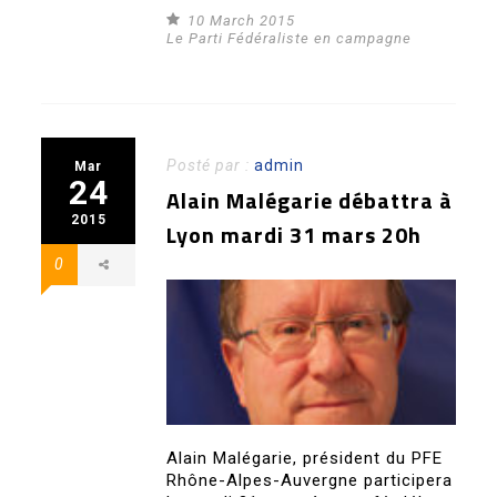
10 March 2015
Le Parti Fédéraliste en campagne
Posté par :
admin
Mar
24
Alain Malégarie débattra à
2015
Lyon mardi 31 mars 20h
0
Alain Malégarie, président du PFE
Rhône-Alpes-Auvergne participera