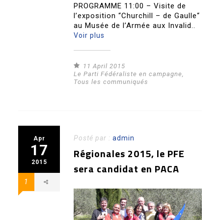
PROGRAMME 11:00 – Visite de
l’exposition “Churchill – de Gaulle“
au Musée de l’Armée aux Invalid..
Voir plus
11 April 2015
Le Parti Fédéraliste en campagne
,
Tous les communiqués
Posté par :
admin
Apr
17
Régionales 2015, le PFE
2015
sera candidat en PACA
1