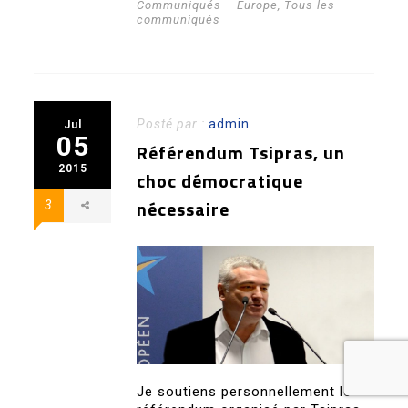
Communiqués – Europe
,
Tous les
communiqués
Posté par :
admin
Jul
05
Référendum Tsipras, un
2015
choc démocratique
nécessaire
3
Je soutiens personnellement le