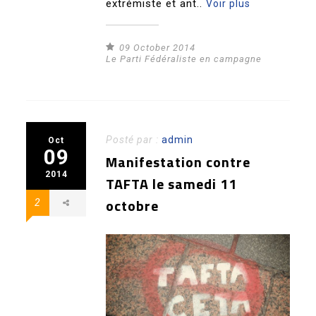
extrémiste et ant..
Voir plus
09 October 2014
Le Parti Fédéraliste en campagne
Posté par :
admin
Oct
09
Manifestation contre
2014
TAFTA le samedi 11
octobre
2