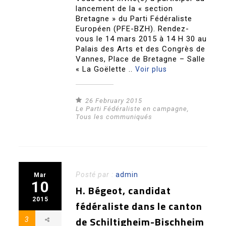
lancement de la « section
Bretagne » du Parti Fédéraliste
Européen (PFE-BZH). Rendez-
vous le 14 mars 2015 à 14 H 30 au
Palais des Arts et des Congrès de
Vannes, Place de Bretagne – Salle
« La Goëlette ..
Voir plus
26 February 2015
Le Parti Fédéraliste en campagne
,
Tous les communiqués
Posté par :
admin
Mar
10
H. Bégeot, candidat
2015
fédéraliste dans le canton
de Schiltigheim-Bischheim
3