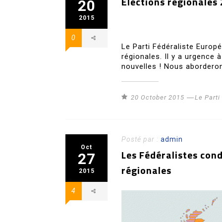
Élections régionales 
20
2015
0
Le Parti Fédéraliste Europ
régionales. Il y a urgence 
nouvelles ! Nous aborderon
20 October 2015
Le Part
Posté par :
admin
Oct
Les Fédéralistes con
27
régionales
2015
4