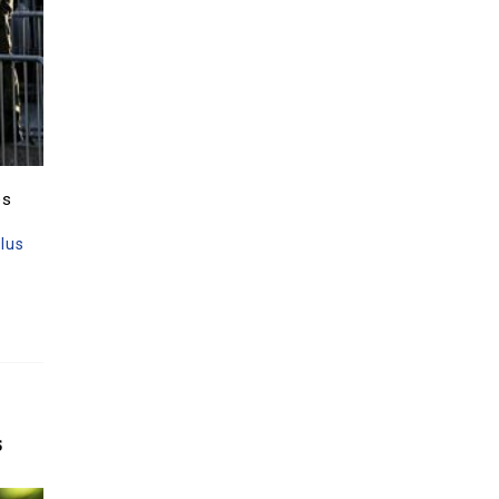
es
plus
s