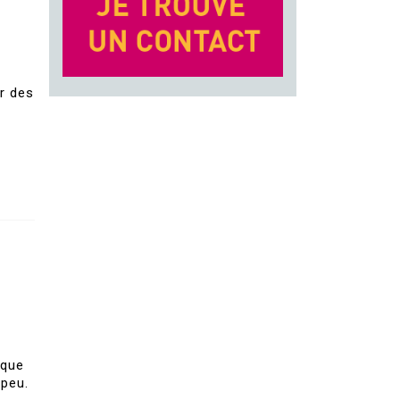
ur des
 que
 peu.