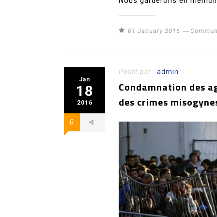
Nous garderons en mémoire
01 January 2016
Communi
Posté par :
admin
Jan
Condamnation des ag
18
des crimes misogynes
2016
0