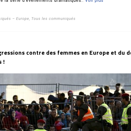
 la série d’événements dramatiques..
Voir plus
qués – Europe
,
Tous les communiqués
ressions contre des femmes en Europe et du d
 !