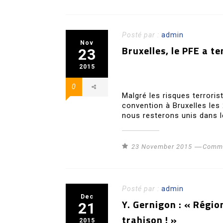
Posté par :
admin
Nov
Bruxelles, le PFE a t
23
2015
0
Malgré les risques terrorist
convention à Bruxelles les
nous resterons unis dans 
23 November 2015
Commu
Posté par :
admin
Dec
Y. Gernigon : « Régi
21
trahison ! »
2015