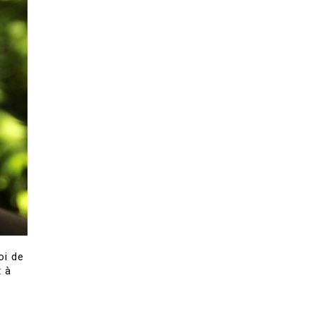
oi de
t à