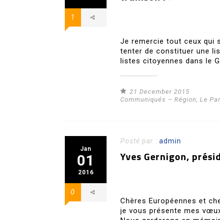
1
Je remercie tout ceux qui 
tenter de constituer une li
listes citoyennes dans le 
21 December 2015
Communiqués – Région
,
Le Pa
Posté par :
admin
Jan
Yves Gernigon, prési
01
2016
0
Chères Européennes et che
je vous présente mes vœux 