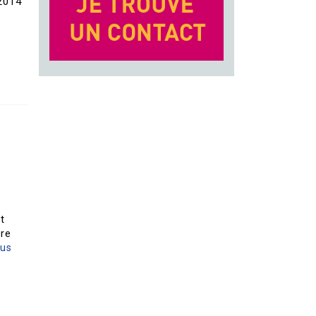
2014
t
tre
lus