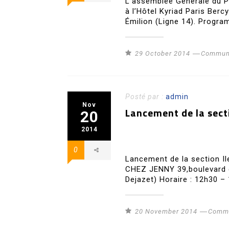
L’assemblée Générale du P
à l’Hôtel Kyriad Paris Ber
Émilion (Ligne 14). Program
29 October 2014
Communi
Posté par :
admin
Nov
Lancement de la sect
20
2014
0
Lancement de la section I
CHEZ JENNY 39,boulevard d
Dejazet) Horaire : 12h30 –
20 November 2014
Commu