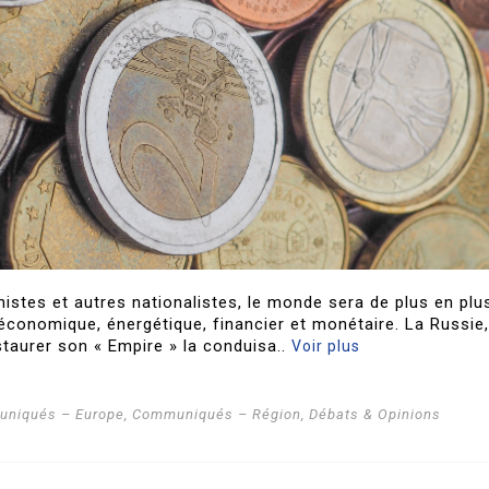
nistes et autres nationalistes, le monde sera de plus en plu
 économique, énergétique, financier et monétaire. La Russie,
taurer son « Empire » la conduisa..
Voir plus
niqués – Europe
,
Communiqués – Région
,
Débats & Opinions