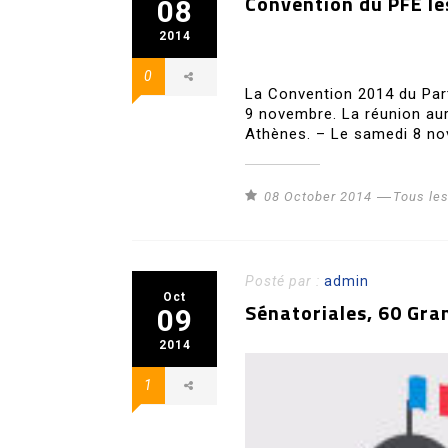
Convention du PFE le
08
2014
0
La Convention 2014 du Part
9 novembre. La réunion aur
Athènes. – Le samedi 8 no
08 October 2014
Tous le
Posté par :
admin
Oct
Sénatoriales, 60 Gra
09
2014
1