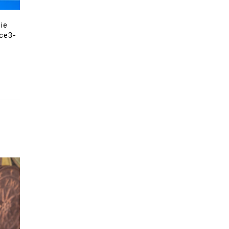
ie
nce3-