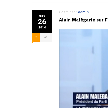
Posté par :
admin
Nov
Alain Malégarie sur 
26
2014
0