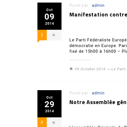
Posté par :
admin
Oct
Manifestation contre
09
2014
2
Le Parti Fédéraliste Europ
démocratie en Europe. Pari
fixé de 15h00 à 16h00 – Pl
09 October 2014
Le Part
Posté par :
admin
Oct
Notre Assemblée géné
29
2014
0