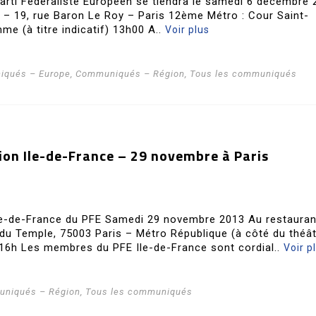
arti Fédéraliste Européen se tiendra le samedi 6 décembre 
cy – 19, rue Baron Le Roy – Paris 12ème Métro : Cour Saint-
me (à titre indicatif) 13h00 A..
Voir plus
qués – Europe
,
Communiqués – Région
,
Tous les communiqués
ion Ile-de-France – 29 novembre à Paris
le-de-France du PFE Samedi 29 novembre 2013 Au restauran
u Temple, 75003 Paris – Métro République (à côté du théâ
 16h Les membres du PFE Ile-de-France sont cordial..
Voir p
niqués – Région
,
Tous les communiqués