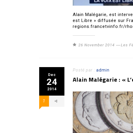
Alain Malégarie, est inter
est Libre » diffusée sur F
regions.francetvinfo.fr/rho
26 November 2014
Les F
Posté par :
admin
Dec
Alain Malégarie : « L
24
2014
1