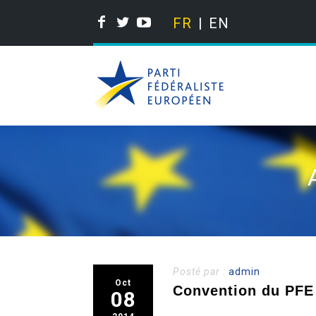
FR
EN
Posté par :
admin
Oct
Convention du PFE 
08