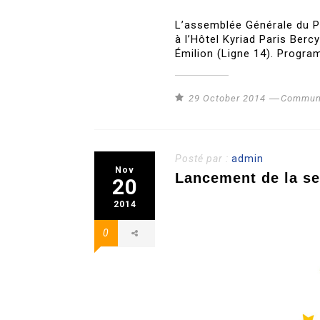
L’assemblée Générale du P
à l’Hôtel Kyriad Paris Ber
Émilion (Ligne 14). Program
29 October 2014
Communi
Posté par :
admin
Nov
Lancement de la se
20
2014
0