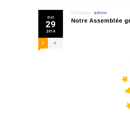
Posté par :
admin
Oct
Notre Assemblée gé
29
2014
0