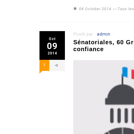
08 October 2014
Tous le
Posté par :
admin
Oct
Sénatoriales, 60 G
09
confiance
2014
1