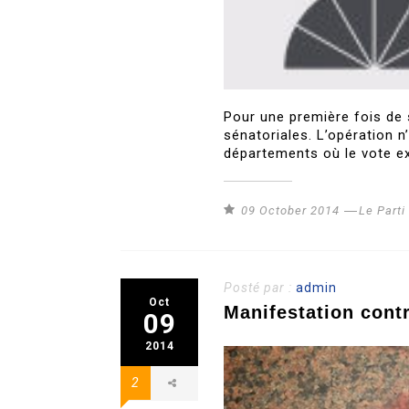
Pour une première fois de 
sénatoriales. L’opération n
départements où le vote ex
09 October 2014
Le Part
Posté par :
admin
Oct
Manifestation cont
09
2014
2