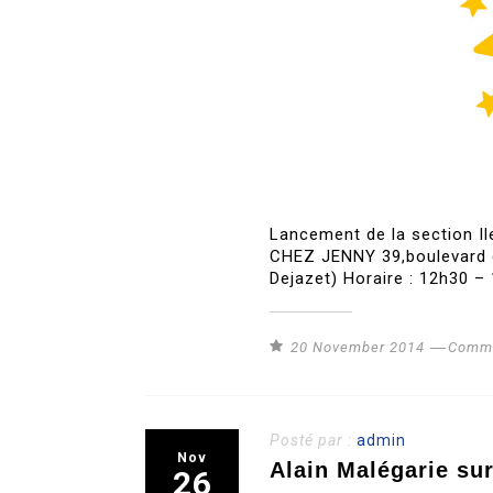
Lancement de la section I
CHEZ JENNY 39,boulevard d
Dejazet) Horaire : 12h30 –
20 November 2014
Commu
Posté par :
admin
Nov
Alain Malégarie su
26