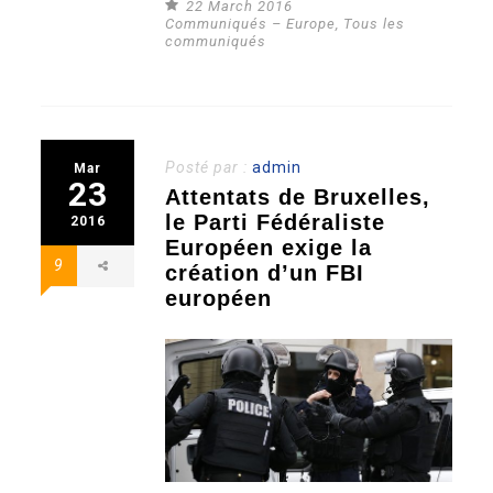
22 March 2016
Communiqués – Europe
,
Tous les
communiqués
Posté par :
admin
Mar
23
Attentats de Bruxelles,
le Parti Fédéraliste
2016
Européen exige la
9
création d’un FBI
européen