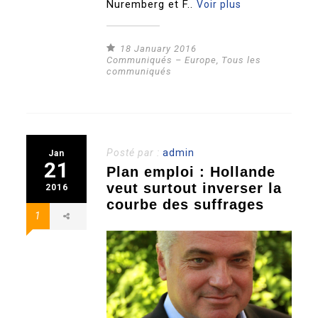
Nuremberg et F..
Voir plus
18 January 2016
Communiqués – Europe
,
Tous les
communiqués
Posté par :
admin
Jan
21
Plan emploi : Hollande
veut surtout inverser la
2016
courbe des suffrages
1