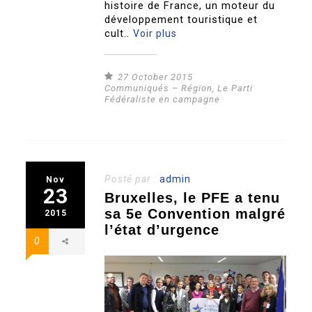
histoire de France, un moteur du
développement touristique et
cult..
Voir plus
27 October 2015
Communiqués – Région
,
Le Parti
Fédéraliste en campagne
Posté par :
admin
Nov
23
Bruxelles, le PFE a tenu
sa 5e Convention malgré
2015
l’état d’urgence
0