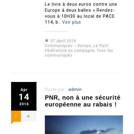
Le livre à deux euros contre une
Europe à deux balles » Rendez-
vous à 10H30 au local de PACE
114, b..
Voir plus
07 April 2016
Communiqués – Europe
,
Le Parti
Fédéraliste en campagne
,
Tous les
communiqués
Posté par :
admin
Apr
14
PNR, non à une sécurité
européenne au rabais !
2016
1