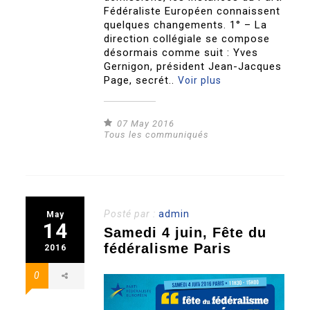
Fédéraliste Européen connaissent
quelques changements. 1° – La
direction collégiale se compose
désormais comme suit : Yves
Gernigon, président Jean-Jacques
Page, secrét..
Voir plus
07 May 2016
Tous les communiqués
Posté par :
admin
May
14
Samedi 4 juin, Fête du
fédéralisme Paris
2016
0