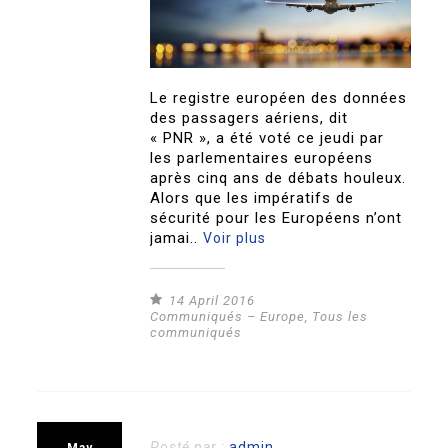
Le registre européen des données
des passagers aériens, dit
« PNR », a été voté ce jeudi par
les parlementaires européens
après cinq ans de débats houleux.
Alors que les impératifs de
sécurité pour les Européens n’ont
jamai..
Voir plus
14 April 2016
Communiqués – Europe
,
Tous les
communiqués
Posté par :
admin
May