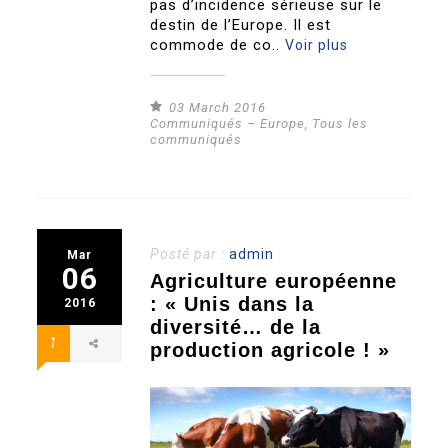
pas d’incidence sérieuse sur le
destin de l’Europe. Il est
commode de co..
Voir plus
03 March 2016
Communiqués – Europe
,
Tous les
communiqués
Posté par :
admin
Mar
06
Agriculture européenne
: « Unis dans la
2016
diversité… de la
1
production agricole ! »