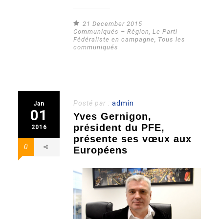
21 December 2015
Communiqués – Région
,
Le Parti
Fédéraliste en campagne
,
Tous les
communiqués
Posté par :
admin
Jan
01
Yves Gernigon,
président du PFE,
2016
présente ses vœux aux
0
Européens