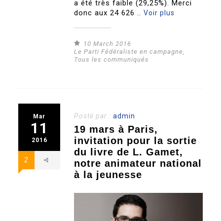
a été très faible (29,25%). Merci
donc aux 24 626 ..
Voir plus
10 March 2016
Le Parti Fédéraliste en campagne
,
Tous les communiqués
Posté par :
admin
Mar
11
19 mars à Paris,
invitation pour la sortie
2016
du livre de L. Gamet,
2
notre animateur national
à la jeunesse