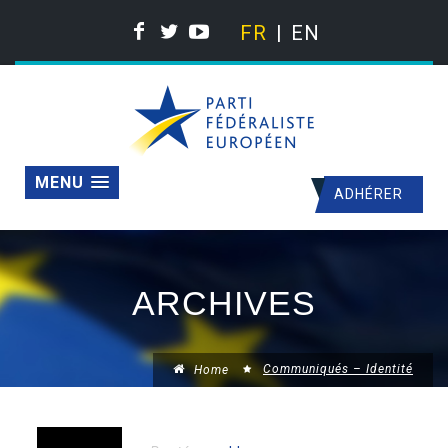
FR
EN
MENU
ADHÉRER
ARCHIVES
Communiqués – Identité
Home