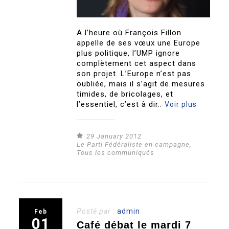
A l’heure où François Fillon
appelle de ses vœux une Europe
plus politique, l’UMP ignore
complètement cet aspect dans
son projet. L’Europe n’est pas
oubliée, mais il s’agit de mesures
timides, de bricolages, et
l’essentiel, c’est à dir..
Voir plus
29 January 2012
Le Parti Fédéraliste en campagne
,
Tous les communiqués
Posté par :
admin
Feb
01
Café débat le mardi 7