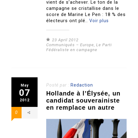
vient de s’achever. Le ton de la
campagne se cristallise dans le
score de Marine Le Pen : 18 % des
électeurs ont plé..
Voir plus
23 April 2012
Communiqués – Europe
,
Le Parti
Fédéraliste en campagne
Posté par :
Redaction
May
07
Hollande à l’Élysée, un
candidat souverainiste
2012
en remplace un autre
0