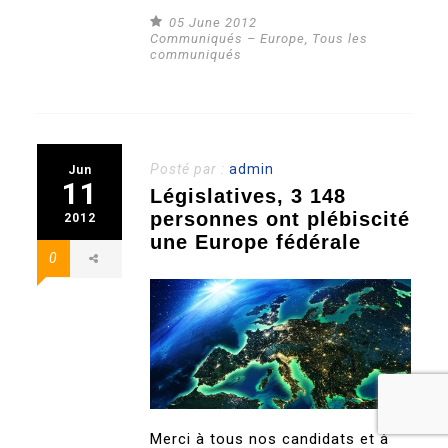
05 June 2012
Communiqués – Europe
,
Tous les
communiqués
Posté par :
admin
Jun
11
Législatives, 3 148
personnes ont plébiscité
2012
une Europe fédérale
0
Merci à tous nos candidats et à