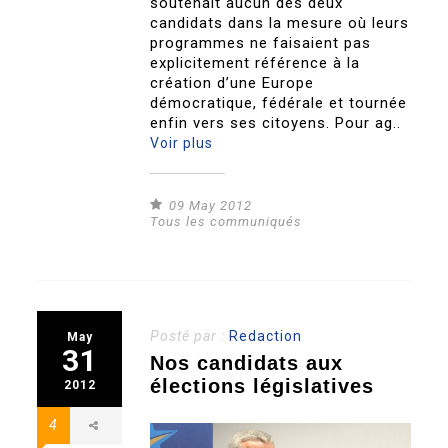
soutenait aucun des deux
candidats dans la mesure où leurs
programmes ne faisaient pas
explicitement référence à la
création d’une Europe
démocratique, fédérale et tournée
enfin vers ses citoyens. Pour ag..
Voir plus
09 May 2012
Tous les communiqués
Posté par :
Redaction
May
31
Nos candidats aux
élections législatives
2012
4