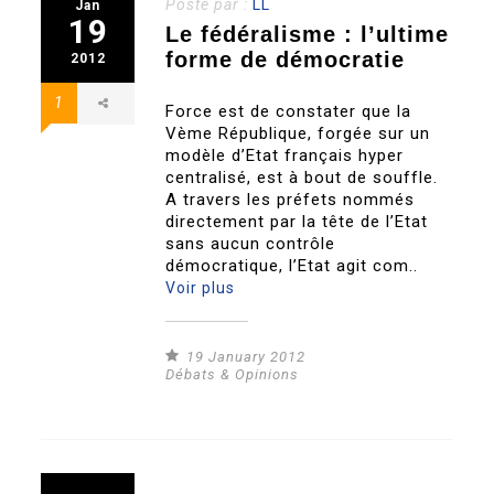
Posté par :
LL
Jan
19
Le fédéralisme : l’ultime
forme de démocratie
2012
1
Force est de constater que la
Vème République, forgée sur un
modèle d’Etat français hyper
centralisé, est à bout de souffle.
A travers les préfets nommés
directement par la tête de l’Etat
sans aucun contrôle
démocratique, l’Etat agit com..
Voir plus
19 January 2012
Débats & Opinions