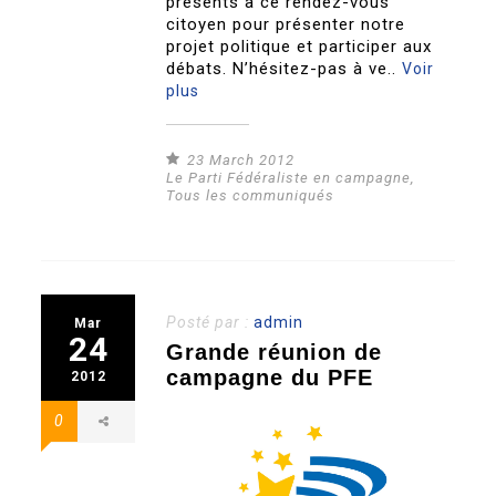
présents à ce rendez-vous
citoyen pour présenter notre
projet politique et participer aux
débats. N’hésitez-pas à ve..
Voir
plus
23 March 2012
Le Parti Fédéraliste en campagne
,
Tous les communiqués
Posté par :
admin
Mar
24
Grande réunion de
campagne du PFE
2012
0