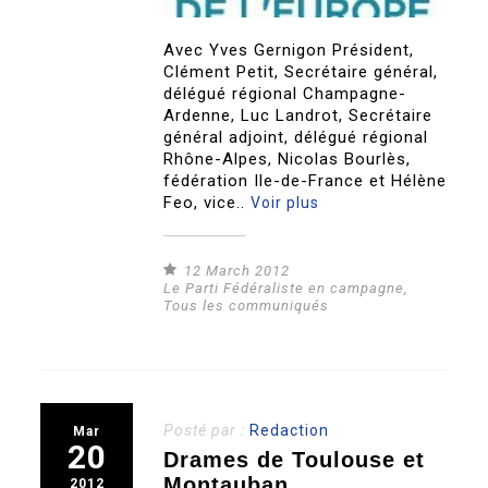
Avec Yves Gernigon Président,
Clément Petit, Secrétaire général,
délégué régional Champagne-
Ardenne, Luc Landrot, Secrétaire
général adjoint, délégué régional
Rhône-Alpes, Nicolas Bourlès,
fédération Ile-de-France et Hélène
Feo, vice..
Voir plus
12 March 2012
Le Parti Fédéraliste en campagne
,
Tous les communiqués
Posté par :
Redaction
Mar
20
Drames de Toulouse et
Montauban
2012