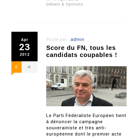
Débats & Opinions
Posté par :
admin
Apr
23
Score du FN, tous les
candidats coupables !
2012
6
Le Parti Fédéraliste Européen tient
à dénoncer la campagne
souverainiste et très anti-
européenne dont le premier acte