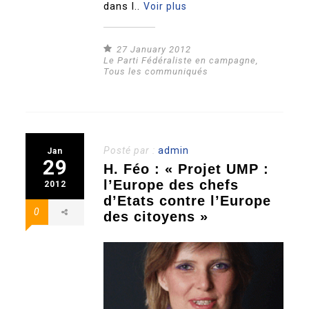
dans l..
Voir plus
27 January 2012
Le Parti Fédéraliste en campagne
,
Tous les communiqués
Posté par :
admin
Jan
29
H. Féo : « Projet UMP :
l’Europe des chefs
2012
d’Etats contre l’Europe
0
des citoyens »