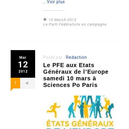
..
Voir plus
10 March 2012
Le Parti Fédéraliste en campagne
Posté par :
Redaction
Mar
12
Le PFE aux Etats
Généraux de l’Europe
2012
samedi 10 mars à
1
Sciences Po Paris