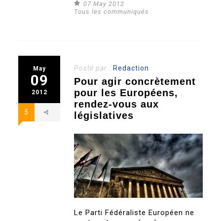
07 May 2012
Tous les communiqués
Posté par :
Redaction
May
09
Pour agir concrètement
pour les Européens,
2012
rendez-vous aux
5
législatives
Le Parti Fédéraliste Européen ne