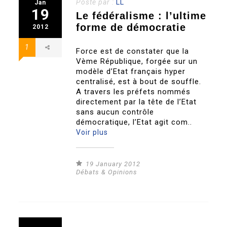
Posté par :
LL
Jan
19
Le fédéralisme : l’ultime
forme de démocratie
2012
1
Force est de constater que la
Vème République, forgée sur un
modèle d’Etat français hyper
centralisé, est à bout de souffle.
A travers les préfets nommés
directement par la tête de l’Etat
sans aucun contrôle
démocratique, l’Etat agit com..
Voir plus
19 January 2012
Débats & Opinions