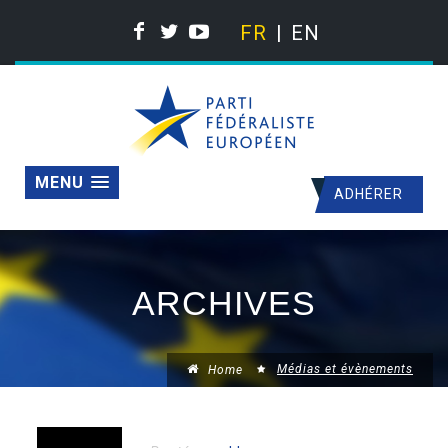
FR
EN
MENU
ADHÉRER
ARCHIVES
Médias et évènements
Home