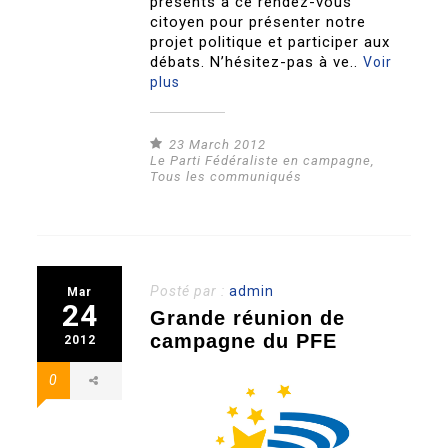
présents à ce rendez-vous
citoyen pour présenter notre
projet politique et participer aux
débats. N’hésitez-pas à ve..
Voir
plus
23 March 2012
Le Parti Fédéraliste en campagne
,
Tous les communiqués
Posté par :
admin
Mar
24
Grande réunion de
campagne du PFE
2012
0