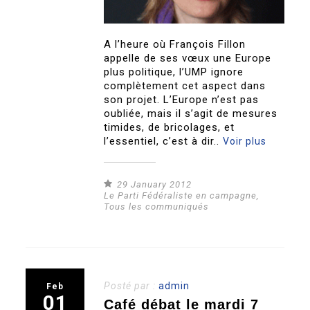
A l’heure où François Fillon
appelle de ses vœux une Europe
plus politique, l’UMP ignore
complètement cet aspect dans
son projet. L’Europe n’est pas
oubliée, mais il s’agit de mesures
timides, de bricolages, et
l’essentiel, c’est à dir..
Voir plus
29 January 2012
Le Parti Fédéraliste en campagne
,
Tous les communiqués
Posté par :
admin
Feb
01
Café débat le mardi 7