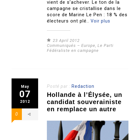
vient de s’achever. Le ton de la
campagne se cristallise dans le
score de Marine Le Pen : 18 % des
électeurs ont plé..
Voir plus
23 April 2012
Communiqués – Europe
,
Le Parti
Fédéraliste en campagne
Posté par :
Redaction
May
07
Hollande à l’Élysée, un
candidat souverainiste
2012
en remplace un autre
0