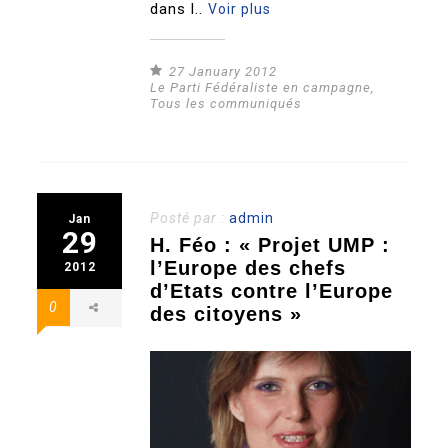
dans l..
Voir plus
27 January 2012
Le Parti Fédéraliste en campagne
,
Tous les communiqués
Posté par :
admin
Jan
29
H. Féo : « Projet UMP :
l’Europe des chefs
2012
d’Etats contre l’Europe
0
des citoyens »