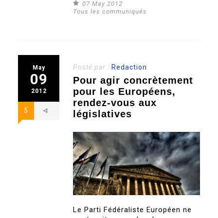
07 May 2012
Tous les communiqués
Posté par :
Redaction
May
09
Pour agir concrètement
pour les Européens,
2012
rendez-vous aux
5
législatives
Le Parti Fédéraliste Européen ne