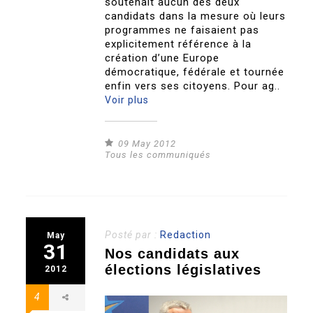
soutenait aucun des deux
candidats dans la mesure où leurs
programmes ne faisaient pas
explicitement référence à la
création d’une Europe
démocratique, fédérale et tournée
enfin vers ses citoyens. Pour ag..
Voir plus
09 May 2012
Tous les communiqués
Posté par :
Redaction
May
31
Nos candidats aux
élections législatives
2012
4