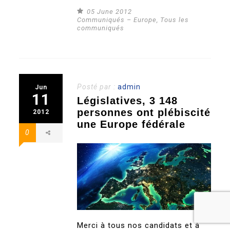
05 June 2012
Communiqués – Europe
,
Tous les
communiqués
Posté par :
admin
Jun
11
Législatives, 3 148
personnes ont plébiscité
2012
une Europe fédérale
0
Merci à tous nos candidats et à