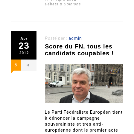
Débats & Opinions
Posté par :
admin
Apr
23
Score du FN, tous les
candidats coupables !
2012
6
Le Parti Fédéraliste Européen tient
à dénoncer la campagne
souverainiste et très anti-
européenne dont le premier acte