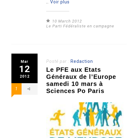
..
Voir plus
10 March 2012
Le Parti Fédéraliste en campagne
Posté par :
Redaction
Mar
12
Le PFE aux Etats
Généraux de l’Europe
2012
samedi 10 mars à
1
Sciences Po Paris