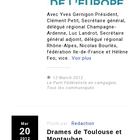
Avec Yves Gernigon Président,
Clément Petit, Secrétaire général,
délégué régional Champagne-
Ardenne, Luc Landrot, Secrétaire
général adjoint, délégué régional
Rhône-Alpes, Nicolas Bourlès,
fédération Ile-de-France et Hélène
Feo, vice..
Voir plus
12 March 2012
Le Parti Fédéraliste en campagne
,
Tous les communiqués
Posté par :
Redaction
Mar
20
Drames de Toulouse et
Montauban
2012