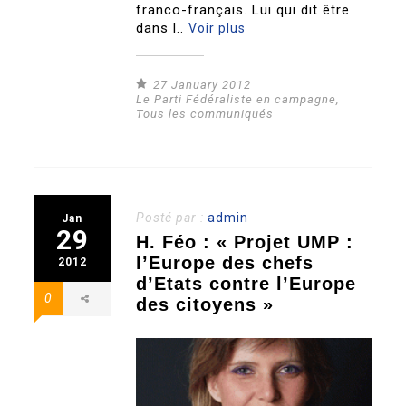
franco-français. Lui qui dit être
dans l..
Voir plus
27 January 2012
Le Parti Fédéraliste en campagne
,
Tous les communiqués
Posté par :
admin
Jan
29
H. Féo : « Projet UMP :
l’Europe des chefs
2012
d’Etats contre l’Europe
0
des citoyens »