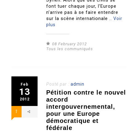
Syrien. Alors que des civils se
font tuer chaque jour, l’Europe
n’arrive pas à se faire entendre
sur la scène internationale ..
Voir
plus
08 February 2012
Tous les communiqués
Posté par :
admin
Feb
13
Pétition contre le nouvel
accord
2012
intergouvernemental,
1
pour une Europe
démocratique et
fédérale