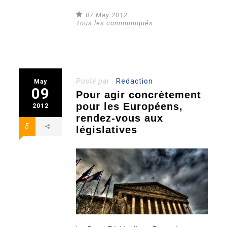
07 May 2012
Tous les communiqués
Posté par :
Redaction
May
09
Pour agir concrètement
pour les Européens,
2012
rendez-vous aux
5
législatives