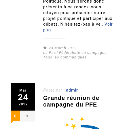
Politique. Nous serons donc
présents à ce rendez-vous
citoyen pour présenter notre
projet politique et participer aux
débats. N’hésitez-pas à ve..
Voir
plus
23 March 2012
Le Parti Fédéraliste en campagne
,
Tous les communiqués
Posté par :
admin
Mar
24
Grande réunion de
campagne du PFE
2012
0