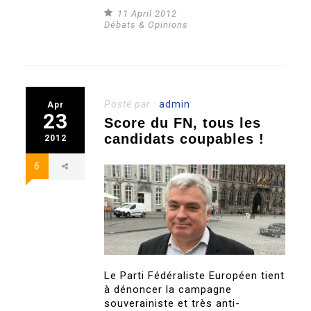
11 April 2012
Débats & Opinions
Posté par :
admin
Apr
23
Score du FN, tous les
candidats coupables !
2012
6
Le Parti Fédéraliste Européen tient
à dénoncer la campagne
souverainiste et très anti-