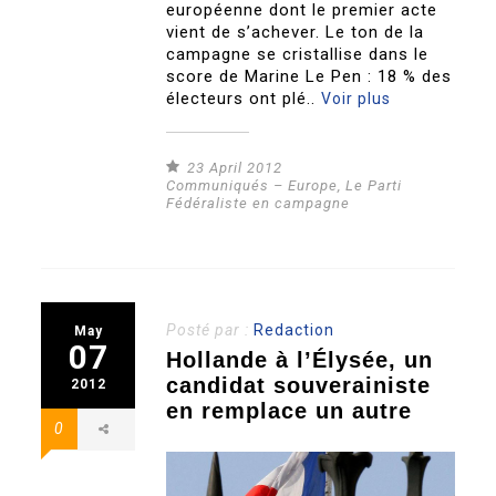
européenne dont le premier acte
vient de s’achever. Le ton de la
campagne se cristallise dans le
score de Marine Le Pen : 18 % des
électeurs ont plé..
Voir plus
23 April 2012
Communiqués – Europe
,
Le Parti
Fédéraliste en campagne
Posté par :
Redaction
May
07
Hollande à l’Élysée, un
candidat souverainiste
2012
en remplace un autre
0