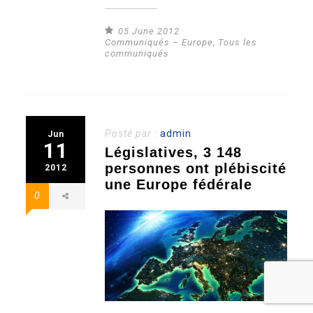
05 June 2012
Communiqués – Europe
,
Tous les
communiqués
Posté par :
admin
Jun
11
Législatives, 3 148
personnes ont plébiscité
2012
une Europe fédérale
0