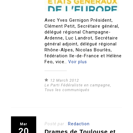
Avec Yves Gernigon Président,
Clément Petit, Secrétaire général,
délégué régional Champagne-
Ardenne, Luc Landrot, Secrétaire
général adjoint, délégué régional
Rhône-Alpes, Nicolas Bourlès,
fédération Ile-de-France et Hélène
Feo, vice..
Voir plus
12 March 2012
Le Parti Fédéraliste en campagne
,
Tous les communiqués
Posté par :
Redaction
Mar
20
Drames de Toulouse et