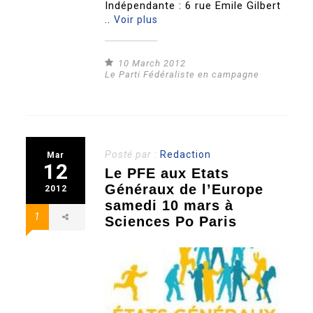
Indépendante : 6 rue Emile Gilbert
..
Voir plus
10 March 2012
Le Parti Fédéraliste en campagne
Posté par :
Redaction
Mar
12
Le PFE aux Etats
Généraux de l’Europe
2012
samedi 10 mars à
1
Sciences Po Paris