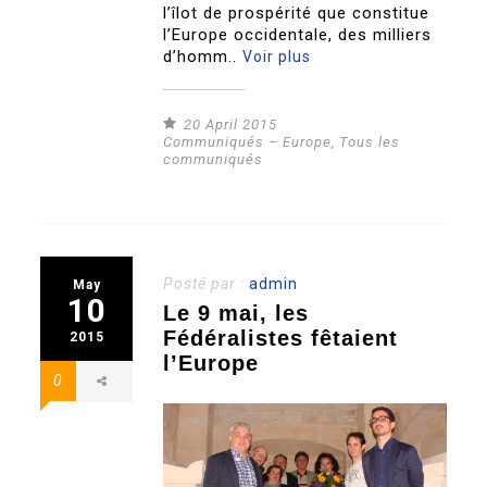
l’îlot de prospérité que constitue
l’Europe occidentale, des milliers
d’homm..
Voir plus
20 April 2015
Communiqués – Europe
,
Tous les
communiqués
Posté par :
admin
May
10
Le 9 mai, les
Fédéralistes fêtaient
2015
l’Europe
0