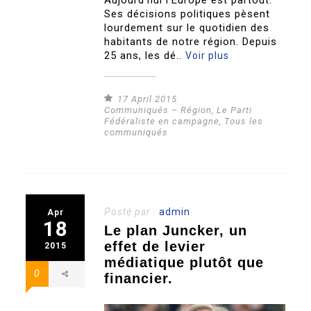
Aujourd’hui l’Europe est partout.
Ses décisions politiques pèsent
lourdement sur le quotidien des
habitants de notre région. Depuis
25 ans, les dé..
Voir plus
17 April 2015
Communiqués – Région
,
Le Parti
Fédéraliste en campagne
,
Tous les
communiqués
Posté par :
admin
Apr
18
Le plan Juncker, un
effet de levier
2015
médiatique plutôt que
0
financier.