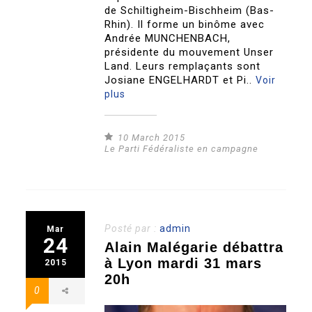
de Schiltigheim-Bischheim (Bas-
Rhin). Il forme un binôme avec
Andrée MUNCHENBACH,
présidente du mouvement Unser
Land. Leurs remplaçants sont
Josiane ENGELHARDT et Pi..
Voir
plus
10 March 2015
Le Parti Fédéraliste en campagne
Posté par :
admin
Mar
24
Alain Malégarie débattra
à Lyon mardi 31 mars
2015
20h
0