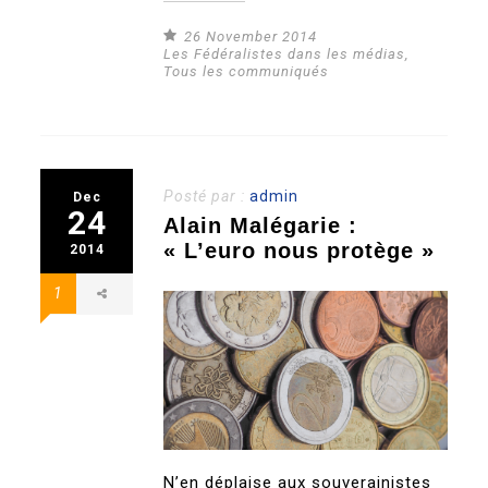
26 November 2014
Les Fédéralistes dans les médias
,
Tous les communiqués
Posté par :
admin
Dec
24
Alain Malégarie :
« L’euro nous protège »
2014
1
N’en déplaise aux souverainistes