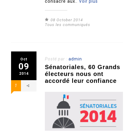
consacré aux..
Voir plus
08 October 2014
Tous les communiqués
Posté par :
admin
Oct
09
Sénatoriales, 60 Grands
électeurs nous ont
2014
accordé leur confiance
1