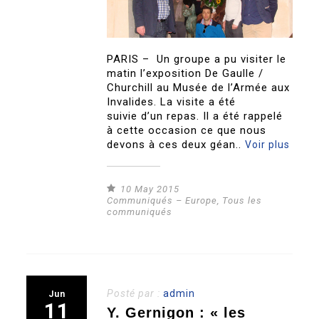
PARIS – Un groupe a pu visiter le
matin l’exposition De Gaulle /
Churchill au Musée de l’Armée aux
Invalides. La visite a été
suivie d’un repas. Il a été rappelé
à cette occasion ce que nous
devons à ces deux géan..
Voir plus
10 May 2015
Communiqués – Europe
,
Tous les
communiqués
Posté par :
admin
Jun
11
Y. Gernigon : « les