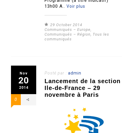
Programme (à titre indicatif)
13h00 A..
Voir plus
29 October 2014
Communiqués – Europe
,
Communiqués – Région
,
Tous les
communiqués
Posté par :
admin
Nov
20
Lancement de la section
Ile-de-France – 29
2014
novembre à Paris
0