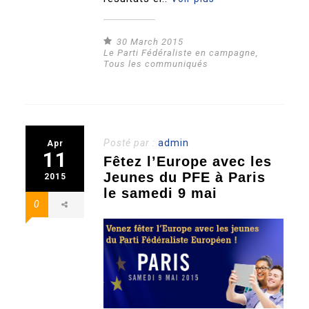
30 March 2015
Le Parti Fédéraliste en campagne
,
Tous les communiqués
Posté par :
admin
Apr
11
Fêtez l’Europe avec les
Jeunes du PFE à Paris
2015
le samedi 9 mai
0