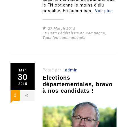
le FN obtienne le moins d’élu
possible. En aucun cas..
Voir plus
27 March 2015
Le Parti Fédéraliste en campagne
,
Tous les communiqués
Posté par :
admin
Mar
30
Elections
départementales, bravo
2015
à nos candidats !
2