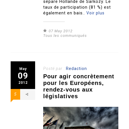
sépare Hollande de Sarkozy. Le
taux de participation (81 %) est
également en bais..
Voir plus
07 May 2012
Tous les communiqués
Posté par :
Redaction
May
09
Pour agir concrètement
pour les Européens,
2012
rendez-vous aux
5
législatives