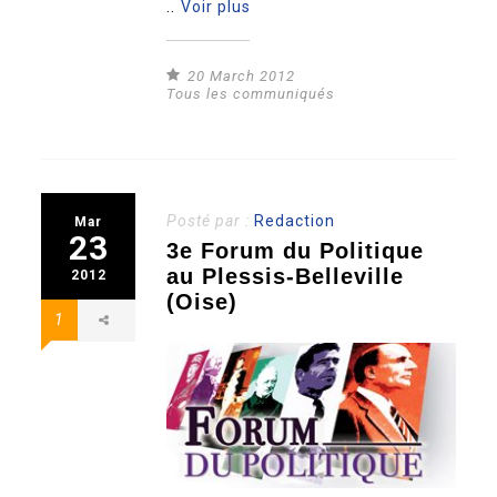
..
Voir plus
20 March 2012
Tous les communiqués
Posté par :
Redaction
Mar
23
3e Forum du Politique
au Plessis-Belleville
2012
(Oise)
1