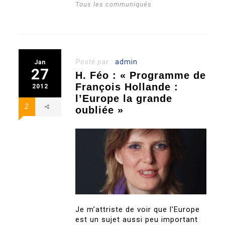
Tous les communiqués
Posté par :
admin
Jan
27
H. Féo : « Programme de
François Hollande :
2012
l’Europe la grande
2
oubliée »
Je m’attriste de voir que l’Europe
est un sujet aussi peu important