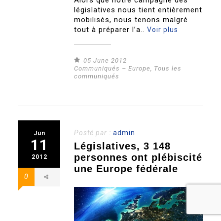
législatives nous tient entièrement
mobilisés, nous tenons malgré
tout à préparer l’a..
Voir plus
05 June 2012
Communiqués – Europe
,
Tous les
communiqués
Posté par :
admin
Jun
11
Législatives, 3 148
personnes ont plébiscité
2012
une Europe fédérale
0