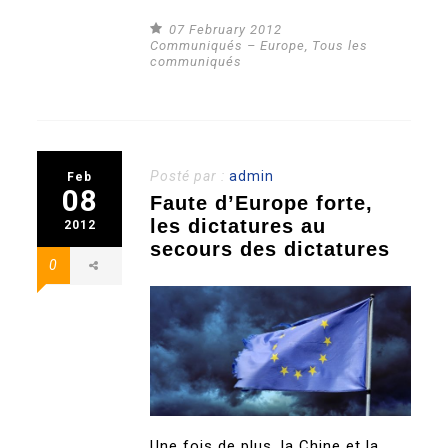
07 February 2012
Communiqués – Europe
,
Tous les
communiqués
Posté par :
admin
Feb
08
Faute d’Europe forte,
les dictatures au
2012
secours des dictatures
0
Une fois de plus, la Chine et la