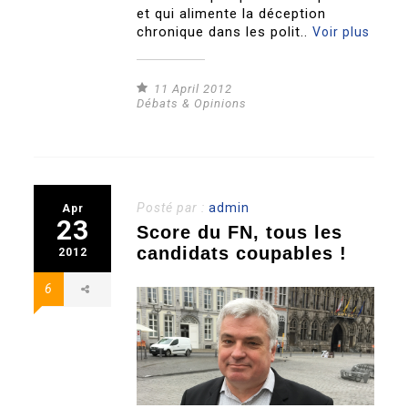
et qui alimente la déception
chronique dans les polit..
Voir plus
11 April 2012
Débats & Opinions
Posté par :
admin
Apr
23
Score du FN, tous les
candidats coupables !
2012
6