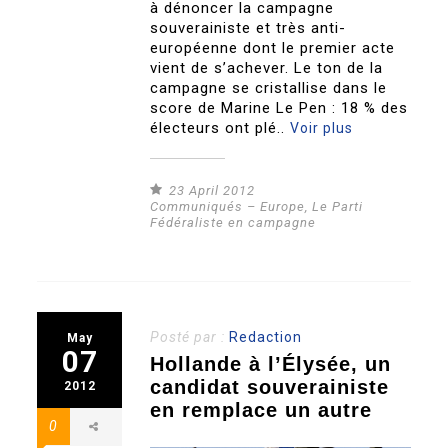
à dénoncer la campagne
souverainiste et très anti-
européenne dont le premier acte
vient de s’achever. Le ton de la
campagne se cristallise dans le
score de Marine Le Pen : 18 % des
électeurs ont plé..
Voir plus
23 April 2012
Communiqués – Europe
,
Le Parti
Fédéraliste en campagne
Posté par :
Redaction
May
07
Hollande à l’Élysée, un
candidat souverainiste
2012
en remplace un autre
0