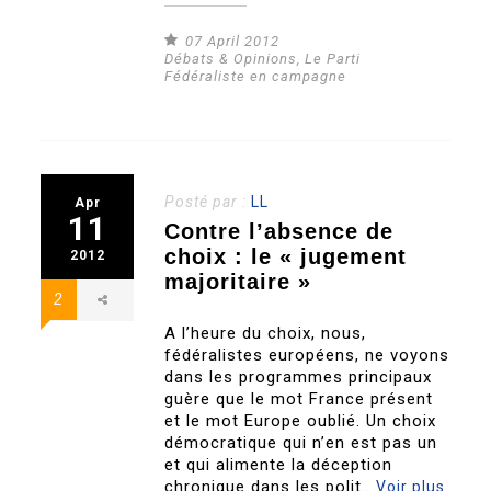
07 April 2012
Débats & Opinions
,
Le Parti
Fédéraliste en campagne
Posté par :
LL
Apr
11
Contre l’absence de
choix : le « jugement
2012
majoritaire »
2
A l’heure du choix, nous,
fédéralistes européens, ne voyons
dans les programmes principaux
guère que le mot France présent
et le mot Europe oublié. Un choix
démocratique qui n’en est pas un
et qui alimente la déception
chronique dans les polit..
Voir plus