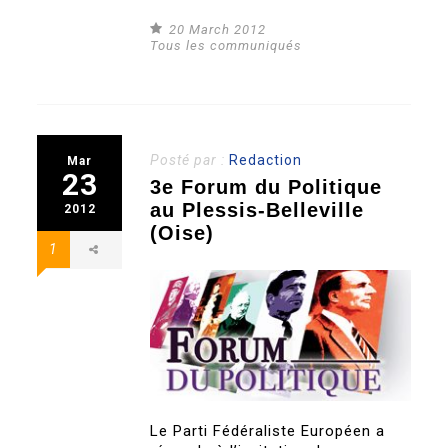
20 March 2012
Tous les communiqués
Posté par :
Redaction
Mar
23
3e Forum du Politique
au Plessis-Belleville
2012
(Oise)
1
Le Parti Fédéraliste Européen a