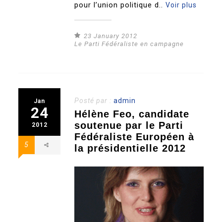
pour l’union politique d..
Voir plus
23 January 2012
Le Parti Fédéraliste en campagne
Posté par :
admin
Jan
24
Hélène Feo, candidate
soutenue par le Parti
2012
Fédéraliste Européen à
5
la présidentielle 2012