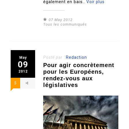
également en bais..
Voir plus
07 May 2012
Tous les communiqués
Posté par :
Redaction
May
09
Pour agir concrètement
pour les Européens,
2012
rendez-vous aux
5
législatives