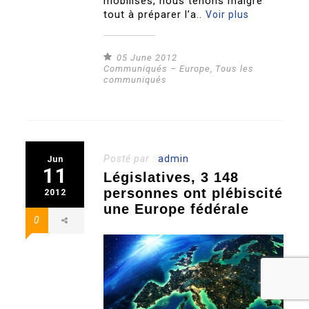
mobilisés, nous tenons malgré
tout à préparer l’a..
Voir plus
05 June 2012
Communiqués – Europe
,
Tous les
communiqués
Posté par :
admin
Jun
11
Législatives, 3 148
personnes ont plébiscité
2012
une Europe fédérale
0