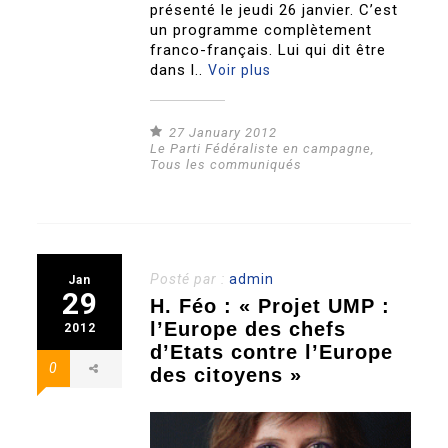
présenté le jeudi 26 janvier. C’est
un programme complètement
franco-français. Lui qui dit être
dans l..
Voir plus
27 January 2012
Le Parti Fédéraliste en campagne
,
Tous les communiqués
Posté par :
admin
Jan
29
H. Féo : « Projet UMP :
l’Europe des chefs
2012
d’Etats contre l’Europe
0
des citoyens »