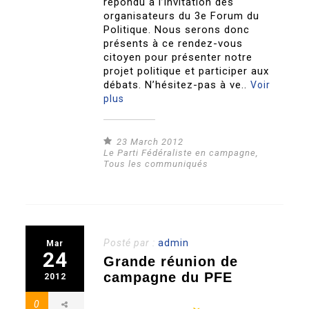
répondu à l’invitation des
organisateurs du 3e Forum du
Politique. Nous serons donc
présents à ce rendez-vous
citoyen pour présenter notre
projet politique et participer aux
débats. N’hésitez-pas à ve..
Voir
plus
23 March 2012
Le Parti Fédéraliste en campagne
,
Tous les communiqués
Posté par :
admin
Mar
24
Grande réunion de
campagne du PFE
2012
0