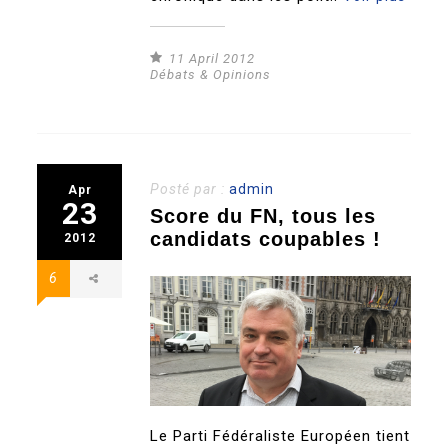
11 April 2012
Débats & Opinions
Posté par :
admin
Apr
23
Score du FN, tous les
candidats coupables !
2012
6
Le Parti Fédéraliste Européen tient