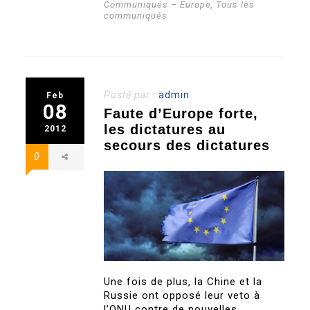
Communiqués – Europe
,
Tous les
communiqués
Posté par :
admin
Feb
08
Faute d’Europe forte,
les dictatures au
2012
secours des dictatures
0
Une fois de plus, la Chine et la
Russie ont opposé leur veto à
l’ONU contre de nouvelles