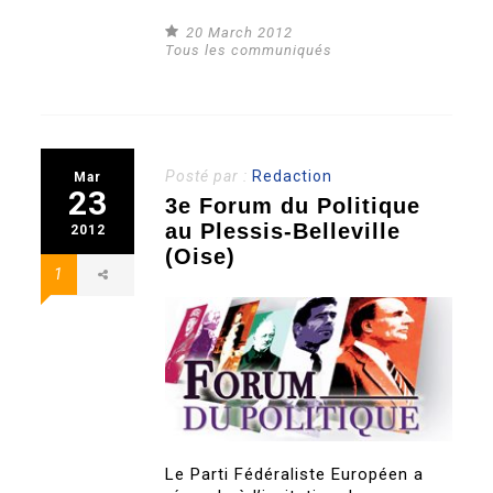
20 March 2012
Tous les communiqués
Posté par :
Redaction
Mar
23
3e Forum du Politique
au Plessis-Belleville
2012
(Oise)
1
Le Parti Fédéraliste Européen a