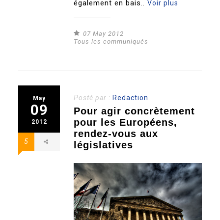
également en bais..
Voir plus
07 May 2012
Tous les communiqués
Posté par :
Redaction
May
09
Pour agir concrètement
pour les Européens,
2012
rendez-vous aux
5
législatives