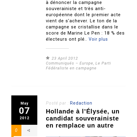
à dénoncer la campagne
souverainiste et très anti-
européenne dont le premier acte
vient de s’achever. Le ton de la
campagne se cristallise dans le
score de Marine Le Pen : 18 % des
électeurs ont plé..
Voir plus
23 April 2012
Communiqués – Europe
,
Le Parti
Fédéraliste en campagne
Posté par :
Redaction
May
07
Hollande à l’Élysée, un
candidat souverainiste
2012
en remplace un autre
0