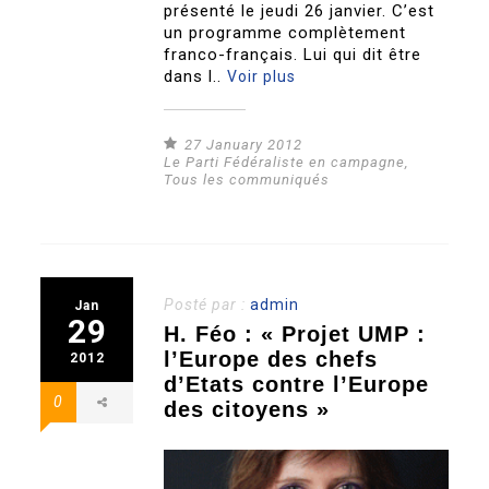
présenté le jeudi 26 janvier. C’est
un programme complètement
franco-français. Lui qui dit être
dans l..
Voir plus
27 January 2012
Le Parti Fédéraliste en campagne
,
Tous les communiqués
Posté par :
admin
Jan
29
H. Féo : « Projet UMP :
l’Europe des chefs
2012
d’Etats contre l’Europe
0
des citoyens »