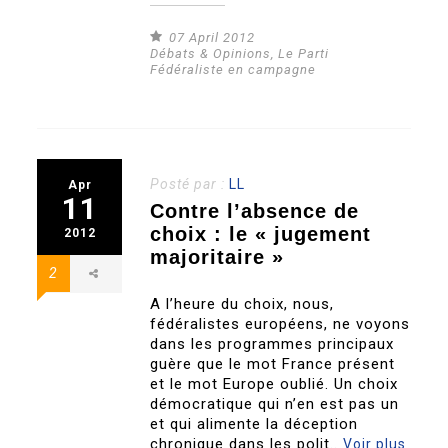
07 April 2012
Débats & Opinions
,
Le Parti
Fédéraliste en campagne
Posté par :
LL
Apr
11
Contre l’absence de
choix : le « jugement
2012
majoritaire »
2
A l’heure du choix, nous,
fédéralistes européens, ne voyons
dans les programmes principaux
guère que le mot France présent
et le mot Europe oublié. Un choix
démocratique qui n’en est pas un
et qui alimente la déception
chronique dans les polit..
Voir plus