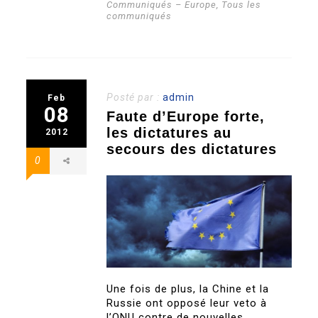
Communiqués – Europe
,
Tous les
communiqués
Posté par :
admin
Feb
08
Faute d’Europe forte,
les dictatures au
2012
secours des dictatures
0
Une fois de plus, la Chine et la
Russie ont opposé leur veto à
l’ONU contre de nouvelles