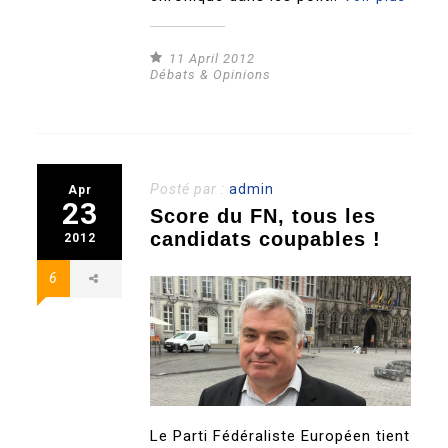
11 April 2012
Débats & Opinions
Posté par :
admin
Apr
23
Score du FN, tous les
candidats coupables !
2012
6
Le Parti Fédéraliste Européen tient