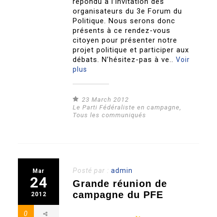
répondu à l’invitation des
organisateurs du 3e Forum du
Politique. Nous serons donc
présents à ce rendez-vous
citoyen pour présenter notre
projet politique et participer aux
débats. N’hésitez-pas à ve..
Voir
plus
23 March 2012
Le Parti Fédéraliste en campagne
,
Tous les communiqués
Posté par :
admin
Mar
24
Grande réunion de
campagne du PFE
2012
0