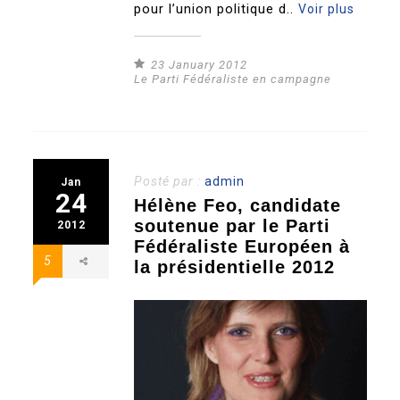
pour l’union politique d..
Voir plus
23 January 2012
Le Parti Fédéraliste en campagne
Posté par :
admin
Jan
24
Hélène Feo, candidate
soutenue par le Parti
2012
Fédéraliste Européen à
5
la présidentielle 2012