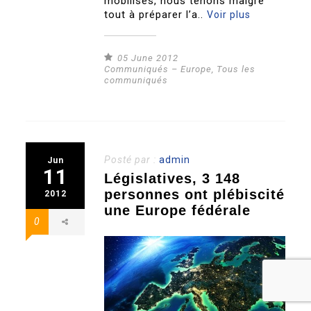
mobilisés, nous tenons malgré
tout à préparer l’a..
Voir plus
05 June 2012
Communiqués – Europe
,
Tous les
communiqués
Posté par :
admin
Jun
11
Législatives, 3 148
personnes ont plébiscité
2012
une Europe fédérale
0