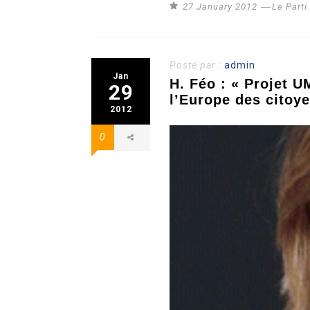
27 January 2012
Le Part
Posté par :
admin
Jan
H. Féo : « Projet U
29
l’Europe des citoy
2012
0