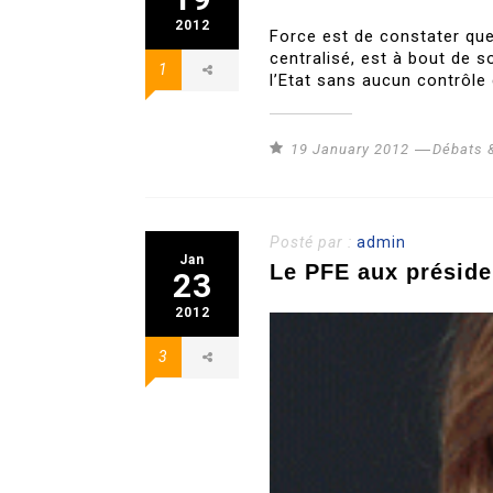
2012
Force est de constater que
centralisé, est à bout de 
1
l’Etat sans aucun contrôle 
19 January 2012
Débats 
Posté par :
admin
Jan
Le PFE aux préside
23
2012
3