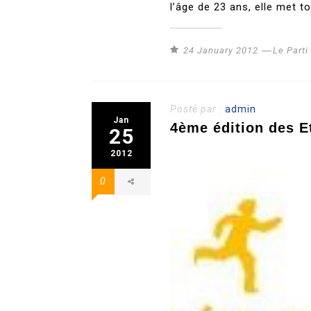
l’âge de 23 ans, elle met t
24 January 2012
Le Part
Posté par :
admin
Jan
4ème édition des E
25
2012
0