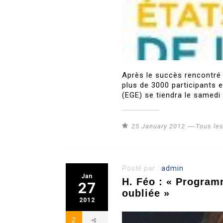
Après le succès rencontré 
plus de 3000 participants 
(EGE) se tiendra le samedi
25 January 2012
Tous le
Posté par :
admin
Jan
H. Féo : « Program
27
oubliée »
2012
2