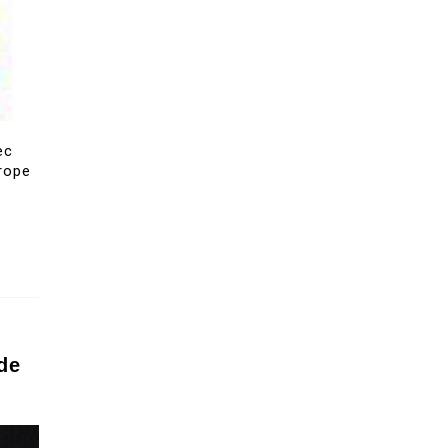
ec
urope
de