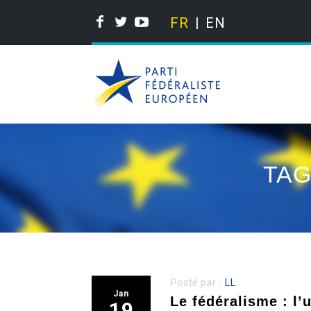
FR
EN
TAG
Posté par :
LL
Jan
Le fédéralisme : l
19