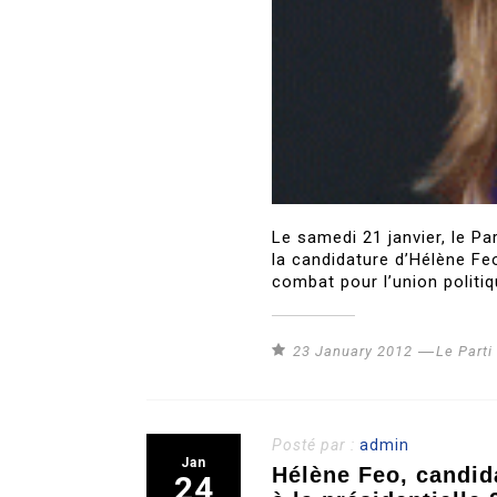
Le samedi 21 janvier, le Pa
la candidature d’Hélène Feo
combat pour l’union politiq
23 January 2012
Le Part
Posté par :
admin
Jan
Hélène Feo, candid
24