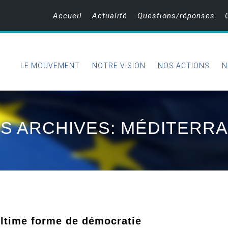
Accueil
Actualité
Questions/réponses
LE MOUVEMENT
NOTRE VISION
NOS ACTIONS
N
S ARCHIVES: MÉDITERR
’ultime forme de démocratie