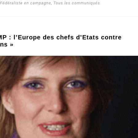
i Fédéraliste en campagne
,
Tous les communiqués
MP : l’Europe des chefs d’Etats contre
ens »