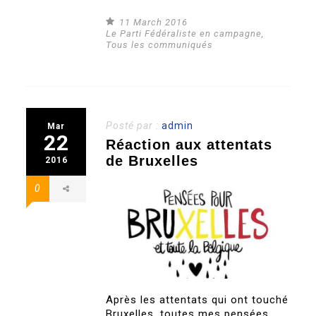
11 March 2016
Le Parti Fédéraliste en campagne
,
Tous les communiqués
Posté par :
admin
Mar
22
Réaction aux attentats
de Bruxelles
2016
0
Après les attentats qui ont touché
Bruxelles, toutes mes pensées