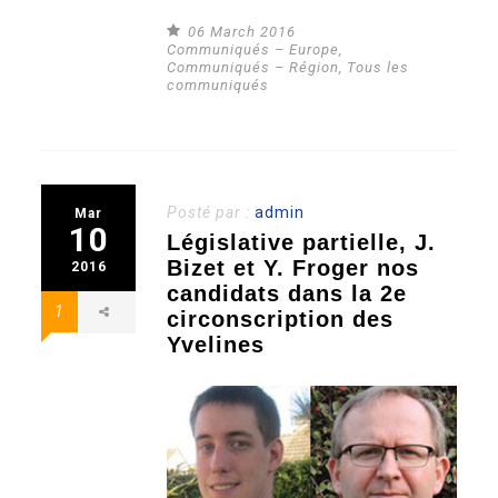
06 March 2016
Communiqués – Europe
,
Communiqués – Région
,
Tous les
communiqués
Posté par :
admin
Mar
10
Législative partielle, J.
Bizet et Y. Froger nos
2016
candidats dans la 2e
1
circonscription des
Yvelines