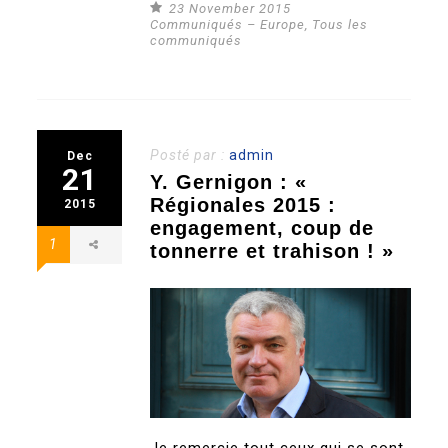
23 November 2015
Communiqués – Europe
,
Tous les
communiqués
Posté par :
admin
Dec
21
Y. Gernigon : «
Régionales 2015 :
2015
engagement, coup de
1
tonnerre et trahison ! »
Je remercie tout ceux qui se sont