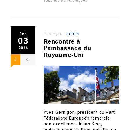
Tous les communiqués
Posté par :
admin
Feb
03
Rencontre à
l’ambassade du
2016
Royaume-Uni
0
Yves Gernigon, président du Parti
Fédéraliste Européen remercie
son excellence Julian King,
ambassadeur du Royaume-Uni en