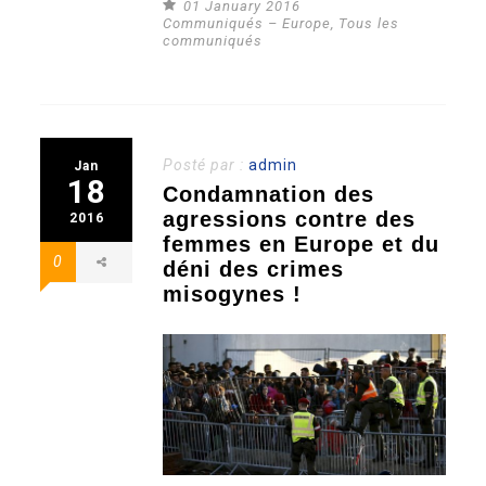
01 January 2016
Communiqués – Europe
,
Tous les
communiqués
Posté par :
admin
Jan
18
Condamnation des
agressions contre des
2016
femmes en Europe et du
0
déni des crimes
misogynes !