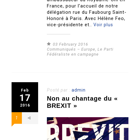
France, pour l’accueil de notre
délégation rue du Faubourg Saint-
Honoré à Paris. Avec Hélène Feo,
vice-présidente et..
Voir plus
03 February 2016
Communiqués – Europe
,
Le Parti
Fédéraliste en campagne
Posté par :
admin
Feb
17
Non au chantage du «
BREXIT »
2016
1