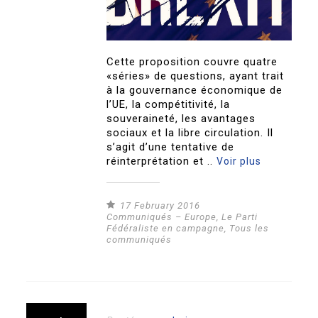
Cette proposition couvre quatre
«séries» de questions, ayant trait
à la gouvernance économique de
l’UE, la compétitivité, la
souveraineté, les avantages
sociaux et la libre circulation. Il
s’agit d’une tentative de
réinterprétation et ..
Voir plus
17 February 2016
Communiqués – Europe
,
Le Parti
Fédéraliste en campagne
,
Tous les
communiqués