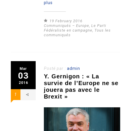
plus
19 February 2016
Communiqués – Europe
,
Le Parti
Fédéraliste en campagne
,
Tous les
communiqués
Posté par :
admin
Mar
03
Y. Gernigon : « La
survie de l’Europe ne se
2016
jouera pas avec le
1
Brexit »