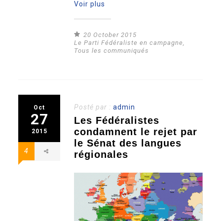
Voir plus
20 October 2015
Le Parti Fédéraliste en campagne
,
Tous les communiqués
Posté par :
admin
Oct
27
Les Fédéralistes
condamnent le rejet par
2015
le Sénat des langues
4
régionales