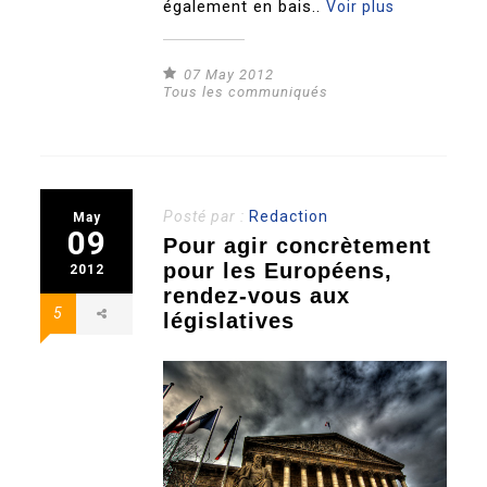
également en bais..
Voir plus
07 May 2012
Tous les communiqués
Posté par :
Redaction
May
09
Pour agir concrètement
pour les Européens,
2012
rendez-vous aux
5
législatives