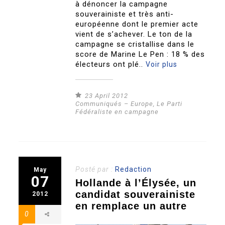
à dénoncer la campagne
souverainiste et très anti-
européenne dont le premier acte
vient de s’achever. Le ton de la
campagne se cristallise dans le
score de Marine Le Pen : 18 % des
électeurs ont plé..
Voir plus
23 April 2012
Communiqués – Europe
,
Le Parti
Fédéraliste en campagne
Posté par :
Redaction
May
07
Hollande à l’Élysée, un
candidat souverainiste
2012
en remplace un autre
0