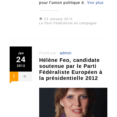
pour l’union politique d..
Voir plus
23 January 2012
Le Parti Fédéraliste en campagne
Posté par :
admin
Jan
24
Hélène Feo, candidate
soutenue par le Parti
2012
Fédéraliste Européen à
5
la présidentielle 2012