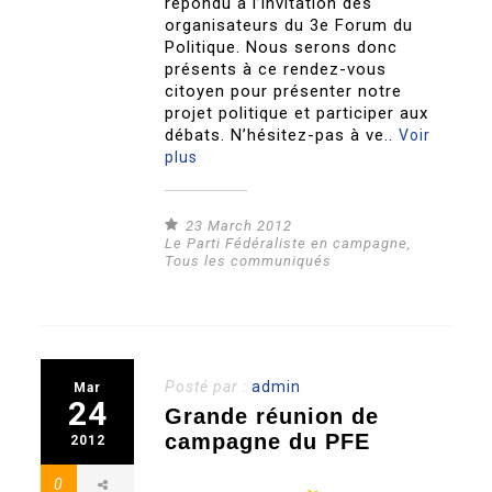
répondu à l’invitation des
organisateurs du 3e Forum du
Politique. Nous serons donc
présents à ce rendez-vous
citoyen pour présenter notre
projet politique et participer aux
débats. N’hésitez-pas à ve..
Voir
plus
23 March 2012
Le Parti Fédéraliste en campagne
,
Tous les communiqués
Posté par :
admin
Mar
24
Grande réunion de
campagne du PFE
2012
0