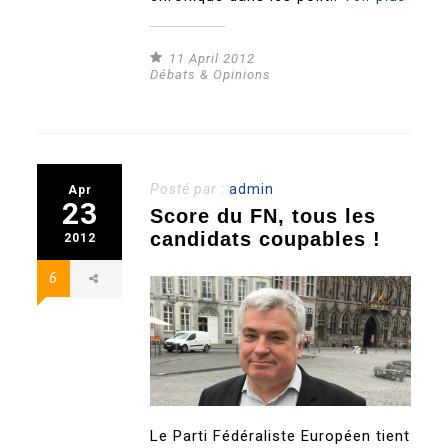
11 April 2012
Débats & Opinions
Posté par :
admin
Apr
23
Score du FN, tous les
candidats coupables !
2012
6
Le Parti Fédéraliste Européen tient