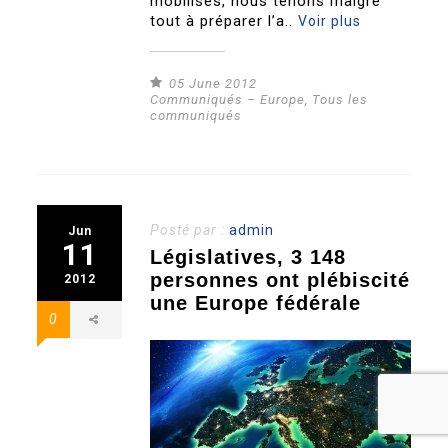
mobilisés, nous tenons malgré
tout à préparer l’a..
Voir plus
05 June 2012
Communiqués – Europe
,
Tous les
communiqués
Posté par :
admin
Jun
11
Législatives, 3 148
personnes ont plébiscité
2012
une Europe fédérale
0