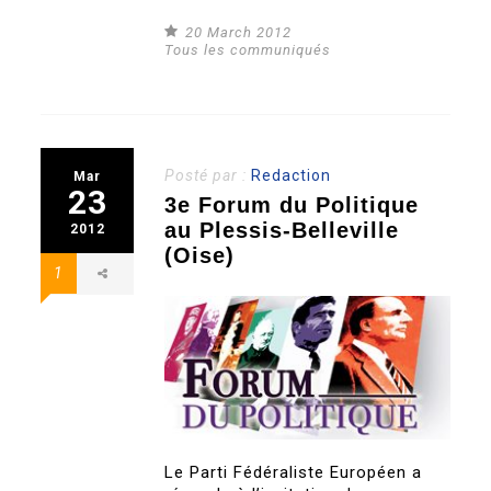
20 March 2012
Tous les communiqués
Posté par :
Redaction
Mar
23
3e Forum du Politique
au Plessis-Belleville
2012
(Oise)
1
Le Parti Fédéraliste Européen a