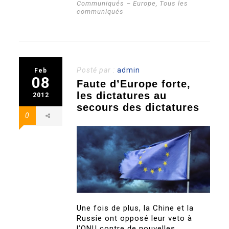
Communiqués – Europe
,
Tous les
communiqués
Posté par :
admin
Feb
08
Faute d’Europe forte,
les dictatures au
2012
secours des dictatures
0
Une fois de plus, la Chine et la
Russie ont opposé leur veto à
l’ONU contre de nouvelles