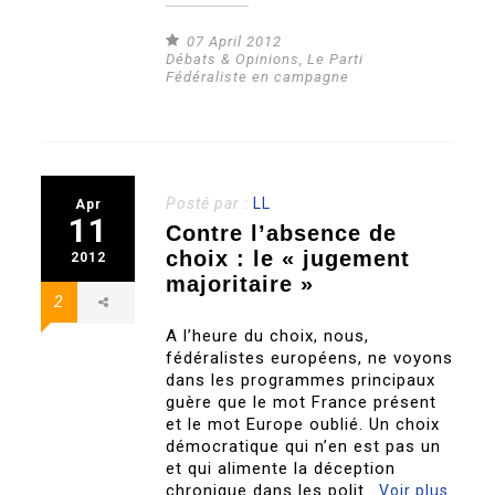
07 April 2012
Débats & Opinions
,
Le Parti
Fédéraliste en campagne
Posté par :
LL
Apr
11
Contre l’absence de
choix : le « jugement
2012
majoritaire »
2
A l’heure du choix, nous,
fédéralistes européens, ne voyons
dans les programmes principaux
guère que le mot France présent
et le mot Europe oublié. Un choix
démocratique qui n’en est pas un
et qui alimente la déception
chronique dans les polit..
Voir plus