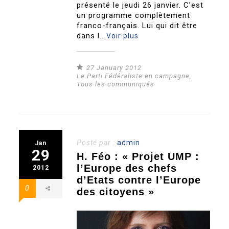
présenté le jeudi 26 janvier. C’est
un programme complètement
franco-français. Lui qui dit être
dans l..
Voir plus
27 January 2012
Le Parti Fédéraliste en campagne
,
Tous les communiqués
Posté par :
admin
Jan
29
H. Féo : « Projet UMP :
l’Europe des chefs
2012
d’Etats contre l’Europe
0
des citoyens »