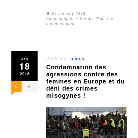
01 January 2016
Communiqués – Europe
,
Tous les
communiqués
Posté par :
admin
Jan
18
Condamnation des
agressions contre des
2016
femmes en Europe et du
0
déni des crimes
misogynes !