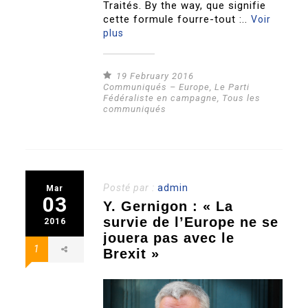
Traités. By the way, que signifie
cette formule fourre-tout :..
Voir
plus
19 February 2016
Communiqués – Europe
,
Le Parti
Fédéraliste en campagne
,
Tous les
communiqués
Posté par :
admin
Mar
03
Y. Gernigon : « La
survie de l’Europe ne se
2016
jouera pas avec le
1
Brexit »