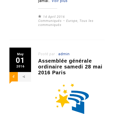
jamai..
Voir plus
14 April 2016
Communiqués – Europe
,
Tous les
communiqués
Posté par :
admin
May
01
Assemblée générale
ordinaire samedi 28 mai
2016
2016 Paris
4