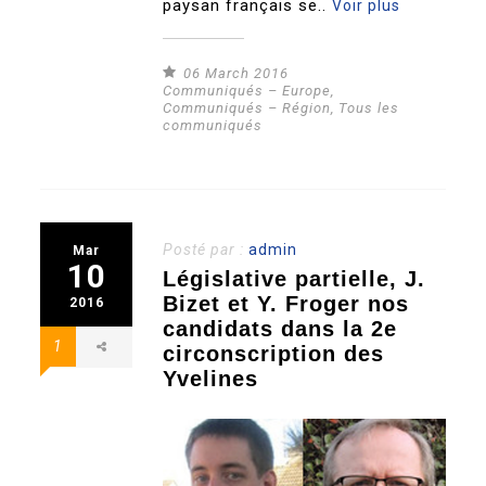
paysan français se..
Voir plus
06 March 2016
Communiqués – Europe
,
Communiqués – Région
,
Tous les
communiqués
Posté par :
admin
Mar
10
Législative partielle, J.
Bizet et Y. Froger nos
2016
candidats dans la 2e
1
circonscription des
Yvelines