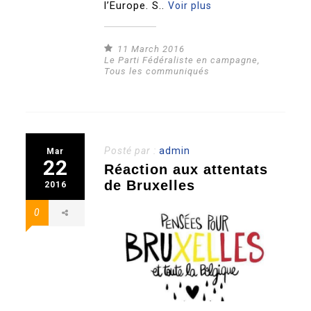
l’Europe. S..
Voir plus
11 March 2016
Le Parti Fédéraliste en campagne
,
Tous les communiqués
Posté par :
admin
Mar
22
Réaction aux attentats
de Bruxelles
2016
0