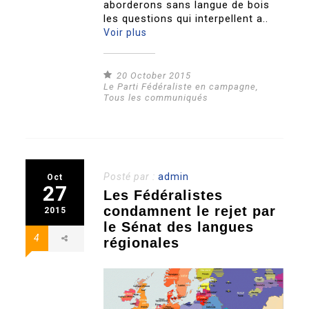
aborderons sans langue de bois
les questions qui interpellent a..
Voir plus
20 October 2015
Le Parti Fédéraliste en campagne
,
Tous les communiqués
Posté par :
admin
Oct
27
Les Fédéralistes
condamnent le rejet par
2015
le Sénat des langues
4
régionales