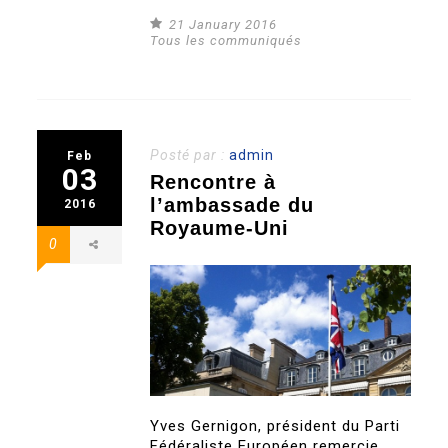
21 January 2016
Tous les communiqués
Posté par :
admin
Feb
03
Rencontre à
l’ambassade du
2016
Royaume-Uni
0
Yves Gernigon, président du Parti
Fédéraliste Européen remercie