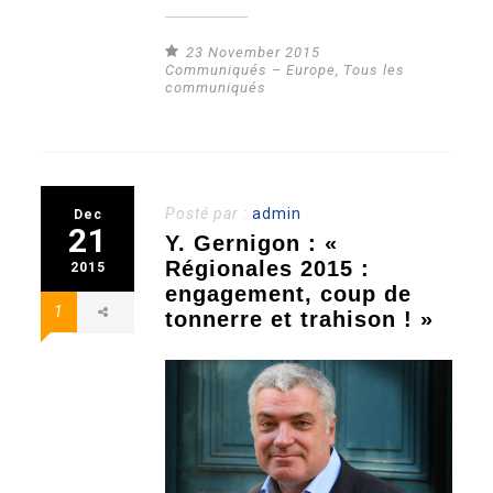
23 November 2015
Communiqués – Europe
,
Tous les
communiqués
Posté par :
admin
Dec
21
Y. Gernigon : «
Régionales 2015 :
2015
engagement, coup de
1
tonnerre et trahison ! »