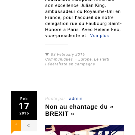
son excellence Julian King,
ambassadeur du Royaume-Uni en
France, pour l’accueil de notre
délégation rue du Faubourg Saint-
Honoré à Paris. Avec Hélène Feo,
vice-présidente et..
Voir plus
03 February 2016
Communiqués – Europe
,
Le Parti
Fédéraliste en campagne
Posté par :
admin
Feb
17
Non au chantage du «
BREXIT »
2016
1