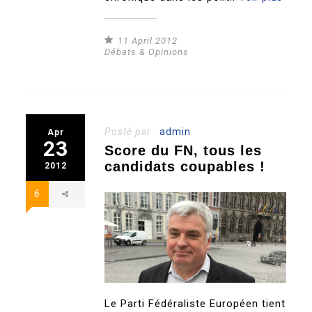
11 April 2012
Débats & Opinions
Posté par :
admin
Apr
23
Score du FN, tous les
candidats coupables !
2012
6
Le Parti Fédéraliste Européen tient