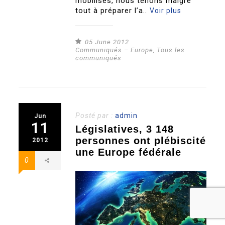
mobilisés, nous tenons malgré
tout à préparer l’a..
Voir plus
05 June 2012
Communiqués – Europe
,
Tous les
communiqués
Posté par :
admin
Jun
11
Législatives, 3 148
personnes ont plébiscité
2012
une Europe fédérale
0