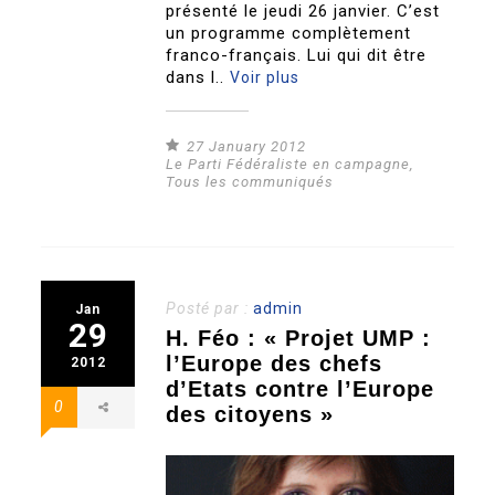
présenté le jeudi 26 janvier. C’est
un programme complètement
franco-français. Lui qui dit être
dans l..
Voir plus
27 January 2012
Le Parti Fédéraliste en campagne
,
Tous les communiqués
Posté par :
admin
Jan
29
H. Féo : « Projet UMP :
l’Europe des chefs
2012
d’Etats contre l’Europe
0
des citoyens »