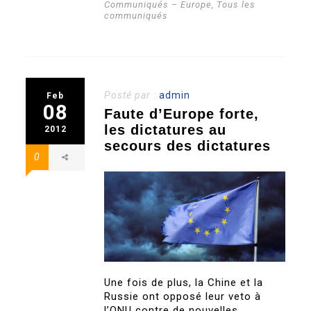
Communiqués – Europe
,
Tous les
communiqués
Posté par :
admin
Feb
08
Faute d’Europe forte,
les dictatures au
2012
secours des dictatures
0
Une fois de plus, la Chine et la
Russie ont opposé leur veto à
l’ONU contre de nouvelles