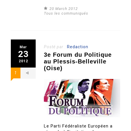
20 March 2012
Tous les communiqués
Posté par :
Redaction
Mar
23
3e Forum du Politique
au Plessis-Belleville
2012
(Oise)
1
Le Parti Fédéraliste Européen a