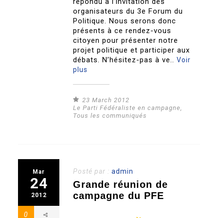
répondu à l’invitation des
organisateurs du 3e Forum du
Politique. Nous serons donc
présents à ce rendez-vous
citoyen pour présenter notre
projet politique et participer aux
débats. N’hésitez-pas à ve..
Voir
plus
23 March 2012
Le Parti Fédéraliste en campagne
,
Tous les communiqués
Posté par :
admin
Mar
24
Grande réunion de
campagne du PFE
2012
0