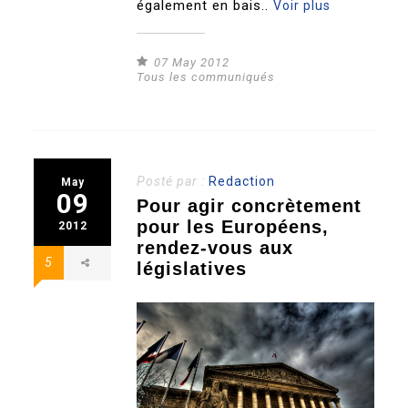
également en bais..
Voir plus
07 May 2012
Tous les communiqués
Posté par :
Redaction
May
09
Pour agir concrètement
pour les Européens,
2012
rendez-vous aux
5
législatives