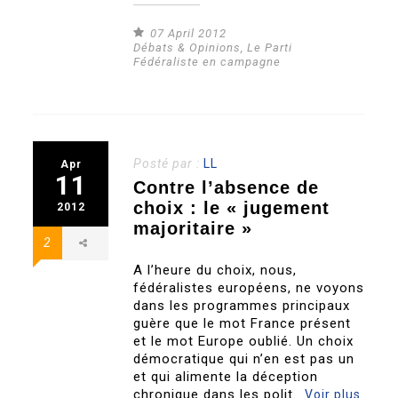
07 April 2012
Débats & Opinions
,
Le Parti
Fédéraliste en campagne
Posté par :
LL
Apr
11
Contre l’absence de
choix : le « jugement
2012
majoritaire »
2
A l’heure du choix, nous,
fédéralistes européens, ne voyons
dans les programmes principaux
guère que le mot France présent
et le mot Europe oublié. Un choix
démocratique qui n’en est pas un
et qui alimente la déception
chronique dans les polit..
Voir plus