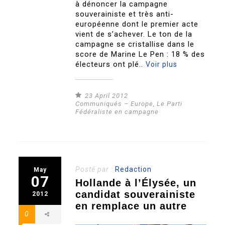
à dénoncer la campagne
souverainiste et très anti-
européenne dont le premier acte
vient de s’achever. Le ton de la
campagne se cristallise dans le
score de Marine Le Pen : 18 % des
électeurs ont plé..
Voir plus
23 April 2012
Communiqués – Europe
,
Le Parti
Fédéraliste en campagne
Posté par :
Redaction
May
07
Hollande à l’Élysée, un
candidat souverainiste
2012
en remplace un autre
0