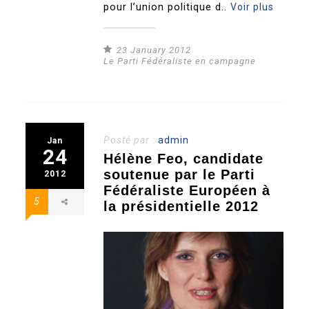
pour l’union politique d..
Voir plus
23 January 2012
Le Parti Fédéraliste en campagne
Posté par :
admin
Jan
24
Hélène Feo, candidate
soutenue par le Parti
2012
Fédéraliste Européen à
5
la présidentielle 2012