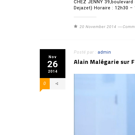
CHEZ JENNY 39,boulevard d
Dejazet) Horaire : 12h30 –
20 November 2014
Commu
Posté par :
admin
Nov
Alain Malégarie sur 
26
2014
0