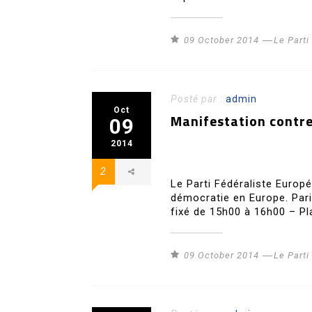
09 October 2014
Le Part
Posté par :
admin
Oct
Manifestation contre
09
2014
2
Le Parti Fédéraliste Europ
démocratie en Europe. Pari
fixé de 15h00 à 16h00 – Pl
09 October 2014
Le Part