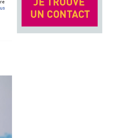
tre
lus