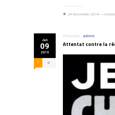
24 December 2014
Commu
Posté par :
admin
Jan
Attentat contre la r
09
2015
1