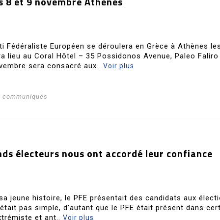
s 8 et 9 novembre Athènes
i Fédéraliste Européen se déroulera en Grèce à Athènes les
a lieu au Coral Hôtel – 35 Possidonos Avenue, Paleo Faliro
vembre sera consacré aux..
Voir plus
s communiqués
nds électeurs nous ont accordé leur confiance
sa jeune histoire, le PFE présentait des candidats aux élect
’était pas simple, d’autant que le PFE était présent dans cer
trémiste et ant..
Voir plus