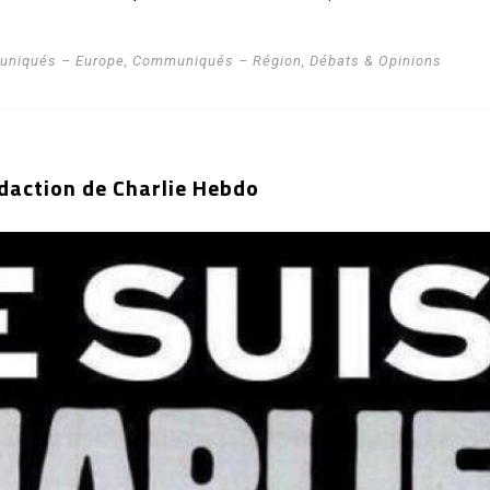
niqués – Europe
,
Communiqués – Région
,
Débats & Opinions
édaction de Charlie Hebdo