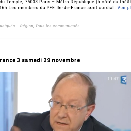
u Temple, 75003 Paris – Métro République (à côté du théâ
 16h Les membres du PFE Ile-de-France sont cordial..
Voir p
niqués – Région
,
Tous les communiqués
France 3 samedi 29 novembre