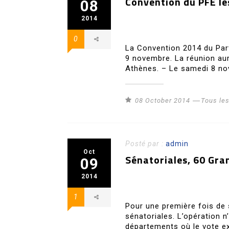
Convention du PFE le
08
2014
0
La Convention 2014 du Part
9 novembre. La réunion aur
Athènes. – Le samedi 8 no
08 October 2014
Tous le
Posté par :
admin
Oct
Sénatoriales, 60 Gra
09
2014
1
Pour une première fois de 
sénatoriales. L’opération n
départements où le vote ex