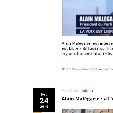
Alain Malégarie, est inter
est Libre » diffusée sur F
regions.francetvinfo.fr/rho
26 November 2014
Les F
Posté par :
admin
Dec
Alain Malégarie : « L
24
2014