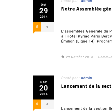
Posté par :
admin
Oct
Notre Assemblée géné
29
2014
0
L’assemblée Générale du P
à l’Hôtel Kyriad Paris Ber
Émilion (Ligne 14). Program
29 October 2014
Communi
Posté par :
admin
Nov
Lancement de la sect
20
2014
0
Lancement de la section I