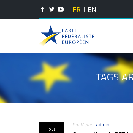
FR
EN
TAGS A
Posté par :
admin
Oct