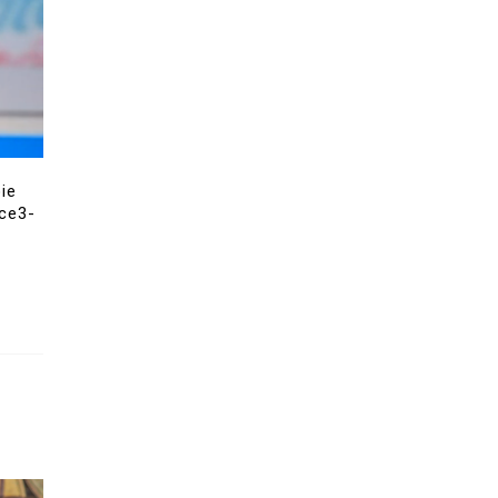
ie
nce3-