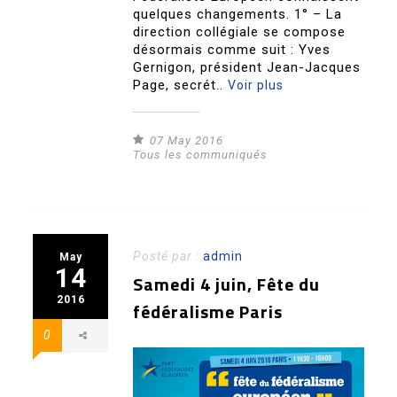
quelques changements. 1° – La
direction collégiale se compose
désormais comme suit : Yves
Gernigon, président Jean-Jacques
Page, secrét..
Voir plus
07 May 2016
Tous les communiqués
Posté par :
admin
May
14
Samedi 4 juin, Fête du
2016
fédéralisme Paris
0