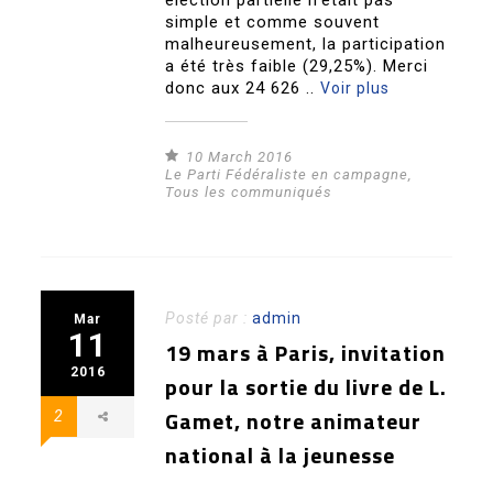
élection partielle n’était pas
simple et comme souvent
malheureusement, la participation
a été très faible (29,25%). Merci
donc aux 24 626 ..
Voir plus
10 March 2016
Le Parti Fédéraliste en campagne
,
Tous les communiqués
Posté par :
admin
Mar
11
19 mars à Paris, invitation
2016
pour la sortie du livre de L.
Gamet, notre animateur
2
national à la jeunesse