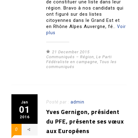
de constituer une liste dans leur
région. Bravo à nos candidats qui
ont figuré sur des listes
citoyennes dans le Grand Est et
en Rhône Alpes Auvergne, fé..
Voir
plus
21 December 2015
Communiqués – Région
,
Le Parti
Fédéraliste en campagne
,
Tous les
communiqués
Posté par :
admin
Jan
01
Yves Gernigon, président
2016
du PFE, présente ses vœux
aux Européens
0