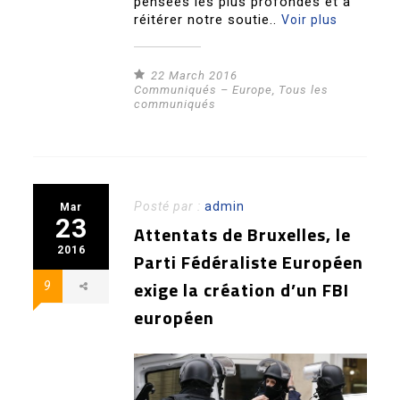
pensées les plus profondes et à
réitérer notre soutie..
Voir plus
22 March 2016
Communiqués – Europe
,
Tous les
communiqués
Posté par :
admin
Mar
23
Attentats de Bruxelles, le
2016
Parti Fédéraliste Européen
exige la création d’un FBI
9
européen