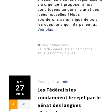
y a urgence à proposer à nos
concitoyens un parler vrai et des
idées nouvelles ! Nous
aborderons sans langue de bois
les questions qui interpellent a..
Voir plus
20 October 2015
Le Parti Fédéraliste en campagne
,
Tous les communiqués
Posté par :
admin
Oct
27
Les Fédéralistes
2015
condamnent le rejet par le
Sénat des langues
4