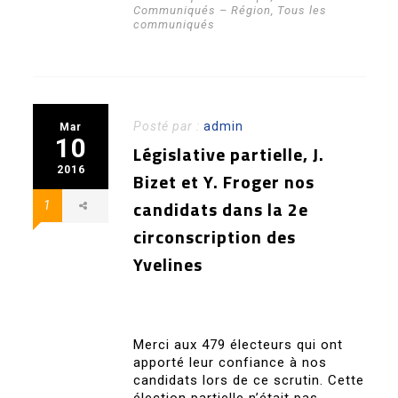
Communiqués – Région
,
Tous les
communiqués
Posté par :
admin
Mar
10
Législative partielle, J.
2016
Bizet et Y. Froger nos
candidats dans la 2e
1
circonscription des
Yvelines
Merci aux 479 électeurs qui ont
apporté leur confiance à nos
candidats lors de ce scrutin. Cette