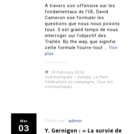
A travers son offensive sur les
fondamentaux de l’UE, David
Cameron ose formuler les
questions que nous nous posons
tous. Il est grand temps de nous
interroger sur l’objectif des
Traités. By the way, que signifie
cette formule fourre-tout :..
Voir
plus
19 February 2016
Communiqués – Europe
,
Le Parti
Fédéraliste en campagne
,
Tous les
communiqués
Posté par :
admin
Mar
03
Y. Gernigon : « La survie de