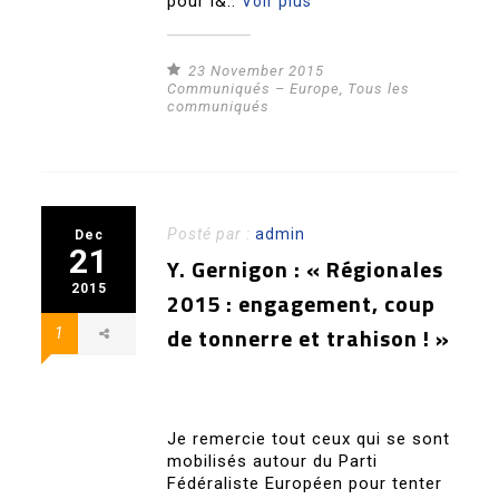
pour l&..
Voir plus
23 November 2015
Communiqués – Europe
,
Tous les
communiqués
Posté par :
admin
Dec
21
Y. Gernigon : « Régionales
2015
2015 : engagement, coup
de tonnerre et trahison ! »
1
Je remercie tout ceux qui se sont
mobilisés autour du Parti
Fédéraliste Européen pour tenter