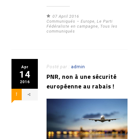
07 April 2016
Communiqués – Europe
,
Le Parti
Fédéraliste en campagne
,
Tous les
communiqués
Posté par :
admin
Apr
14
PNR, non à une sécurité
2016
européenne au rabais !
1