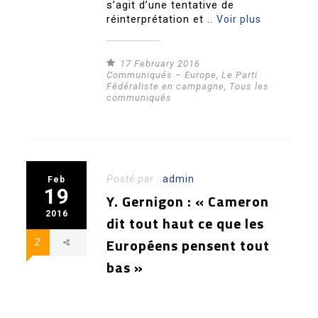
s’agit d’une tentative de
réinterprétation et ..
Voir plus
17 February 2016
Communiqués – Europe
,
Le Parti
Fédéraliste en campagne
,
Tous les
communiqués
Posté par :
admin
Feb
19
Y. Gernigon : « Cameron
2016
dit tout haut ce que les
Européens pensent tout
2
bas »